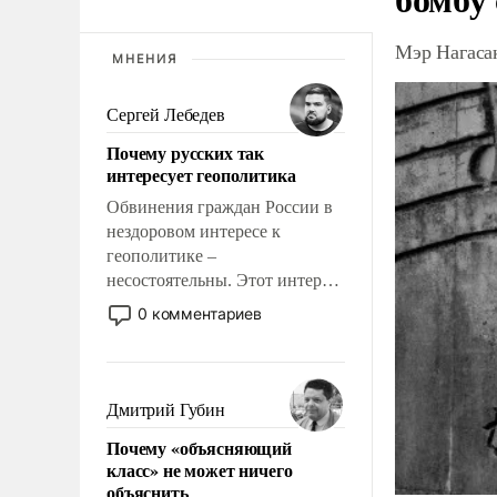
Мэр Нагаса
МНЕНИЯ
Сергей Лебедев
Почему русских так
интересует геополитика
Обвинения граждан России в
нездоровом интересе к
геополитике –
несостоятельны. Этот интерес
рационален и прагматичен. Он
0 комментариев
обусловлен тысячелетним
опытом выживания в крайне
непростых условиях и
фундаментальным знанием,
Дмитрий Губин
что мировая политика имеет
Почему «объясняющий
свойство заявляться на порог
класс» не может ничего
нашего дома.
объяснить