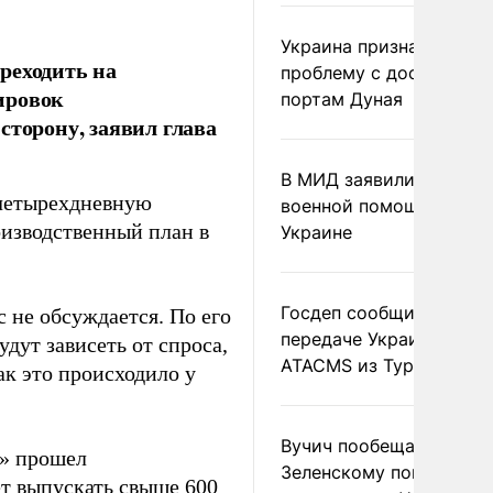
Украина признала
реходить на
проблему с доступом к
ировок
портам Дуная
сторону, заявил глава
В МИД заявили о прямо
 четырехдневную
военной помощи Румы
оизводственный план в
Украине
.
Госдеп сообщил о
 не обсуждается. По его
передаче Украине раке
дут зависеть от спроса,
ATACMS из Турции
ак это происходило у
Вучич пообещал
а» прошел
Зеленскому помочь со
ет выпускать свыше 600