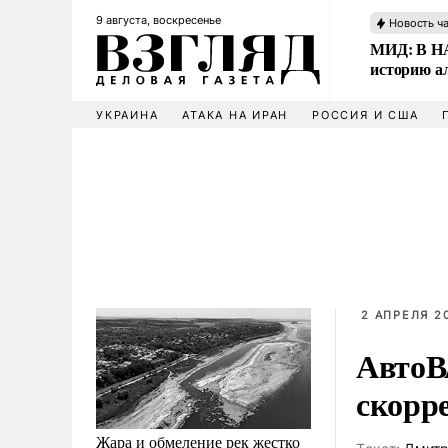
9 августа, воскресенье
Новость ч
МИД: В НА
историю а
УКРАИНА
АТАКА НА ИРАН
РОССИЯ И США
2 АПРЕЛЯ 2
АвтоВ
скорр
Жара и обмеление рек жестко