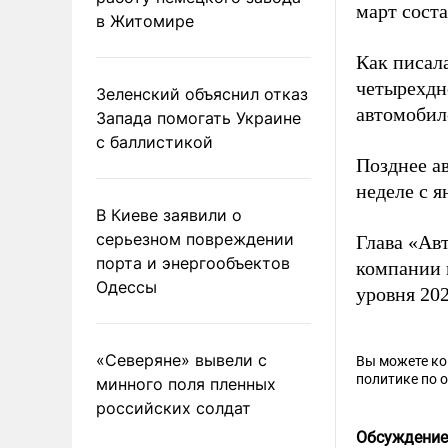
март соста
в Житомире
Как писал
четырехдн
Зеленский объяснил отказ
автомобил
Запада помогать Украине
с баллистикой
Позднее а
неделе с я
В Киеве заявили о
серьезном повреждении
Глава «Ав
порта и энергообъектов
компании п
Одессы
уровня 202
«Северяне» вывели с
Вы можете к
политике по 
минного поля пленных
российских солдат
Обсуждение