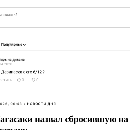
ирь на диване
04.2026
е Дерипаска с его 6/12 ?
ветить
0
0
026, 06:43 •
НОВОСТИ ДНЯ
агасаки назвал сбросившую на
 страну