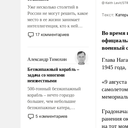
@ Keith Levit/ST
Уже несколько столетий в
России не могут решить, какое
Tекст:
Катер
место в ее жизни занимает
интеллигенция, кто к ней
Во время 
принадлежит, а кого из нее
17 комментариев
исключили с правом
официальн
восстановления и без оного. И
военный с
чем она отличается от просто
образованных людей. Иногда
Глава Наг
Александр Тимохин
казалось, что эти вопросы
1945 года,
Безэкипажный корабль –
решены раз и навсегда, но –
задача со многими
нет, не решены.
неизвестными
«9 август
самолетом,
500-тонный безэкипажный
корабль – нечто гораздо
мемориаль
большее, чем небольшие
безэкипажные катера,
Градоначал
применение которых уже
5 комментариев
ранения ок
стало обыденностью. Задача по
на тот мом
созданию такого корабля очень