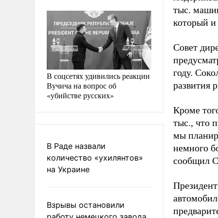
тыс. машин
который и 
Совет дир
предусмат
году. Соко
В соцсетях удивились реакции
развития 
Вучича на вопрос об
«убийстве русских»
Кроме тог
тыс., что
мы планиро
В Раде назвали
немного бо
количество «ухилянтов»
сообщил С
на Украине
Президент
автомобил
Взрывы остановили
предварит
работу немецкого завода