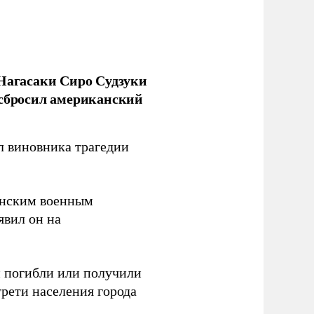
 Нагасаки Сиро Судзуки
 сбросил американский
л виновника трагедии
канским военным
аявил он на
ки погибли или получили
трети населения города