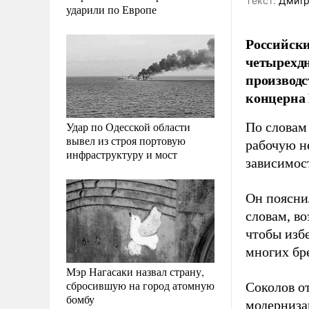
Tекст:
Дмитр
ударили по Европе
Российски
четырехдн
производс
концерна
Удар по Одесской области
По словам
вывел из строя портовую
рабочую н
инфраструктуру и мост
зависимос
Он пояснил
словам, в
чтобы изб
многих бр
Мэр Нагасаки назвал страну,
сбросившую на город атомную
Соколов о
бомбу
модерниза