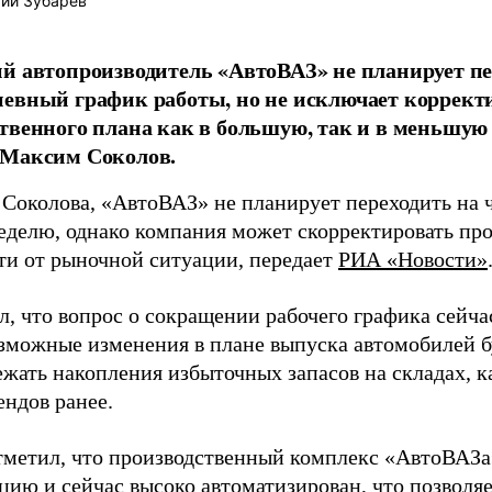
ий Зубарев
й автопроизводитель «АвтоВАЗ» не планирует пе
евный график работы, но не исключает коррект
твенного плана как в большую, так и в меньшую 
 Максим Соколов.
 Соколова, «АвтоВАЗ» не планирует переходить на
еделю, однако компания может скорректировать пр
ти от рыночной ситуации, передает
РИА «Новости»
, что вопрос о сокращении рабочего графика сейчас
озможные изменения в плане выпуска автомобилей бу
ежать накопления избыточных запасов на складах, к
ендов ранее.
тметил, что производственный комплекс «АвтоВАЗ
цию и сейчас высоко автоматизирован, что позволя