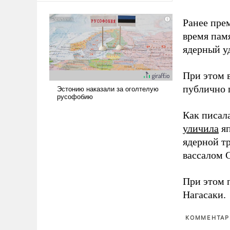
сложна и амбициозна. Однако
и ее реализация радикально
Ранее пре
поднимет наши боевые
время пам
возможности.
ядерный уд
При этом 
публично п
Как писал
уличила
яп
ядерной т
вассалом C
При этом 
Нагасаки.
КОММЕНТАРИ