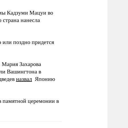
мы Кадзуми Мацуи во
о страна нанесла
 или поздно придется
Д Мария Захарова
ли Вашингтона в
дведев
назвал
Японию
в памятной церемонии в