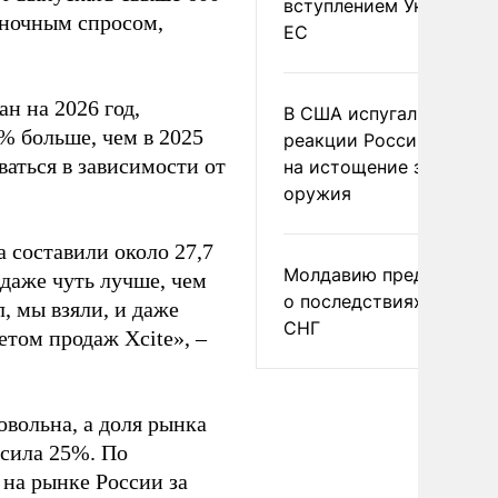
вступлением Украины в
рыночным спросом,
ЕС
н на 2026 год,
В США испугались
% больше, чем в 2025
реакции России и Кита
ваться в зависимости от
на истощение запасов
оружия
 составили около 27,7
Молдавию предупреди
даже чуть лучше, чем
о последствиях выхода
, мы взяли, и даже
СНГ
етом продаж Xcite», –
вольна, а доля рынка
ысила 25%. По
на рынке России за