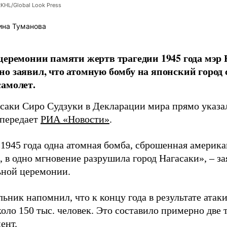
RKHL/Global Look Press
ина Туманова
церемонии памяти жертв трагедии 1945 года мэр
о заявил, что атомную бомбу на японский город
амолет.
асаки Сиро Судзуки в Декларации мира прямо указа
 передает
РИА «Новости»
.
а 1945 года одна атомная бомба, сброшенная амери
 в одно мгновение разрушила город Нагасаки», – з
ной церемонии.
ьник напомнил, что к концу года в результате ата
оло 150 тыс. человек. Это составило примерно две 
ент.