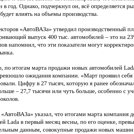
 в год. Однако, подчеркнул он, всё определяется 
будет влиять на объемы производства.
екторов «АвтоВАЗа» утвердил производственный пла
ривающий выпуск 400 тыс. автомобилей – это на 23
лов напомнил, что эти показатели могут корректиро
рынка.
о, по итогам марта продажи новых автомобилей Lada
 превзошло ожидания компании. «Март проявил себя 
вали. Цифру в 27 тысяч, которую я ранее обозначал
льше – 27,7 тысячи или чуть больше, особенно с уч
околов.
 «АвтоВАЗа» указал, что итогами марта компания до
ей Lada в первый месяц весны, по его оценке, прев
ельным данным, совокупные продажи новых машин 