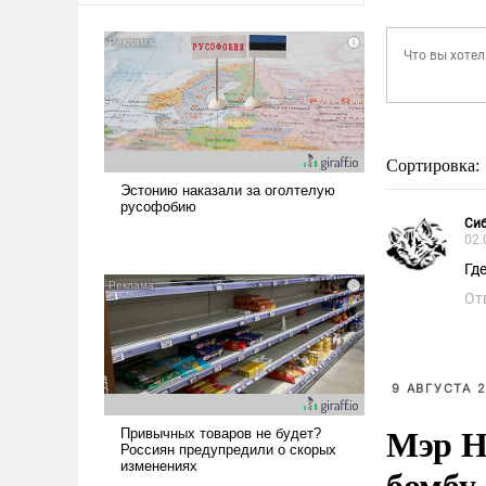
Сортировка:
Сиб
02.
Гд
От
9 АВГУСТА 2
Мэр Н
бомбу