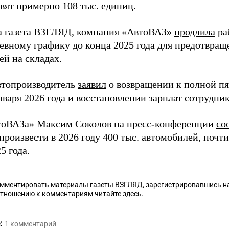
вят примерно 108 тыс. единиц.
а газета ВЗГЛЯД, компания «АвтоВАЗ»
продлила
ра
евному графику до конца 2025 года для предотвращ
ей на складах.
втопроизводитель
заявил
о возвращении к полной п
нваря 2026 года и восстановлении зарплат сотрудни
тоВАЗа» Максим Соколов на пресс-конференции
со
роизвести в 2026 году 400 тыс. автомобилей, почти
5 года.
омментировать материалы газеты ВЗГЛЯД,
зарегистрировавшись
на
отношению к комментариям читайте
здесь
.
:
1
комментарий