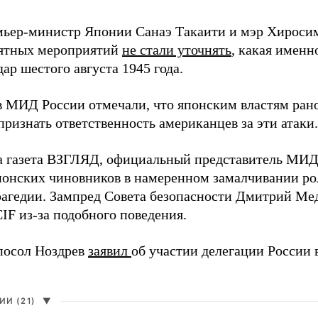
мьер-министр Японии Санаэ Такаити и мэр Хироси
ятных мероприятий
не стали уточнять
, какая именн
ар шестого августа 1945 года.
в МИД России отмечали, что японским властям рано
ризнать ответственность американцев за эти атаки.
а газета ВЗГЛЯД, официальный представитель МИ
онских чиновников в намеренном замалчивании ро
рагедии. Зампред Совета безопасности Дмитрий Ме
IF из-за подобного поведения.
посол Ноздрев
заявил
об участии делегации России 
И (21)
▼