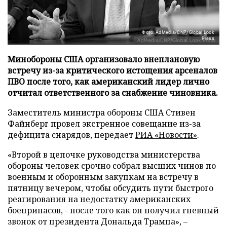
Фото: AdMedia/CNP/Global Look
Press
Минобороны США организовало внеплановую
встречу из-за критического истощения арсеналов
ПВО после того, как американский лидер лично
отчитал ответственного за снабжение чиновника.
Заместитель министра обороны США Стивен
Файнберг провел экстренное совещание из-за
дефицита снарядов, передает
РИА «Новости»
.
«Второй в цепочке руководства министерства
обороны человек срочно собрал высших чинов по
военным и оборонным закупкам на встречу в
пятницу вечером, чтобы обсудить пути быстрого
реагирования на недостатку американских
боеприпасов, - после того как он получил гневный
звонок от президента Дональда Трампа», –