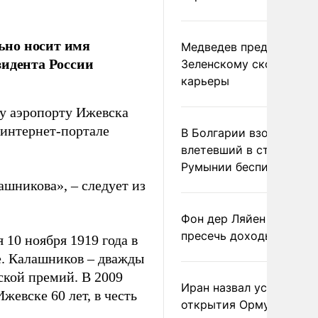
ьно носит имя
Медведев предрек
зидента России
Зеленскому скорый фи
карьеры
у аэропорту Ижевска
интернет-портале
В Болгарии взорвался
влетевший в страну из
Румынии беспилотник
шникова», – следует из
Фон дер Ляйен призвал
пресечь доходы России
10 ноября 1919 года в
е. Калашников – дважды
ской премий. В 2009
Иран назвал условие
жевске 60 лет, в честь
открытия Ормузского