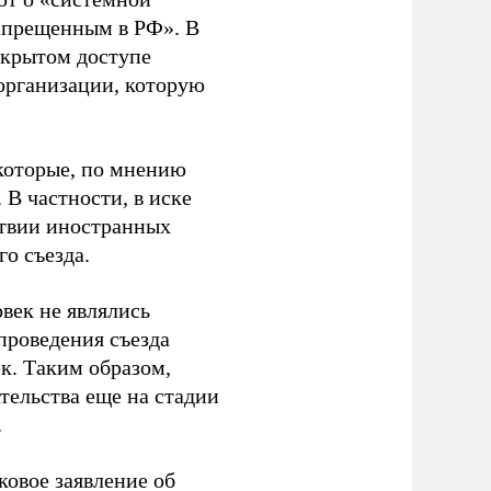
апрещенным в РФ». В
ткрытом доступе
организации, которую
которые, по мнению
В частности, в иске
тствии иностранных
о съезда.
век не являлись
проведения съезда
ек. Таким образом,
тельства еще на стадии
.
ковое заявление об