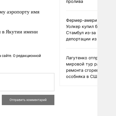
пролива
му аэропорту имя
Фермер-американец
Уолкер купил билет в
и в Якутии имени
Стамбул из-за угрозы
депортации из России
 сайте. О редакционной
Лагутенко отправился в
мировой тур ради
ремонта сгоревшего
особняка в США