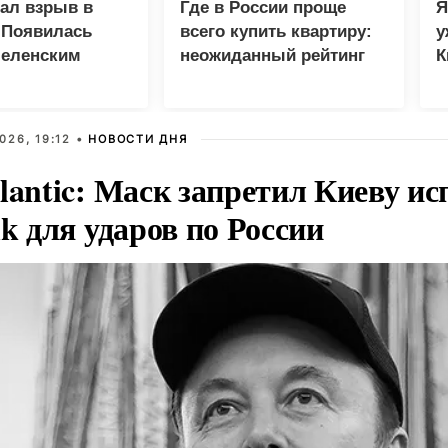
зал взрыв в
Где в России проще
Я
 Появилась
всего купить квартиру:
у
Зеленским
неожиданный рейтинг
К
в
026, 19:12 •
НОВОСТИ ДНЯ
lantic: Маск запретил Киеву ис
nk для ударов по России