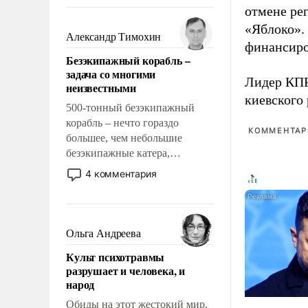
восстановления и без оного. И
отмене ре
чем она отличается от просто
«Яблоко».
образованных людей. Иногда
Александр Тимохин
финансиро
казалось, что эти вопросы
Безэкипажный корабль –
решены раз и навсегда, но –
задача со многими
нет, не решены.
Лидер КП
неизвестными
киевского
500-тонный безэкипажный
корабль – нечто гораздо
КОММЕНТАРИ
большее, чем небольшие
безэкипажные катера,
применение которых уже
4 комментария
стало обыденностью. Задача по
созданию такого корабля очень
сложна и амбициозна. Однако
и ее реализация радикально
Ольга Андреева
поднимет наши боевые
Культ психотравмы
возможности.
разрушает и человека, и
народ
Обиды на этот жестокий мир,