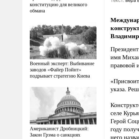
Tекст:
Вера 
конституцию для великого
обмана
Междунар
конструкт
Владимир
Президент
имя Михаи
Военный эксперт: Выбивание
правовой 
заводов «Файер Пойнт»
подрывает стратегию Киева
«Присвоит
указа. Реш
Конструкт
селе Курь
Герой Соц
Американист Дробницкий:
году получ
Закон Грэма о санкциях
него назва