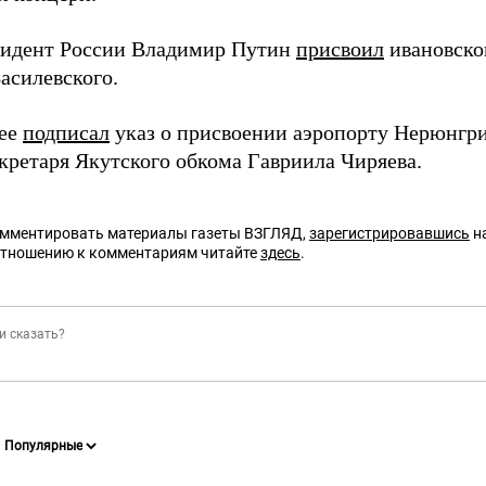
зидент России Владимир Путин
присвоил
ивановско
асилевского.
нее
подписал
указ о присвоении аэропорту Нерюнгр
екретаря Якутского обкома Гавриила Чиряева.
омментировать материалы газеты ВЗГЛЯД,
зарегистрировавшись
на
отношению к комментариям читайте
здесь
.