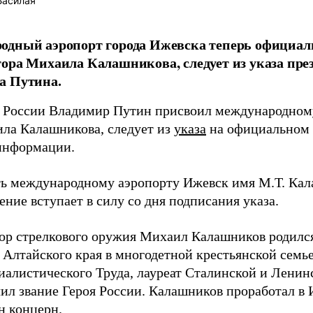
Басилая
одный аэропорт города Ижевска теперь официал
ора Михаила Калашникова, следует из указа пре
а Путина.
 России Владимир Путин присвоил международном
ла Калашникова, следует из
указа
на официальном 
информации.
ь международному аэропорту Ижевск имя М.Т. Кала
ение вступает в силу со дня подписания указа.
ор стрелкового оружия Михаил Калашников родился 
я Алтайского края в многодетной крестьянской семь
иалистического Труда, лауреат Сталинской и Ленин
ил звание Героя России. Калашников проработал в И
н концерн.