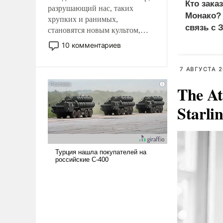
Кто зака
разрушающий нас, таких
Монако?
хрупких и ранимых,
связь с 
становятся новым культом,
постепенно вытесняя и
10 комментариев
отменяя традиционное
требование к человеку – быть
7 АВГУСТА 2
мужественным и твердым под
ударами судьбы, брать на себя
The At
ответственность, помогать
Starli
слабым, идти вперед и
адаптироваться.