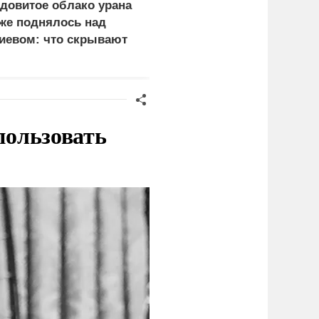
довитое облако урана
В России назвали
же поднялось над
законную цель наших
иевом: что скрывают
ВС на территории
ласти
Германии
пользовать