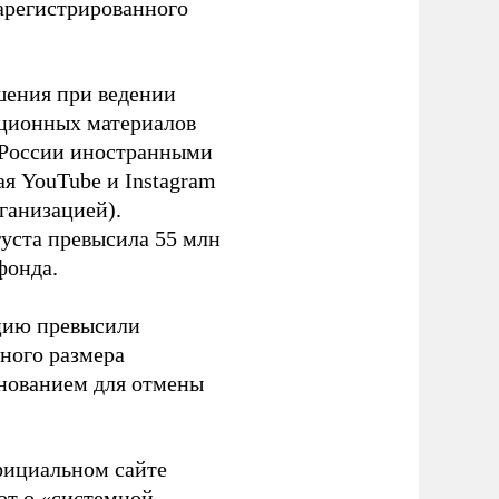
зарегистрированного
шения при ведении
ационных материалов
в России иностранными
я YouTube и Instagram
ганизацией).
густа превысила 55 млн
фонда.
ацию превысили
ного размера
основанием для отмены
фициальном сайте
ют о «системной