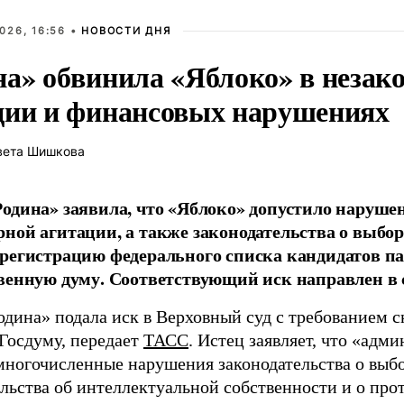
026, 16:56 •
НОВОСТИ ДНЯ
на» обвинила «Яблоко» в незак
ции и финансовых нарушениях
вета Шишкова
одина» заявила, что «Яблоко» допустило наруше
ной агитации, а также законодательства о выбор
регистрацию федерального списка кандидатов па
венную думу. Соответствующий иск направлен в с
одина» подала иск в Верховный суд с требованием с
 Госдуму, передает
ТАСС
. Истец заявляет, что «адм
многочисленные нарушения законодательства о выбор
ельства об интеллектуальной собственности и о про