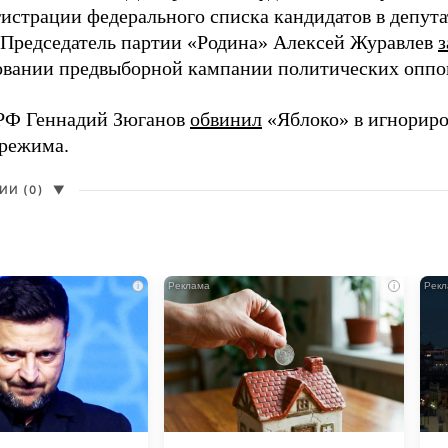
гистрации федерального списка кандидатов в депут
 Председатель партии «Родина» Алексей Журавлев
з
вании предвыборной кампании политических оппо
РФ Геннадий Зюганов
обвинил
«Яблоко» в игнорир
 режима.
И (0)
▼
i
i