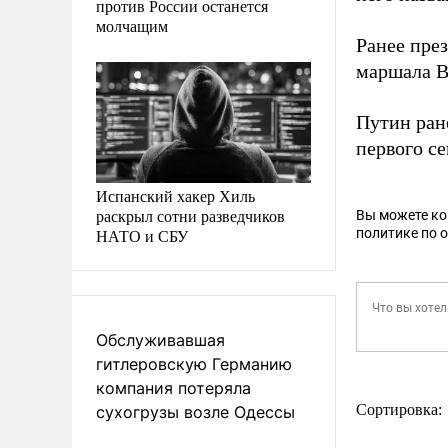
против России останется
молчащим
Ранее пре
маршала В
Путин ра
первого с
Испанский хакер Хиль
раскрыл сотни разведчиков
Вы можете к
НАТО и СБУ
политике по 
Обслуживавшая
гитлеровскую Германию
компания потеряла
Сортировка:
сухогрузы возле Одессы