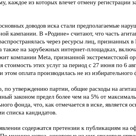
му, каждое из которых влечет отмену регистрации 
основных доводов иска стали предполагаемые нару
ной кампании. В «Родине» считают, что часть агит
распространялась через ресурсы лиц, признанных 
 а также на зарубежных интернет-площадках, включа
жит компании Meta, признанной экстремистской ор
 стоимость этих услуг за период с 27 июня по 6 ав
и этом оплата производилась не из избирательного 
о, по утверждению партии, общие расходы на агит
нный законом предел более чем на 5% от максималь
ного фонда, что, как отмечается в иске, является 
ии списка кандидатов.
аявлении содержатся претензии к публикациям на о
 По мнению истца, некоторые из них свидетельству