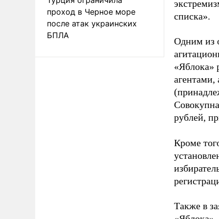
экстремиз
проход в Черное море
списка».
после атак украинских
БПЛА
Одним из 
агитацион
«Яблока» 
агентами,
(принадле
Совокупная
рублей, пр
Кроме тог
установле
избиратель
регистрац
Также в з
«Яблока».