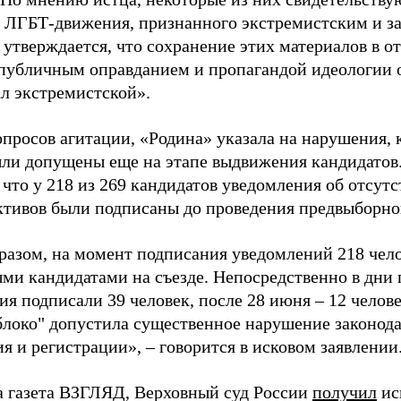
 ЛГБТ-движения, признанного экстремистским и з
 утверждается, что сохранение этих материалов в о
«публичным оправданием и пропагандой идеологии 
ал экстремистской».
просов агитации, «Родина» указала на нарушения, 
ыли допущены еще на этапе выдвижения кандидатов. 
 что у 218 из 269 кандидатов уведомления об отсу
активов были подписаны до проведения предвыборног
разом, на момент подписания уведомлений 218 чело
ми кандидатами на съезде. Непосредственно в дни 
я подписали 39 человек, после 28 июня – 12 челов
блоко" допустила существенное нарушение законода
 и регистрации», – говорится в исковом заявлении
а газета ВЗГЛЯД, Верховный суд России
получил
ис