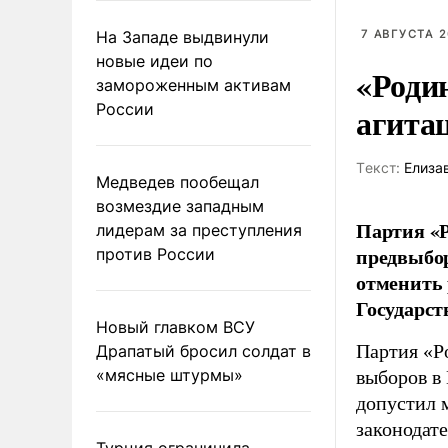
На Западе выдвинули
7 АВГУСТА 2
новые идеи по
«Роди
замороженным активам
России
агита
Tекст:
Елиза
Медведев пообещал
возмездие западным
Партия «Р
лидерам за преступления
предвыбор
против России
отменить 
Государст
Новый главком ВСУ
Партия «Р
Драпатый бросил солдат в
«мясные штурмы»
выборов в
допустил 
законодат
Турция ограничила