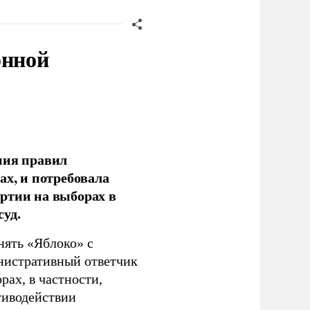
онной
ния правил
ах, и потребовала
ртии на выборах в
уд.
нять «Яблоко» с
инистративный ответчик
ах, в частности,
тиводействии