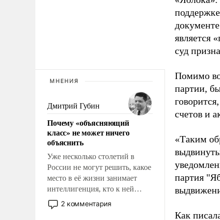
поддержке
документе
является 
суд призн
Помимо во
МНЕНИЯ
партии, б
говорится,
Дмитрий Губин
счетов и 
Почему «объясняющий
класс» не может ничего
«Таким об
объяснить
выдвинуты
Уже несколько столетий в
уведомлени
России не могут решить, какое
партия "Я
место в её жизни занимает
интеллигенция, кто к ней
выдвижения
принадлежит, а кого из неё
2 комментария
исключили с правом
Как писал