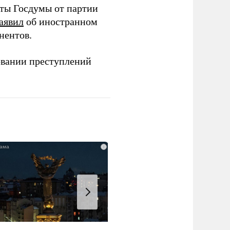
аты Госдумы от партии
аявил
об иностранном
нентов.
овании преступлений
i