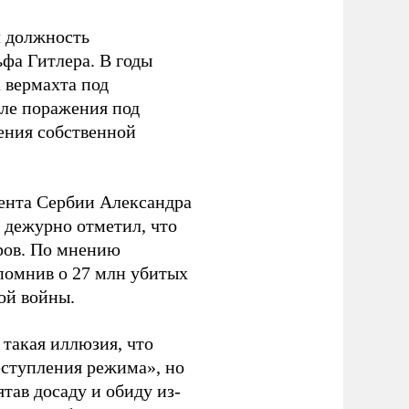
л должность
фа Гитлера. В годы
 вермахта под
ле поражения под
ения собственной
ента Сербии Александра
 дежурно отметил, что
оров. По мнению
апомнив о 27 млн убитых
ой войны.
ь такая иллюзия, что
еступления режима», но
тав досаду и обиду из-