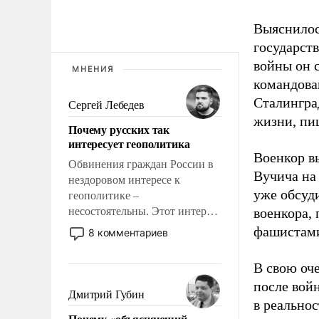
Выяснилос
государст
войны он 
МНЕНИЯ
командова
Сталингра
Сергей Лебедев
жизни, пи
Почему русских так
интересует геополитика
Военкор в
Обвинения граждан России в
Вучича на
нездоровом интересе к
уже обсуд
геополитике –
несостоятельны. Этот интерес
военкора,
рационален и прагматичен. Он
фашистами
8 комментариев
обусловлен тысячелетним
опытом выживания в крайне
В свою оч
непростых условиях и
после вой
фундаментальным знанием,
Дмитрий Губин
в реальнос
что мировая политика имеет
Почему «объясняющий