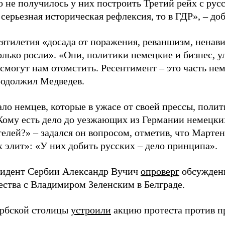
то не получилось у них построить Третий рейх с ру
 серьезная историческая рефлексия, то в ГДР», – до
сятилетия «досада от поражения, реваншизм, ненав
олько росли». «Они, политики немецкие и бизнес, у
 смогут нам отомстить. Ресентимент – это часть не
продолжил Медведев.
ло немцев, которые в ужасе от своей прессы, полит
Кому есть дело до уезжающих из Германии немецки
телей?» – задался он вопросом, отметив, что Марте
х элит»: «У них добить русских – дело принципа».
зидент Сербии Александр Вучич
опроверг
обсуждени
ества с Владимиром Зеленским в Белграде.
рбской столицы
устроили
акцию протеста против пр