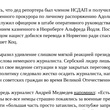
ь, что дед репортера был членом НСДАП и получи
венного прокурора по личному распоряжению Адоль
служил офицером в штабе оперативного руководства
нием казненного в Нюрнберге Альфреда Йодля. Пос
дом нацист добился перевода в Норвегию ради спас
шет Коц.
ыразил удивление слишком мягкой реакцией презид
 слова немецкого журналиста. Сербский лидер лишь
ил свое видение ситуации в ходе закрытых перегов
 политику следовало жестко осадить журналиста, н
 советских граждан во время Великой Отечественн
ередь журналист Андрей Медведев
напомнил
: «Ест
ны все-все немцы страшно покаялись за военные пр
ти «большая часть просто затаились, поглубже запря