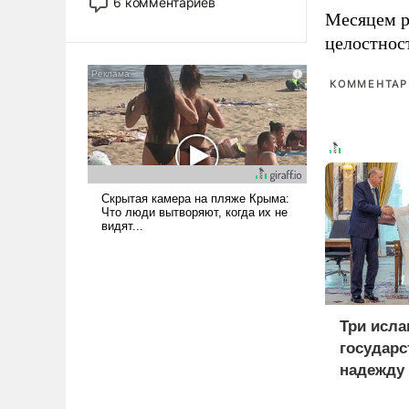
6 комментариев
стало обыденностью. Задача по
Месяцем р
созданию такого корабля очень
целостнос
сложна и амбициозна. Однако
и ее реализация радикально
КОММЕНТАРИ
поднимет наши боевые
возможности.
Три исла
государс
надежду