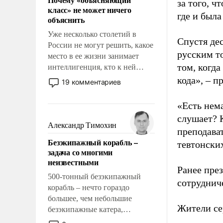
свойство заявляться на порог
за того, ч
класс» не может ничего
нашего дома.
где и была
объяснить
Уже несколько столетий в
Спустя де
России не могут решить, какое
русским т
место в ее жизни занимает
том, когда
интеллигенция, кто к ней
принадлежит, а кого из нее
кода», – 
19 комментариев
исключили с правом
восстановления и без оного. И
«Есть нема
чем она отличается от просто
слушает? 
образованных людей. Иногда
Александр Тимохин
преподава
казалось, что эти вопросы
Безэкипажный корабль –
тевтонски
решены раз и навсегда, но –
задача со многими
нет, не решены.
неизвестными
Ранее пре
500-тонный безэкипажный
сотруднич
корабль – нечто гораздо
большее, чем небольшие
Жители се
безэкипажные катера,
применение которых уже