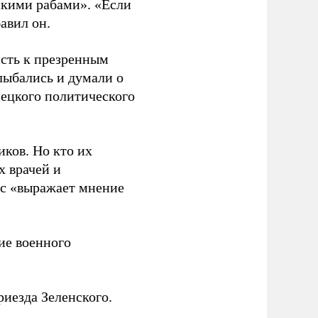
сскими рабами». «Если
бавил он.
исть к презренным
лыбались и думали о
мецкого политического
иков. Но кто их
х врачей и
нс «выражает мнение
е военного
иезда Зеленского.