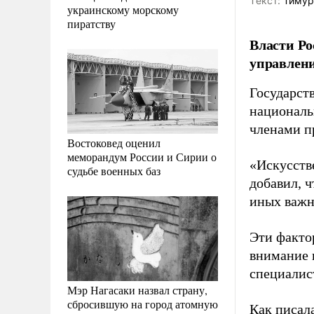
Tекст:
Тимур
украинскому морскому
пиратству
Власти Ро
управлени
Государст
националь
членами п
Востоковед оценил
меморандум России и Сирии о
«Искусстве
судьбе военных баз
добавил, 
иных важн
Эти факто
внимание 
специалис
Мэр Нагасаки назвал страну,
сбросившую на город атомную
Как писал