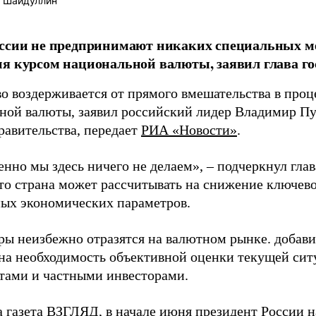
 Шайдуллин
ссии не предпринимают никаких специальных ме
я курсом национальной валюты, заявил глава го
во воздерживается от прямого вмешательства в про
ной валюты, заявил российский лидер Владимир Пу
равительства, передает
РИА «Новости»
.
нно мы здесь ничего не делаем», – подчеркнул глав
что страна может рассчитывать на снижение ключев
ых экономических параметров.
ры неизбежно отразятся на валютном рынке. добави
на необходимость объективной оценки текущей си
тами и частными инвесторами.
а газета ВЗГЛЯД, в начале июня президент России
н