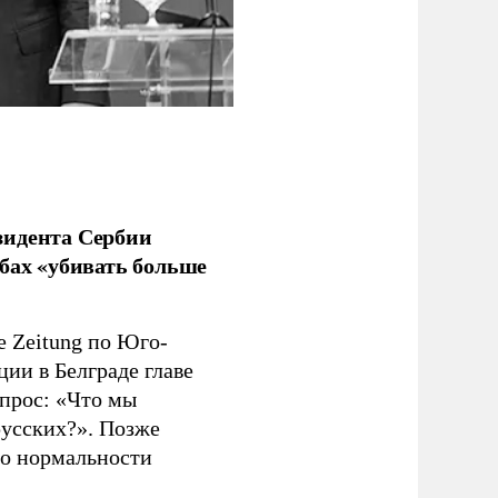
зидента Сербии
бах «убивать больше
e Zeitung по Юго-
ии в Белграде главе
прос: «Что мы
русских?». Позже
 о нормальности