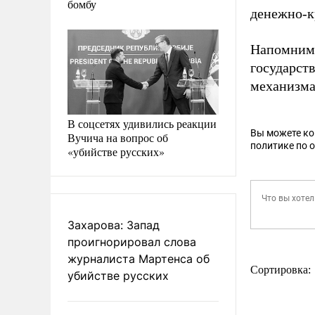
бомбу
денежно-к
Напомним,
государст
механизма
В соцсетях удивились реакции
Вы можете к
Вучича на вопрос об
политике по 
«убийстве русских»
Захарова: Запад
проигнорировал слова
журналиста Мартенса об
Сортировка:
убийстве русских