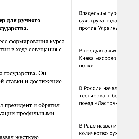
Владельцы турецкого
р для ручного
сухогруза подадут иск
сударства.
против Украины в Гаагу
цесс формирования курса
тин в ходе совещания с
В продуктовых магазин
Киева массово опустел
полки
а государства. Он
ой ставки и достижение
В России начали
тестировать беспилотн
поезд «Ласточка»
л президент и обратил
туации профильными
В Раде назвали
количество «ухилянтов
азвал
жесткую