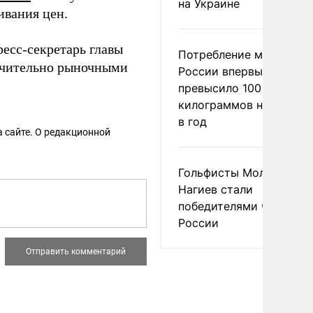
на Украине
вания цен.
ресс-секретарь главы
Потребление мяса в
ючительно рыночными
России впервые
превысило 100
килограммов на челове
в год
 сайте. О редакционной
Гольфисты Молоканова
Нагиев стали
победителями чемпион
России