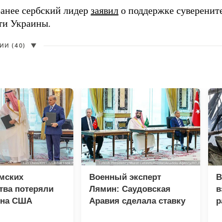
анее сербский лидер
заявил
о поддержке суверенит
ти Украины.
И (40)
▼
мских
Военный эксперт
В
тва потеряли
Лямин: Саудовская
в
 на США
Аравия сделала ставку
р
на Турцию и Пакистан