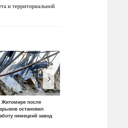
ета и территориальной
 Житомире после
США призвали
зрывов остановил
американцев не
аботу немецкий завод
посещать Россию из-за
атак ВСУ