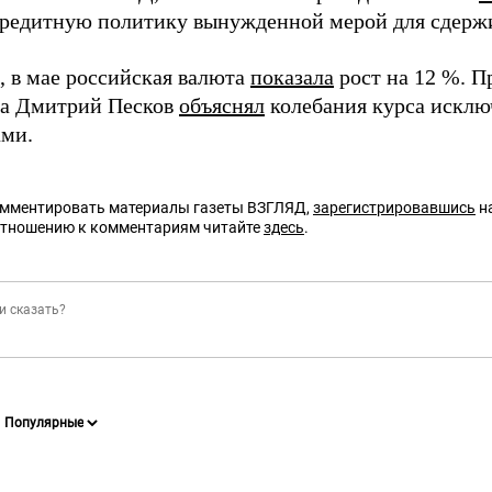
редитную политику вынужденной мерой для сдержи
 в мае российская валюта
показала
рост на 12 %. П
ва Дмитрий Песков
объяснял
колебания курса искл
ми.
омментировать материалы газеты ВЗГЛЯД,
зарегистрировавшись
на
отношению к комментариям читайте
здесь
.