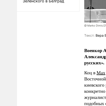
Зеленского в Белград
@ Marko Dimic/
Tекст:
Вера 
Военкор А
Александр
русских».
Коц в
Мах
Восточной
киевского
конкретно
журналист
подобных 