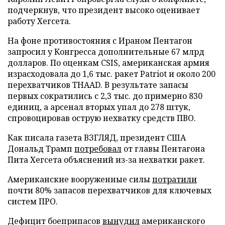
подчеркнув, что президент высоко оценивает
работу Хегсета.
На фоне противостояния с Ираном Пентагон
запросил у Конгресса дополнительные 67 млрд
долларов. По оценкам CSIS, американская армия
израсходовала до 1,6 тыс. ракет Patriot и около 200
перехватчиков THAAD. В результате запасы
первых сократились с 2,3 тыс. до примерно 830
единиц, а арсенал вторых упал до 278 штук,
спровоцировав острую нехватку средств ПВО.
Как писала газета ВЗГЛЯД, президент США
Дональд Трамп
потребовал
от главы Пентагона
Пита Хегсета объяснений из-за нехватки ракет.
Американские вооруженные силы
потратили
почти 80% запасов перехватчиков для ключевых
систем ПРО.
Дефицит боеприпасов
вынудил
американского