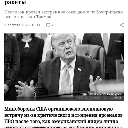
ракеты
Пентагон провел экстренное совещание по боеприпасам
после критики Трампа
6 августа 2026, 10:11
7
Фото: AdMedia/CNP/Global Look
Press
Минобороны США организовало внеплановую
встречу из-за критического истощения арсеналов
ПВО после того, как американский лидер лично
отчитал ответственного за снабжение чиновника.