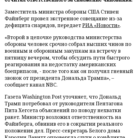
Заместитель министра обороны США Стивен
Файнберг провел экстренное совещание из-за
дефицита снарядов, передает
РИА «Новости»
.
«Второй в цепочке руководства министерства
обороны человек срочно собрал высших чинов по
военным и оборонным закупкам на встречу в
пятницу вечером, чтобы обсудить пути быстрого
реагирования на недостатку американских
боеприпасов, - после того как он получил гневный
звонок от президента Дональда Трампа», –
сообщает канал NBC.
Газета Washington Post уточняет, что Дональд
Трамп потребовал от руководителя Пентагона
Пита Хегсета объяснений по поводу нехватки
ракет. Министр возложил ответственность на
Файнберга, обвинив его в сокрытии реального
положения дел. Пресс-секретарь Белого дома
Каролин Левитт опровергла слухи о конфликте,