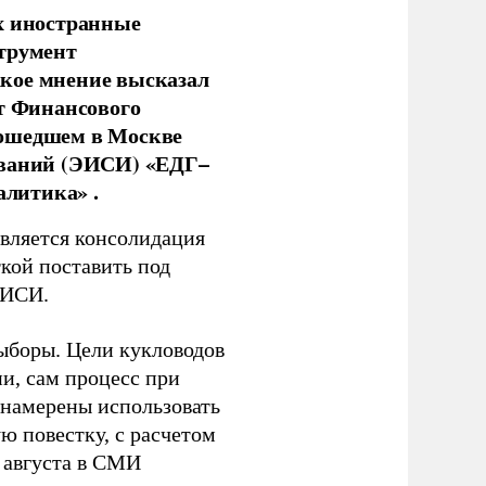
х иностранные
струмент
кое мнение высказал
нт Финансового
рошедшем в Москве
ований (ЭИСИ) «ЕДГ–
алитика» .
является консолидация
кой поставить под
ЭИСИ.
ыборы. Цели кукловодов
и, сам процесс при
 намерены использовать
ю повестку, с расчетом
 августа в СМИ