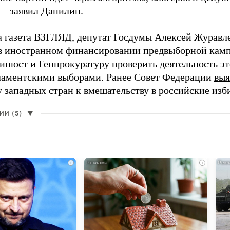
 – заявил Данилин.
а газета ВЗГЛЯД, депутат Госдумы Алексей Журавл
в иностранном финансировании предвыборной кам
нюст и Генпрокуратуру проверить деятельность э
ламентскими выборами. Ранее Совет Федерации
выя
у западных стран к вмешательству в российские изб
И (5)
▼
i
i