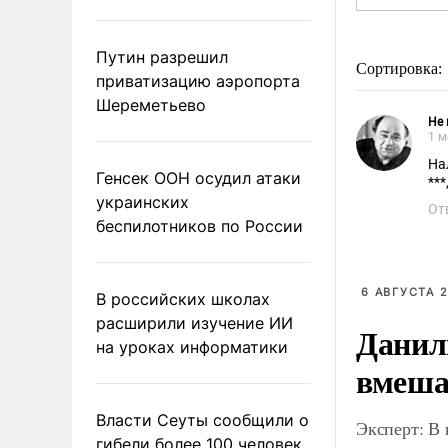
Путин разрешил
Сортировка:
приватизацию аэропорта
Шереметьево
Не 
1 м
На
Генсек ООН осудил атаки
***
украинских
От
беспилотников по России
6 АВГУСТА 2
В российских школах
расширили изучение ИИ
Данил
на уроках информатики
вмеша
Власти Сеуты сообщили о
Эксперт: В
гибели более 100 человек