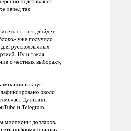
амеренно подставляют
хе перед так
висеть от того, дойдет
блоко» уже получило
а для русскоязычных
ртией. Ну и такая
ние о честных выборах»,
кампании вокруг
о зафиксировано около
 отмечает Данилин,
ouTube и Telegram.
ны миллионы долларов.
ю сеть информационных