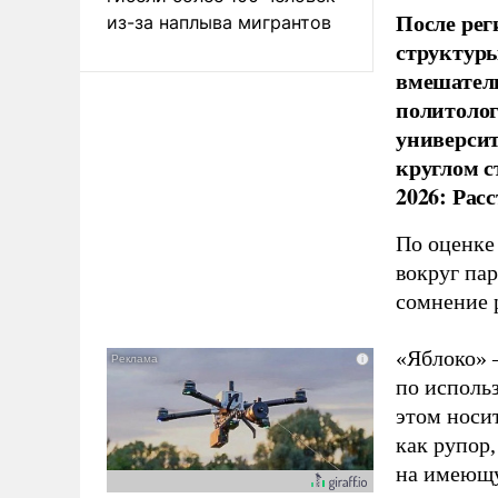
После рег
из-за наплыва мигрантов
структуры
вмешатель
политолог
универси
круглом с
2026: Рас
По оценке
вокруг па
сомнение 
«Яблоко» 
по исполь
этом носи
как рупор
на имеющу