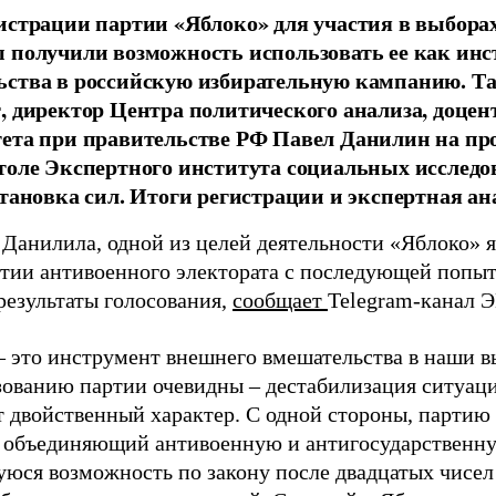
истрации партии «Яблоко» для участия в выбора
 получили возможность использовать ее как ин
ства в российскую избирательную кампанию. Та
, директор Центра политического анализа, доце
тета при правительстве РФ Павел Данилин на п
толе Экспертного института социальных исслед
становка сил. Итоги регистрации и экспертная ан
 Данилила, одной из целей деятельности «Яблоко» 
ртии антивоенного электората с последующей попыт
результаты голосования,
сообщает
Telegram-канал 
– это инструмент внешнего вмешательства в наши в
зованию партии очевидны – дестабилизация ситуаци
т двойственный характер. С одной стороны, партию
, объединяющий антивоенную и антигосударственну
юся возможность по закону после двадцатых чисел