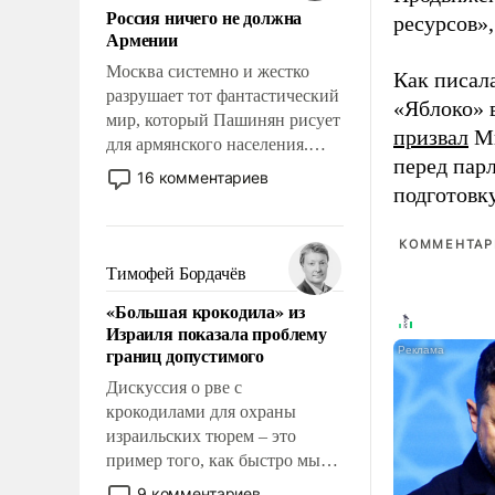
Россия ничего не должна
уязвимости США, например,
ресурсов»,
Армении
перед Китаем.
Москва системно и жестко
Как писал
разрушает тот фантастический
«Яблоко» 
мир, который Пашинян рисует
призвал
Ми
для армянского населения.
перед пар
Мир, где политические
16 комментариев
подготовк
прожекты будут безусловно
оплачиваться за счет
российских
КОММЕНТАРИ
налогоплательщиков и где
Тимофей Бордачёв
Еревану за свои поступки не
«Большая крокодила» из
нужно отвечать.
Израиля показала проблему
границ допустимого
Дискуссия о рве с
крокодилами для охраны
израильских тюрем – это
пример того, как быстро мы
двигаемся по пути
9 комментариев