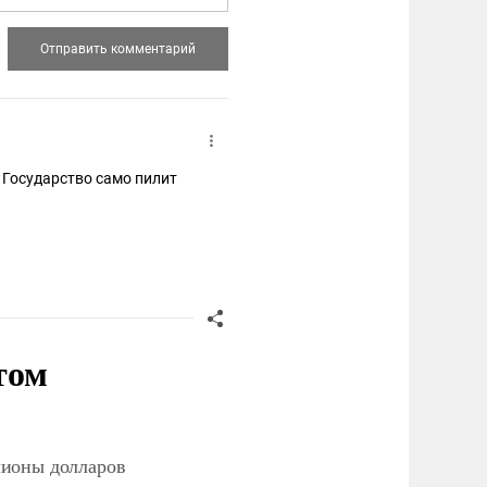
 Государство само пилит
том
лионы долларов