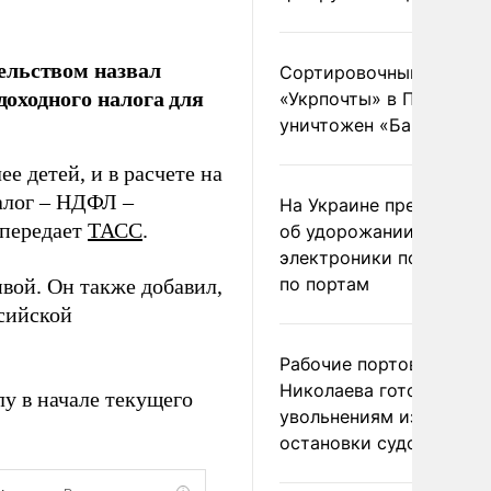
ельством назвал
Сортировочный пункт
оходного налога для
«Укрпочты» в Павлогра
уничтожен «Бандероль
е детей, и в расчете на
алог – НДФЛ –
На Украине предупреди
 передает
ТАСС
.
об удорожании китайс
электроники после уда
по портам
ивой. Он также добавил,
ссийской
Рабочие портов Одессы
Николаева готовятся к
лу в начале текущего
увольнениям из-за
остановки судоходства