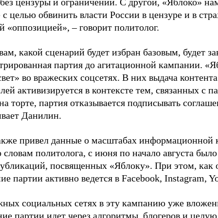
 без цензуры и ограничений. С другой, «Яблоко» н
 с целью обвинить власти России в цензуре и в стра
й «оппозицией», – говорит политолог.
вам, какой сценарий будет избран базовым, будет за
стрированная партия до агитационной кампании. «Я
свет» во вражеских соцсетях. В них выдача контент
лей активизируется в контексте тем, связанных с па
на торте, партия отказывается подписывать соглаше
ивает Данилин.
акже привел данные о масштабах информационной 
о словам политолога, с июня по начало августа был
 публикаций, посвященных «Яблоку». При этом, как
е партии активно ведется в Facebook, Instagram, Y
жных социальных сетях в эту кампанию уже вложе
ие партии идет через алгоритмы, блогеров и целу