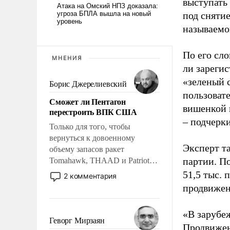
выступать
под снятие
называемо
По его сло
МНЕНИЯ
ли зареги
«зеленый 
Борис Джерелиевский
пользовате
Сможет ли Пентагон
вишенкой 
перестроить ВПК США
– подчерк
Только для того, чтобы
вернуться к довоенному
Эксперт т
объему запасов ракет
партии. П
Tomahawk, THAAD и Patriot
США потребуется более трех
51,5 тыс.
2 комментария
лет. Даже небольшая война с
продвижени
Ираном опустошила
американские арсеналы.
«В зарубе
Сложившаяся ситуация
Геворг Мирзаян
Продвижен
означает многолетний период