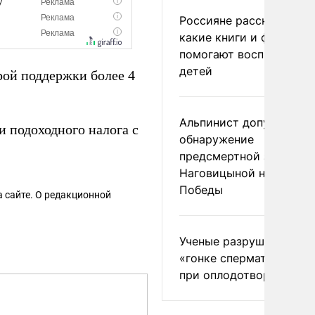
Россияне рассказали,
какие книги и фильмы
помогают воспитывать
детей
рой поддержки более 4
Альпинист допустил
и подоходного налога с
обнаружение
предсмертной записки
Наговицыной на пике
Победы
 сайте. О редакционной
Ученые разрушили миф
«гонке сперматозоидов
при оплодотворении