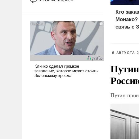
революционных изменений.
То, что несколько лет назад
Кто зака
было образом для
Монако?
псевдонаучной фантастики,
связь с 
стало всерьез обсуждаемой
идеей.
6 АВГУСТА 2
Путин
Росси
Путин прин