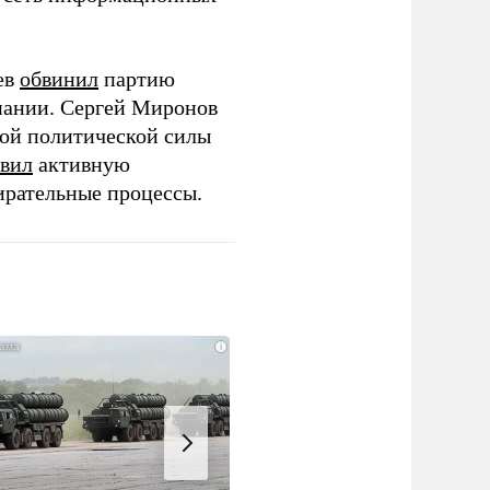
ев
обвинил
партию
пании. Сергей Миронов
той политической силы
вил
активную
ирательные процессы.
i