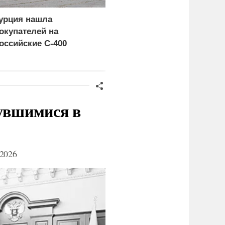
урция нашла
Россия больше не буде
окупателей на
церемониться - теперь
оссийские C-400
это законная цель в
Германии
нувшимися в
2026