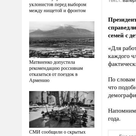
Tекст:
Валер
уклонистов перед выбором
между нищетой и фронтом
Президент
справедли
семей с д
«Для работ
каждого ч
Матвиенко допустила
фактическ
рекомендацию россиянам
отказаться от поездок в
По словам 
Армению
что подоб
демографи
Напомним,
года.
СМИ сообщили о скрытых