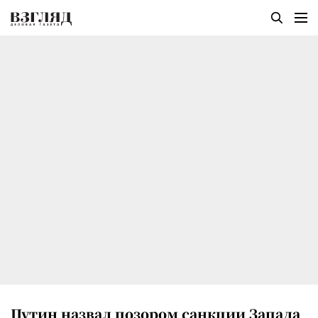
Путин назвал позором санкции Запада