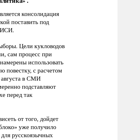
алитика» .
является консолидация
кой поставить под
ЭИСИ.
ыборы. Цели кукловодов
и, сам процесс при
 намерены использовать
ю повестку, с расчетом
 августа в СМИ
амеренно подставляют
хе перед так
висеть от того, дойдет
блоко» уже получило
а для русскоязычных