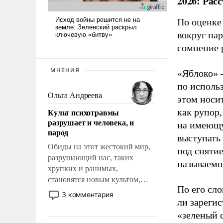
2026: Рас
По оценке
вокруг па
сомнение 
МНЕНИЯ
«Яблоко» 
по исполь
Ольга Андреева
этом носи
Культ психотравмы
как рупор
разрушает и человека, и
на имеющу
народ
выступать
Обиды на этот жестокий мир,
под снятие
разрушающий нас, таких
называемо
хрупких и ранимых,
становятся новым культом,
По его сло
постепенно вытесняя и
3 комментария
ли зареги
отменяя традиционное
требование к человеку – быть
«зеленый 