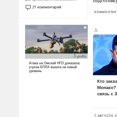
подготовк
Мир, где политические
21 комментарий
прожекты будут безусловно
КОММЕНТАРИ
оплачиваться за счет
российских
налогоплательщиков и где
Еревану за свои поступки не
нужно отвечать.
Кто зака
Монако?
связь с 
7 АВГУСТА 2