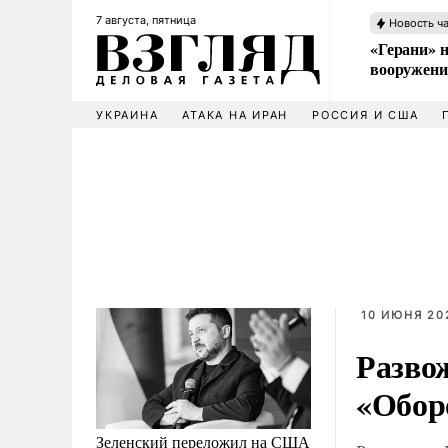
7 августа, пятница
Новость ч
«Герани» н
вооружени
УКРАИНА
АТАКА НА ИРАН
РОССИЯ И США
10 ИЮНЯ 202
Развож
«Обор
Зеленский переложил на США