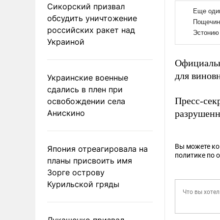
Сикорский призвал
обсудить уничтожение
российских ракет над
Украиной
Официаль
для виновн
Украинские военные
сдались в плен при
Пресс-сек
освобождении села
Анискино
разрушенн
Вы можете к
Япония отреагировала на
политике по 
планы присвоить имя
Зорге острову
Курильской гряды
Лукашенко призвал