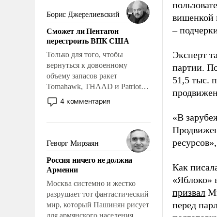
мужественным и твердым под
пользовате
ударами судьбы, брать на себя
Борис Джерелиевский
вишенкой 
ответственность, помогать
– подчерк
Сможет ли Пентагон
слабым, идти вперед и
перестроить ВПК США
адаптироваться.
Эксперт т
Только для того, чтобы
вернуться к довоенному
партии. П
объему запасов ракет
51,5 тыс.
Tomahawk, THAAD и Patriot
продвижени
США потребуется более трех
4 комментария
лет. Даже небольшая война с
«В зарубе
Ираном опустошила
Продвижен
американские арсеналы.
Сложившаяся ситуация
ресурсов»,
Геворг Мирзаян
означает многолетний период
Россия ничего не должна
уязвимости США, например,
Как писал
Армении
перед Китаем.
«Яблоко» 
Москва системно и жестко
призвал
Ми
разрушает тот фантастический
перед пар
мир, который Пашинян рисует
для армянского населения.