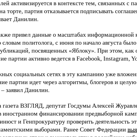
лей активизируется в контексте тем, связанных с па
на торте, партия отказывается подписывать соглаше
ивает Данилин.
акже привел данные о масштабах информационной 
о словам политолога, с июня по начало августа был
 публикаций, посвященных «Яблоку». При этом, как
е партии активно ведется в Facebook, Instagram, Y
жных социальных сетях в эту кампанию уже вложе
ие партии идет через алгоритмы, блогеров и целу
 – заявил Данилин.
а газета ВЗГЛЯД, депутат Госдумы Алексей Журавл
в иностранном финансировании предвыборной кам
нюст и Генпрокуратуру проверить деятельность э
ламентскими выборами. Ранее Совет Федерации
выя