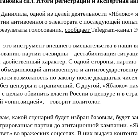
становка сил. Итоги регистрации и экспертная ан
 Данилила, одной из целей деятельности «Яблоко» 
ртии антивоенного электората с последующей попыт
результаты голосования,
сообщает
Telegram-канал 
– это инструмент внешнего вмешательства в наши в
зованию партии очевидны – дестабилизация ситуаци
т двойственный характер. С одной стороны, партию
, объединяющий антивоенную и антигосударственну
юся возможность по закону после двадцатых чисел
 без цензуры и ограничений. С другой, «Яблоко» н
 с целью обвинить власти России в цензуре и в стра
й «оппозицией», – говорит политолог.
вам, какой сценарий будет избран базовым, будет за
стрированная партия до агитационной кампании. «Я
свет» во вражеских соцсетях. В них выдача контент