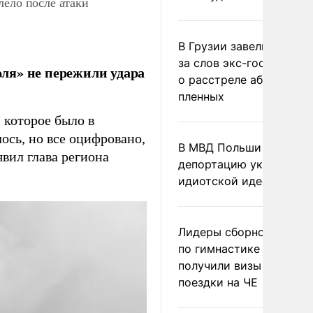
лело после атаки
В Грузии завели дело и
за слов экс-госминист
ля» не пережили удара
о расстреле абхазских
пленных
 которое было в
ось, но все оцифровано,
В МВД Польши назвали
явил глава региона
депортацию украинцев
идиотской идеей
Лидеры сборной Росси
по гимнастике не
получили визы для
поездки на ЧЕ