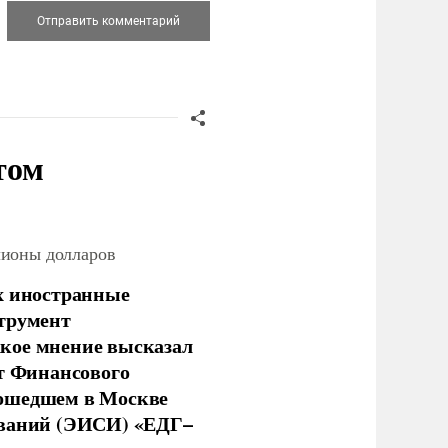
том
лионы долларов
х иностранные
струмент
кое мнение высказал
нт Финансового
рошедшем в Москве
ований (ЭИСИ) «ЕДГ–