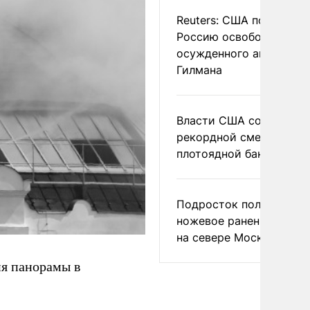
Reuters: США попросил
Россию освободить
осужденного американ
Гилмана
Власти США сообщили 
рекордной смертности 
плотоядной бактерии
Подросток получил
ножевое ранение в дра
на севере Москвы
я панорамы в