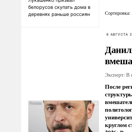
белорусов скупать дома в
Сортировка:
деревнях раньше россиян
6 АВГУСТА 2
Данил
вмеша
Эксперт: В
После рег
структуры
вмешатель
политолог
универси
круглом с