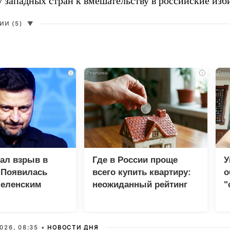
у западных стран к вмешательству в российские изб
И (5)
▼
i
i
зал взрыв в
Где в России проще
У
 Появилась
всего купить квартиру:
о
Зеленским
неожиданный рейтинг
"
с
026, 08:35 •
НОВОСТИ ДНЯ