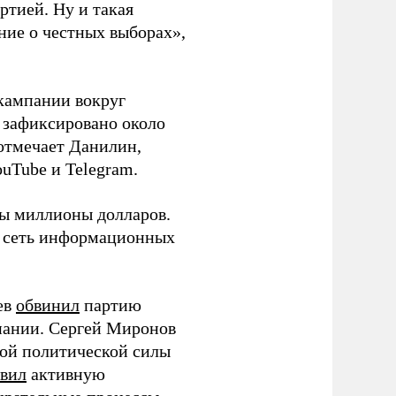
ртией. Ну и такая
ние о честных выборах»,
кампании вокруг
о зафиксировано около
 отмечает Данилин,
ouTube и Telegram.
ны миллионы долларов.
ю сеть информационных
ев
обвинил
партию
пании. Сергей Миронов
той политической силы
вил
активную