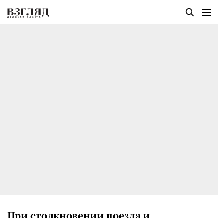
При столкновении поезда и