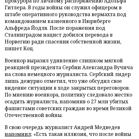
прокурора по личному распоряжению Адольфа
Гитлера. В годы войны он служил офицером в
штабе оперативного руководства вермахта под
командованием казненного в Нюрнберге
Альфреда Йодля. После поражения под
Сталинградом нацист добился перевода в
Норвегию ради спасения собственной жизни,
пишет Коц.
Военкор выразил удивление слишком мягкой
реакцией президента Сербии Александра Вучича
на слова немецкого журналиста. Сербский лидер
лишь дежурно отметил, что уже обсудил свое
видение ситуации в ходе закрытых переговоров.
По мнению военкора, политику следовало жестко
осадить журналиста, напомнив о 27 млн убитых
фашистами советских граждан во время Великой
Отечественной войны.
В свою очередь журналист Андрей Медведев
напомнил
: «Есть такая иллюзия, что после войны