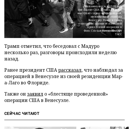
Как ожидается, в 19.00 мск
президент США Дональд Трамп
выступит с пресс-конференцией,
посвященной атаке на
Венесуэлу. Ранее в своих
соцсетях он заявил об успешной
проведенной операции и
захвате Мадуро
Фото: Cristian Hernandez/AP/
ТАСС
Трамп отметил, что беседовал с Мадуро
несколько раз, разговоры происходили неделю
назад.
Ранее президент США
рассказал
, что наблюдал за
операцией в Венесуэле из своей резиденции Мар-
а-Лаго во Флориде.
Также он
заявил
о «блестяще проведенной»
операции США в Венесуэле.
СЕЙЧАС ЧИТАЮТ