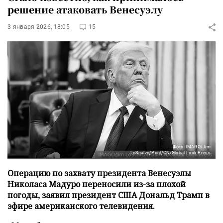
решение атаковать Венесуэлу
3 января 2026, 18:05
15
Фото: IMAGO/Jim
LoScalzo/Pool/CN/Global Look Press
Операцию по захвату президента Венесуэлы
Николаса Мадуро переносили из-за плохой
погоды, заявил президент США Дональд Трамп в
эфире американского телевидения.