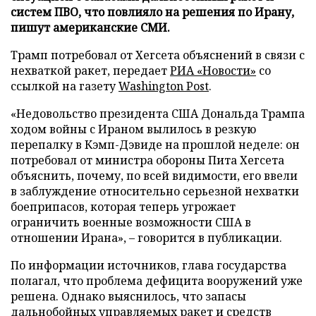
систем ПВО, что повлияло на решения по Ирану,
пишут американские СМИ.
Трамп потребовал от Хегсета объяснений в связи с
нехваткой ракет, передает
РИА «Новости»
со
ссылкой на газету
Washington Post
.
«Недовольство президента США Дональда Трампа
ходом войны с Ираном вылилось в резкую
перепалку в Кэмп-Дэвиде на прошлой неделе: он
потребовал от министра обороны Пита Хегсета
объяснить, почему, по всей видимости, его ввели
в заблуждение относительно серьезной нехватки
боеприпасов, которая теперь угрожает
ограничить военные возможности США в
отношении Ирана», – говорится в публикации.
По информации источников, глава государства
полагал, что проблема дефицита вооружений уже
решена. Однако выяснилось, что запасы
дальнобойных управляемых ракет и средств