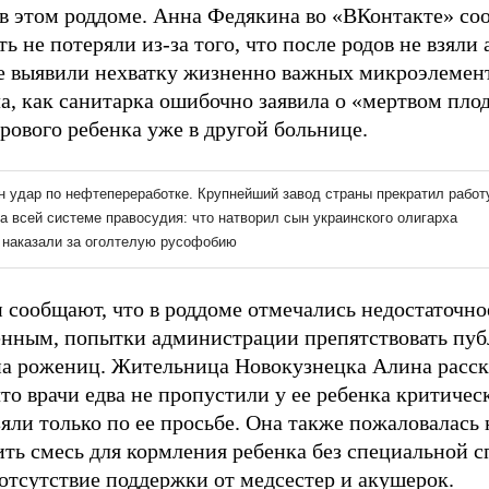
 в этом роддоме. Анна Федякина во «ВКонтакте» соо
ть не потеряли из-за того, что после родов не взяли 
е выявили нехватку жизненно важных микроэлемен
, как санитарка ошибочно заявила о «мертвом плоде
рового ребенка уже в другой больнице.
 сообщают, что в роддоме отмечались недостаточно
нным, попытки администрации препятствовать пуб
на рожениц. Жительница Новокузнецка Алина расс
что врачи едва не пропустили у ее ребенка критиче
яли только по ее просьбе. Она также пожаловалась 
ть смесь для кормления ребенка без специальной сп
 отсутствие поддержки от медсестер и акушерок.