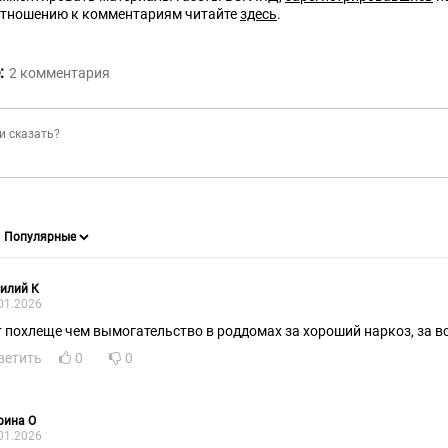
отношению к комментариям читайте
здесь
.
:
2
комментария
илий К
01.2026
т похлеще чем вымогательство в роддомах за хороший наркоз, за вс
ветить
0
0
рина О
01.2026