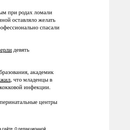
ым при родах ломали
нной оставляло желать
рофессионально спасали
ерли
девять
бразования, академик
ожил
, что младенцы в
ококковой инфекции.
и перинатальные центры
 сайте. О редакционной