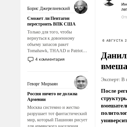
мужественным и твердым под
Ин
ударами судьбы, брать на себя
Борис Джерелиевский
ле
ответственность, помогать
Сможет ли Пентагон
От
слабым, идти вперед и
перестроить ВПК США
адаптироваться.
Только для того, чтобы
вернуться к довоенному
6 АВГУСТА 2
объему запасов ракет
Tomahawk, THAAD и Patriot
Данил
США потребуется более трех
4 комментария
вмеша
лет. Даже небольшая война с
Ираном опустошила
американские арсеналы.
Эксперт: В
Сложившаяся ситуация
Геворг Мирзаян
означает многолетний период
После рег
Россия ничего не должна
уязвимости США, например,
структуры
Армении
перед Китаем.
вмешатель
Москва системно и жестко
политолог
разрушает тот фантастический
универси
мир, который Пашинян рисует
для армянского населения.