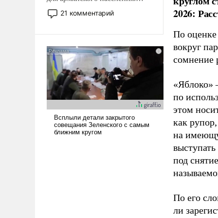
круглом с
Мир, где политические
2026: Рас
21 комментарий
прожекты будут безусловно
оплачиваться за счет
По оценке
российских
вокруг па
налогоплательщиков и где
сомнение 
Еревану за свои поступки не
нужно отвечать.
«Яблоко» 
по исполь
этом носи
как рупор
на имеющу
выступать
под снятие
называемо
По его сло
ли зареги