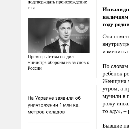
подтверждать происхождение
газа
Инвалидно
наличием 
году роди
Она отмети
внутриутр
изменить 
Премьер Литвы осадил
министра обороны из-за слов о
По словам
России
ребенок р
Женщина з
утром, а п
мучили в п
На Украине заявили об
рожу инвал
уничтожении 1 млн кв.
то аду», –
метров складов
Бывшие па