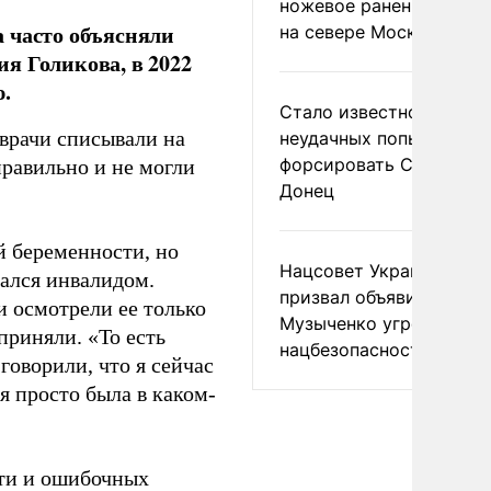
ножевое ранение в дра
 часто объясняли
на севере Москвы
я Голикова, в 2022
.
Стало известно о
 врачи списывали на
неудачных попытках ВС
форсировать Северски
правильно и не могли
Донец
й беременности, но
Нацсовет Украины по Т
тался инвалидом.
призвал объявить
и осмотрели ее только
Музыченко угрозой
приняли. «То есть
нацбезопасности
говорили, что я сейчас
я просто была в каком-
сти и ошибочных