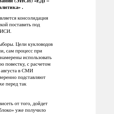
ований (ЭИСИ) «ЕДГ–
алитика» .
является консолидация
кой поставить под
ЭИСИ.
ыборы. Цели кукловодов
и, сам процесс при
 намерены использовать
ю повестку, с расчетом
 августа в СМИ
амеренно подставляют
хе перед так
висеть от того, дойдет
блоко» уже получило