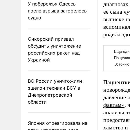
У побережья Одессы
диагнозах
после взрыва загорелось
ее сына чу
судно
выписке н
вспоминала
родила здо
Сикорский призвал
обсудить уничтожение
российских ракет над
Украиной
ВС России уничтожили
Пациентки
эшелон техники ВСУ в
новорожде
Днепропетровской
давление 
области
фактам»
, 
анализы вз
предостави
Япония отреагировала на
хамство и
планы присвоить имя