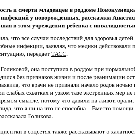
сть и смерти младенцев в роддоме Новокузнецка
инфекций у новорожденных, рассказала Анастаси
вшая в этом учреждении ребенка с инвалидностью
ла, что все случаи последствий для здоровья детей
обные инфекции, заявляя, что медики действовали 
ситуацию, передает
ТАСС
.
 Голиковой, она поступила в роддом при нормально
одился без признаков жизни и после реанимации ос
аявила, что врачи не признали начало родов ночью 
ри слабых схватках и узком тазе экстренных мер не 
рямом смысле, потому что давили на живот, орали, 
ида, что я ни на что не способна... Вместо помощи 
 рассказала Голикова.
циентки в соцсетях также рассказывают о халатно