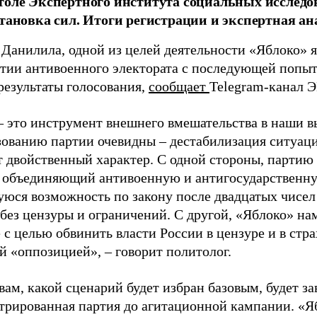
толе Экспертного института социальных исслед
становка сил. Итоги регистрации и экспертная ан
 Данилила, одной из целей деятельности «Яблоко» 
ртии антивоенного электората с последующей попыт
результаты голосования,
сообщает
Telegram-канал 
– это инструмент внешнего вмешательства в наши в
зованию партии очевидны – дестабилизация ситуаци
т двойственный характер. С одной стороны, партию
, объединяющий антивоенную и антигосударственну
юся возможность по закону после двадцатых чисел
 без цензуры и ограничений. С другой, «Яблоко» н
 с целью обвинить власти России в цензуре и в стра
й «оппозицией», – говорит политолог.
вам, какой сценарий будет избран базовым, будет за
стрированная партия до агитационной кампании. «Я