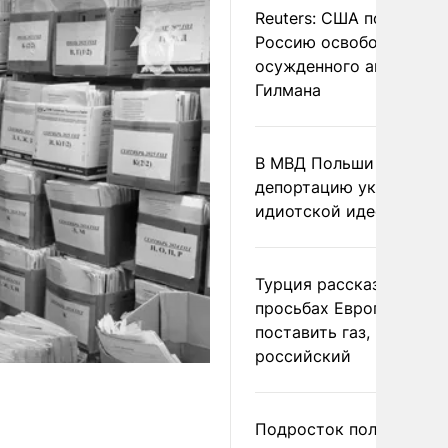
Reuters: США попросил
Россию освободить
осужденного американ
Гилмана
В МВД Польши назвали
депортацию украинцев
идиотской идеей
Турция рассказала о
просьбах Европы
поставить газ, но не
российский
Подросток получил