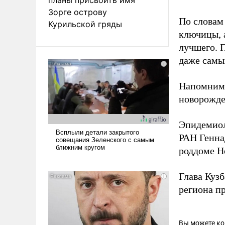
Зорге острову
По словам
Курильской гряды
ключицы, 
лучшего. 
даже самы
Напомним,
новорожде
Эпидемиол
РАН Генна
роддоме Н
Глава Куз
региона п
Вы можете к