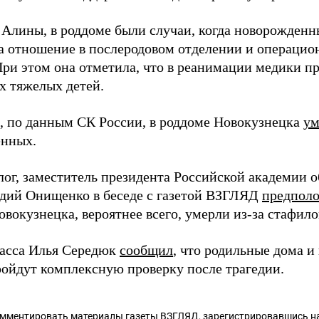
 Алины, в роддоме были случаи, когда новорожденн
а отношение в послеродовом отделении и операцио
При этом она отметила, что в реанимации медики п
х тяжелых детей.
 по данным СК России, в роддоме Новокузнецка
ум
нных.
ог, заместитель президента Российской академии о
дий Онищенко в беседе с газетой ВЗГЛЯД
предпол
овокузнецка, вероятнее всего, умерли из-за стафил
басса Илья Середюк
сообщил
, что родильные дома 
ройдут комплексную проверку после трагедии.
омментировать материалы газеты ВЗГЛЯД,
зарегистрировавшись
на