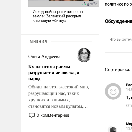
политике по 
Обсуждение
МНЕНИЯ
Ольга Андреева
Культ психотравмы
Сортировка:
разрушает и человека, и
народ
Вас
Обиды на этот жестокий мир,
14.
разрушающий нас, таких
Ту
хрупких и ранимых,
От
становятся новым культом,
постепенно вытесняя и
0 комментариев
отменяя традиционное
Ма
требование к человеку – быть
13.