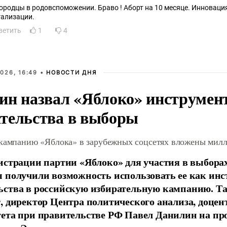
ородцы в родовспоможении. Браво ! Аборт на 10 месяце. Инноваци
гализации.
ветить
1
4
026, 16:49 •
НОВОСТИ ДНЯ
ин назвал «Яблоко» инструмен
тельства в выборы
 кампанию «Яблока» в зарубежных соцсетях вложены мил
истрации партии «Яблоко» для участия в выбора
 получили возможность использовать ее как ин
ства в российскую избирательную кампанию. Та
, директор Центра политического анализа, доце
тета при правительстве РФ Павел Данилин на п