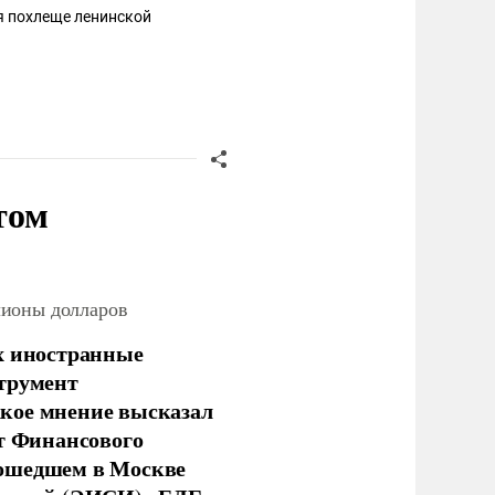
я похлеще ленинской
том
лионы долларов
х иностранные
струмент
кое мнение высказал
нт Финансового
рошедшем в Москве