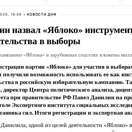
дении за
и в Госдуму
026, 16:49 •
НОВОСТИ ДНЯ
ин назвал «Яблоко» инструмен
тельства в выборы
 кампанию «Яблока» в зарубежных соцсетях вложены мил
истрации партии «Яблоко» для участия в выбора
 получили возможность использовать ее как ин
ства в российскую избирательную кампанию. Та
, директор Центра политического анализа, доце
тета при правительстве РФ Павел Данилин на п
толе Экспертного института социальных исслед
становка сил. Итоги регистрации и экспертная ан
 Данилила, одной из целей деятельности «Яблоко» 