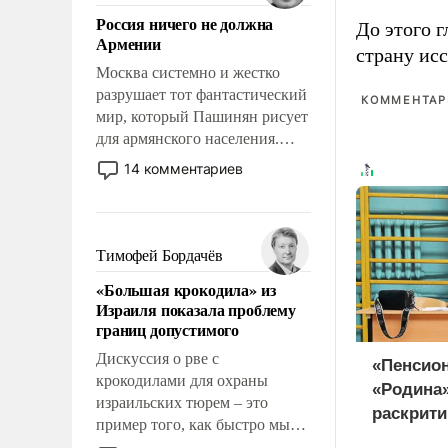
означает многолетний период
Россия ничего не должна
уязвимости США, например,
До этого г
Армении
перед Китаем.
страну исс
Москва системно и жестко
разрушает тот фантастический
КОММЕНТАРИ
мир, который Пашинян рисует
для армянского населения.
Мир, где политические
14 комментариев
прожекты будут безусловно
оплачиваться за счет
российских
налогоплательщиков и где
Тимофей Бордачёв
Еревану за свои поступки не
«Большая крокодила» из
нужно отвечать.
Израиля показала проблему
границ допустимого
Дискуссия о рве с
«Пенсио
крокодилами для охраны
«Родина
израильских тюрем – это
раскрити
пример того, как быстро мы
«Яблока»
двигаемся по пути