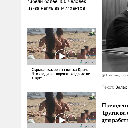
гибели более 100 человек
из-за наплыва мигрантов
@ Александр Каз
Tекст:
Валер
Президен
Трутнева 
для работ