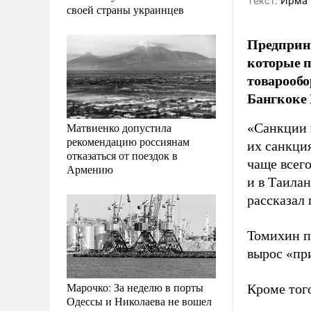
Tекст:
Ирма 
своей страны украинцев
Предприни
которые п
товарообо
Бангкоке 
Матвиенко допустила
«Санкции н
рекомендацию россиянам
их санкци
отказаться от поездок в
чаще всего
Армению
и в Таила
рассказал
Томихин п
вырос «пр
Марочко: За неделю в порты
Кроме того
Одессы и Николаева не вошел