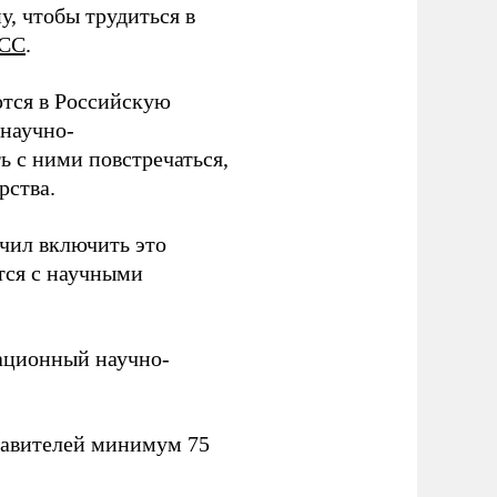
у, чтобы трудиться в
СС
.
тся в Российскую
научно-
ь с ними повстречаться,
рства.
учил включить это
тся с научными
вационный научно-
тавителей минимум 75