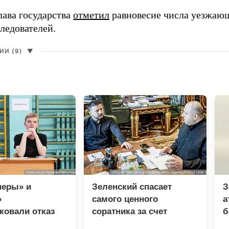
лава государства
отметил
равновесие числа уезжаю
ледователей.
И (9)
▼
неры» и
Зеленский спасает
З
»
самого ценного
а
ковали отказ
соратника за счет
б
 от соглашения
разведки
и