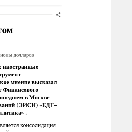
том
лионы долларов
х иностранные
струмент
кое мнение высказал
нт Финансового
рошедшем в Москве
ований (ЭИСИ) «ЕДГ–
алитика» .
является консолидация