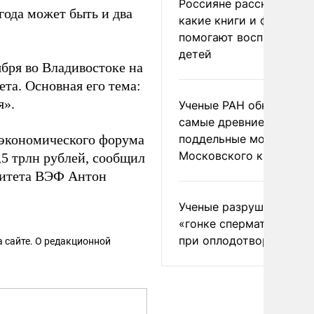
Россияне рассказали,
 года может быть и два
какие книги и фильмы
помогают воспитывать
детей
бря во Владивостоке на
та. Основная его тема:
я».
Ученые РАН обнаружил
самые древние
о экономического форума
поддельные монеты
Московского княжеств
,5 трлн рублей, сообщил
омитета ВЭФ Антон
Ученые разрушили миф
«гонке сперматозоидов
при оплодотворении
 сайте. О редакционной