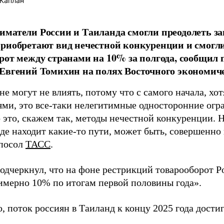
Каплан
матели России и Таиланда смогли преодолеть з
риобретают вид нечестной конкуренции и смогл
рот между странами на 10% за полгода, сообщил 
Евгений Томихин на полях Восточного экономич
е могут не влиять, потому что с самого начала, хо
ями, это все-таки нелегитимные односторонние огр
 это, скажем так, методы нечестной конкуренции. Н
нде находит какие-то пути, может быть, совершенно
 посол
ТАСС
.
одчеркнул, что на фоне рестрикций товарооборот Р
имерно 10% по итогам первой половины года».
, поток россиян в Таиланд к концу 2025 года достиг