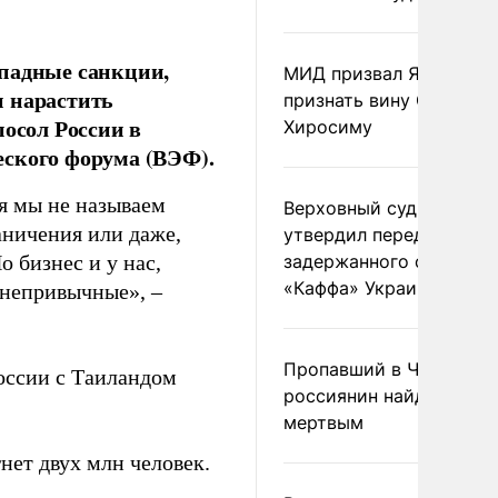
ападные санкции,
МИД призвал Японию
и нарастить
признать вину США за
посол России в
Хиросиму
еского форума (ВЭФ).
тя мы не называем
Верховный суд Швеции
аничения или даже,
утвердил передачу
о бизнес и у нас,
задержанного сухогруз
«Каффа» Украине
 непривычные», –
Пропавший в Черногор
оссии с Таиландом
россиянин найден
мертвым
нет двух млн человек.