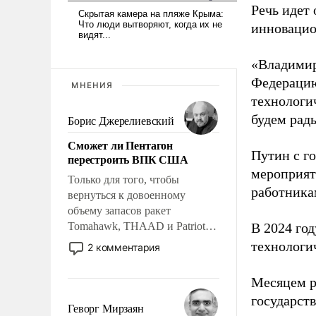
Речь идет 
инновацио
«Владимир
Федерацию
МНЕНИЯ
технологи
будем рады
Борис Джерелиевский
Сможет ли Пентагон
Путин с г
перестроить ВПК США
мероприят
Только для того, чтобы
работника
вернуться к довоенному
объему запасов ракет
Tomahawk, THAAD и Patriot
В 2024 го
США потребуется более трех
технологи
2 комментария
лет. Даже небольшая война с
Ираном опустошила
Месяцем р
американские арсеналы.
государст
Сложившаяся ситуация
Геворг Мирзаян