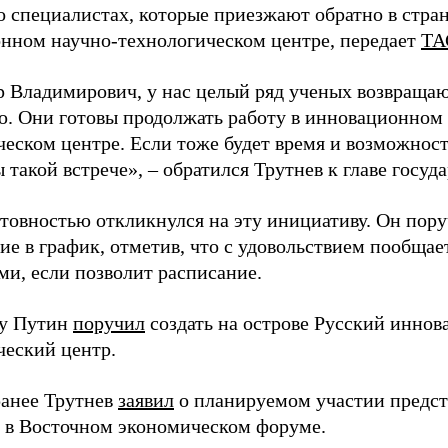
о специалистах, которые приезжают обратно в стран
нном научно-технологическом центре, передает
ТА
 Владимирович, у нас целый ряд ученых возвращаю
. Они готовы продолжать работу в инновационном 
ческом центре. Если тоже будет время и возможност
 такой встрече», – обратился Трутнев к главе госуда
отовностью откликнулся на эту инициативу. Он пор
ие в график, отметив, что с удовольствием пообщае
ми, если позволит расписание.
ду Путин
поручил
создать на острове Русский инно
ческий центр.
анее Трутнев
заявил
о планируемом участии предс
в в Восточном экономическом форуме.