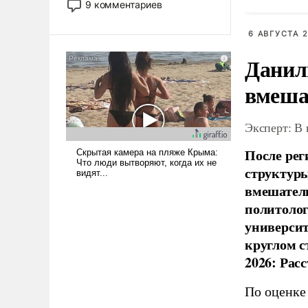
9 комментариев
о наблю
революционных изменений.
выборам
То, что несколько лет назад
6 АВГУСТА 2
было образом для
Данил
псевдонаучной фантастики,
стало всерьез обсуждаемой
вмеша
идеей.
Эксперт: В
После рег
структуры
вмешатель
политолог
универси
круглом с
2026: Рас
По оценке