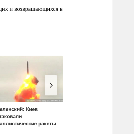
щих и возвращающихся в
еленский: Киев
Число пострадавших в
таковали
Архипо-Осиповке под
аллистические ракеты
Геленджиком возросло
 115 беспилотников
до 47 человек