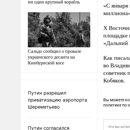
ни один крупный корабль
«С января 
миллиона»,
X Восточн
площадке 
«Дальний 
Сальдо сообщил о провале
украинского десанта на
Как писал
Кинбурнской косе
во Владив
советник 
Кобяков.
Путин разрешил
приватизацию аэропорта
Вы можете к
политике по 
Шереметьево
Путин согласился