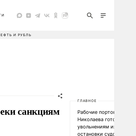
ТИ
НЕФТЬ И РУБЛЬ
ГЛАВНОЕ
реки санкциям
Рабочие портов Одессы
Николаева готовятся к
увольнениям из-за
остановки судоходства