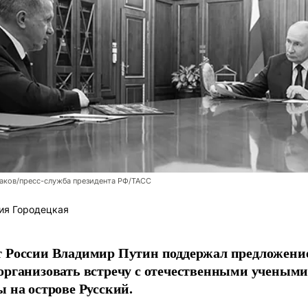
аков/пресс-служба президента РФ/ТАСС
ия Городецкая
т России Владимир Путин поддержал предложени
организовать встречу с отечественными учены
ы на острове Русский.