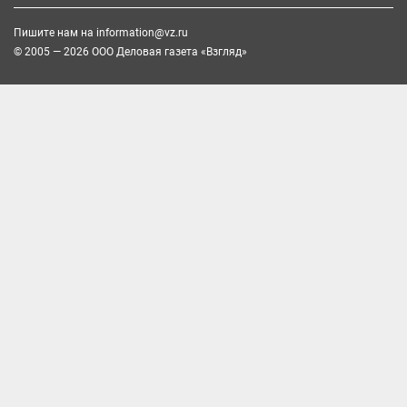
Пишите нам на
information@vz.ru
© 2005 — 2026 ООО Деловая газета «Взгляд»