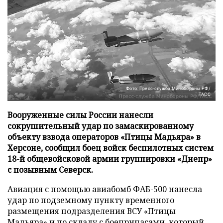
Фото: Пресс-служба Минобороны РФ/
ТАСС
Вооруженные силы России нанесли
сокрушительный удар по замаскированному
объекту взвода операторов «Птицы Мадьяра» в
Херсоне, сообщил боец войск беспилотных систем
18-й общевойсковой армии группировки «Днепр»
с позывным Северск.
Авиация с помощью авиабомб ФАБ-500 нанесла
удар по подземному пункту временного
размещения подразделения ВСУ «Птицы
Мадьяра» и по складу с боеприпасами, который