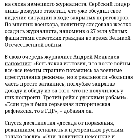
на слова немецкого журналиста. Сербский лидер
лишь дежурно отметил, что уже обсудил свое
видение ситуации в ходе закрытых переговоров.
По мнению военкора, политику следовало жестко
осадить журналиста, напомнив о 27 млн убитых
фашистами советских граждан во время Великой
Отечественной войны.
В свою очередь журналист Андрей Медведев
напомнил
: «Есть такая иллюзия, что после войны
все-все немцы страшно покаялись за военные
преступления режима», но в реальности «большая
часть просто затаились, поглубже запрятав
досаду и обиду из-за того, что не получилось у
них построить Третий рейх с русскими рабами».
«Если где и была серьезная историческая
рефлексия, то в ГДР», – добавил он.
Спустя десятилетия «досада от поражения,
реваншизм, ненависть к презренным русским
только росли». «Они, политики немецкие и