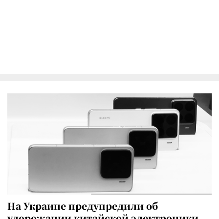
На Украине предупредили об
удорожании китайской электроники