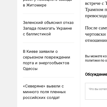
встрече с
в Житомире
Трампом 
превосходс
Зеленский объяснил отказ
После сам
Запада помогать Украине
чертовски
с баллистикой
отношению
В Киеве заявили о
Вы можете к
серьезном повреждении
политике по 
порта и энергообъектов
Одессы
Обсуждение
«Северяне» вывели с
минного поля пленных
российских солдат