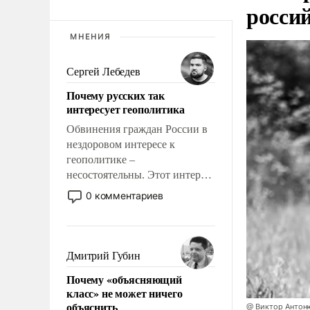
росси
МНЕНИЯ
Сергей Лебедев
Почему русских так
интересует геополитика
Обвинения граждан России в
нездоровом интересе к
геополитике –
несостоятельны. Этот интерес
рационален и прагматичен. Он
0 комментариев
обусловлен тысячелетним
опытом выживания в крайне
непростых условиях и
фундаментальным знанием,
Дмитрий Губин
что мировая политика имеет
Почему «объясняющий
свойство заявляться на порог
класс» не может ничего
нашего дома.
объяснить
@ Виктор Антон