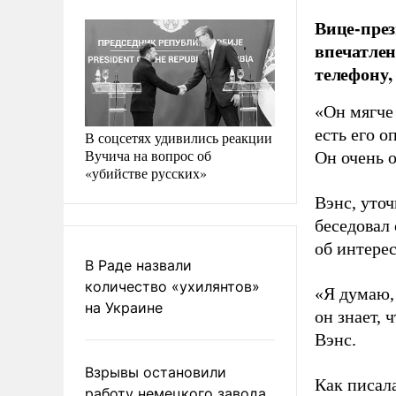
Вице-през
впечатле
телефону,
«Он мягче
есть его о
В соцсетях удивились реакции
Вучича на вопрос об
Он очень 
«убийстве русских»
Вэнс, уточ
беседовал 
об интерес
В Раде назвали
количество «ухилянтов»
«Я думаю,
на Украине
он знает, 
Вэнс.
Взрывы остановили
Как писал
работу немецкого завода