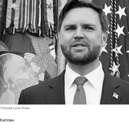
P/Global Look Press
Каплан