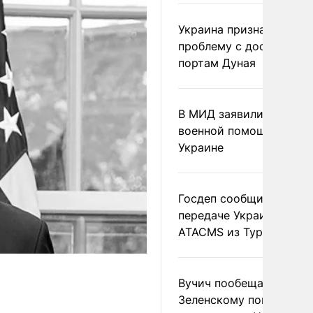
Украина признала
проблему с доступом к
портам Дуная
В МИД заявили о прямо
военной помощи Румы
Украине
Госдеп сообщил о
передаче Украине раке
ATACMS из Турции
Вучич пообещал
Зеленскому помочь со