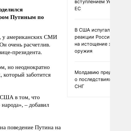
вступлением Украины в
оделился
ЕС
иром Путиным по
В США испугались
е, у американских СМИ
реакции России и Кита
на истощение запасов
Он очень расчетлив.
оружия
вице-президента.
ом, но неоднократно
Молдавию предупреди
к, который заботится
о последствиях выхода
СНГ
 США в том, что
 народа», – добавил
 на поведение Путина на