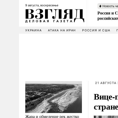
9 августа, воскресенье
Новость ч
Россия и 
российских
УКРАИНА
АТАКА НА ИРАН
РОССИЯ И США
21 АВГУСТА 
Вице-
стран
Жара и обмеление рек жестко