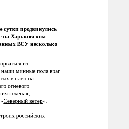
е сутки продвинулись
е на Харьковском
аченных ВСУ несколько
орваться из
з наши минные поля враг
тых в плен на
ого огневого
уничтожена», –
 «
Северный ветер
».
 троих российских