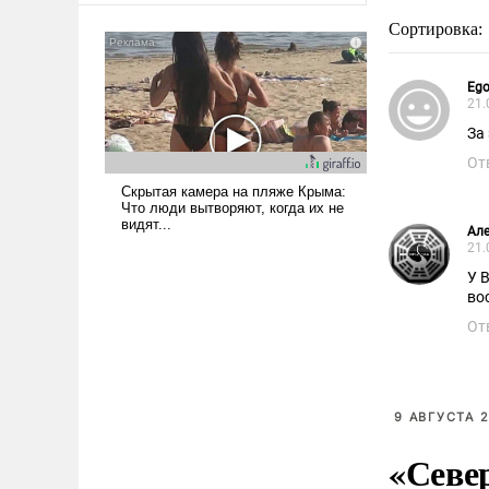
Сортировка:
Ego
21.
За
От
Але
21.
У В
во
От
9 АВГУСТА 2
«Севе