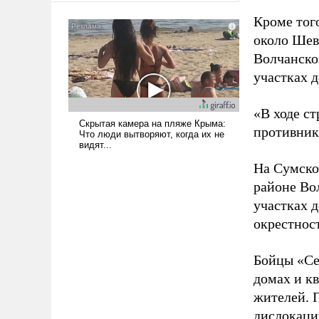
сложна и амбициозна. Однако
Кроме того
и ее реализация радикально
около Шев
поднимет наши боевые
Волчанско
возможности.
участках д
«В ходе с
противнику
На Сумско
районе Во
участках д
окрестнос
Бойцы «Се
домах и к
жителей. 
дислокаци