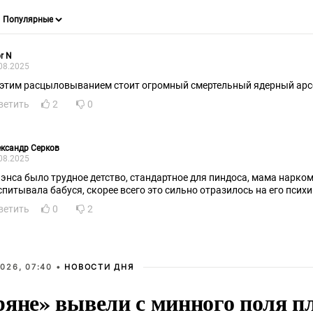
r N
08.2025
 этим расцыловыванием стоит огромный смертельный ядерный арс
ветить
2
0
ксандр Серков
08.2025
энса было трудное детство, стандартное для пиндоса, мама наркоманка, папы нету,
спитывала бабуся, скорее всего это сильно отразилось на его психи
ветить
0
2
026, 07:40 •
НОВОСТИ ДНЯ
ряне» вывели с минного поля п