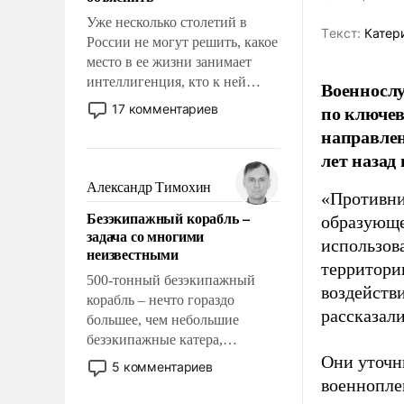
Уже несколько столетий в
Tекст:
Катер
России не могут решить, какое
место в ее жизни занимает
интеллигенция, кто к ней
Военносл
принадлежит, а кого из нее
по ключе
17 комментариев
исключили с правом
направлен
восстановления и без оного. И
лет назад
чем она отличается от просто
образованных людей. Иногда
Александр Тимохин
«Противни
казалось, что эти вопросы
Безэкипажный корабль –
образующе
решены раз и навсегда, но –
задача со многими
нет, не решены.
использов
неизвестными
территории
500-тонный безэкипажный
воздейств
корабль – нечто гораздо
рассказал
большее, чем небольшие
безэкипажные катера,
применение которых уже
Они уточн
5 комментариев
стало обыденностью. Задача по
военнопле
созданию такого корабля очень