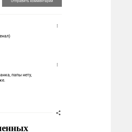
енал)
ке.
ленных