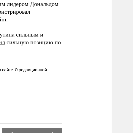
ким лидером Дональдом
онстрировал
im.
утина сильным и
ил
сильную позицию по
 сайте. О редакционной