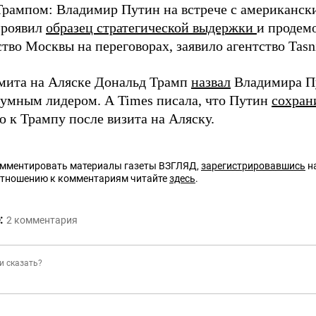
 Трампом: Владимир Путин на встрече с американс
проявил
образец стратегической выдержки
и продем
тво Москвы на переговорах, заявило агентство Tasn
мита на Аляске Дональд Трамп
назвал
Владимира П
 умным лидером. А Times писала, что Путин
сохран
 к Трампу после визита на Аляску.
омментировать материалы газеты ВЗГЛЯД,
зарегистрировавшись
на
отношению к комментариям читайте
здесь
.
:
2
комментария