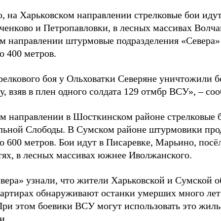
, на Харьковском направлении стрелковые бои идут
ченково и Петропавловки, в лесных массивах Волча
м направлении штурмовые подразделения «Севера» 
о 400 метров.
трелкового боя у Ольховатки Северяне уничтожили 
, взяв в плен одного солдата 129 отмбр ВСУ», – с
м направлении в Шосткинском районе стрелковые бо
льной Слободы. В Сумском районе штурмовики про
о 600 метров. Бои идут в Писаревке, Марьино, посё
тях, в лесных массивах южнее Иволжанского.
вера» узнали, что жители Харьковской и Сумской о
вартирах обнаруживают останки умерших много лет
При этом боевики ВСУ могут использовать это жил
и.