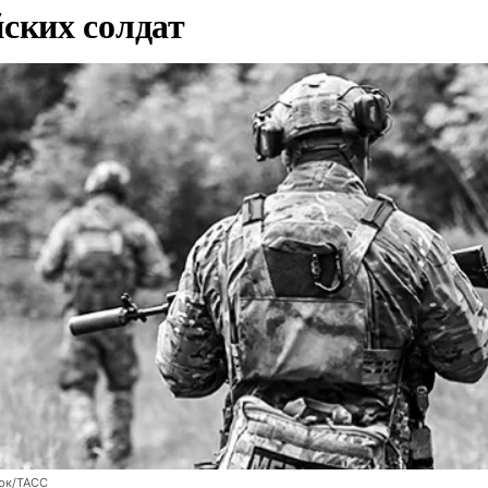
йских солдат
юк/ТАСС