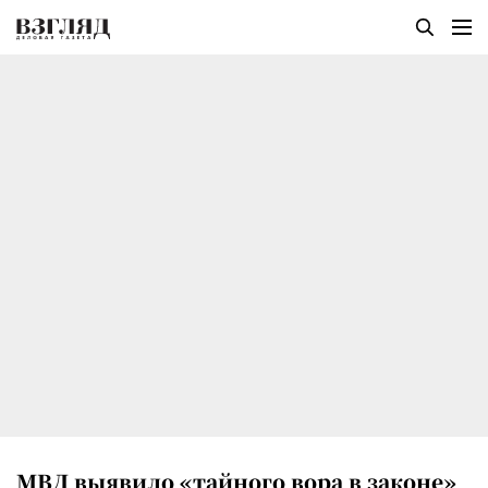
МВД выявило «тайного вора в законе»