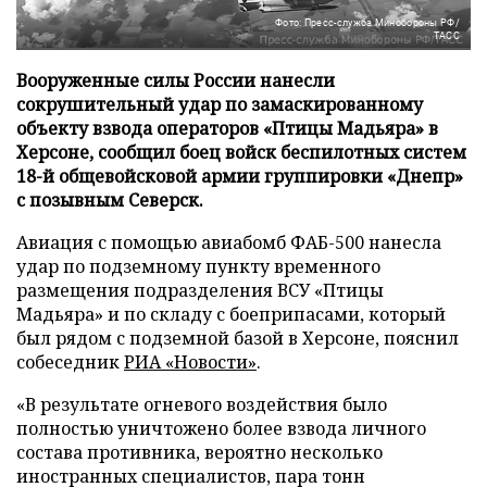
Фото: Пресс-служба Минобороны РФ/
ТАСС
Вооруженные силы России нанесли
сокрушительный удар по замаскированному
объекту взвода операторов «Птицы Мадьяра» в
Херсоне, сообщил боец войск беспилотных систем
18-й общевойсковой армии группировки «Днепр»
с позывным Северск.
Авиация с помощью авиабомб ФАБ-500 нанесла
удар по подземному пункту временного
размещения подразделения ВСУ «Птицы
Мадьяра» и по складу с боеприпасами, который
был рядом с подземной базой в Херсоне, пояснил
собеседник
РИА «Новости»
.
«В результате огневого воздействия было
полностью уничтожено более взвода личного
состава противника, вероятно несколько
иностранных специалистов, пара тонн