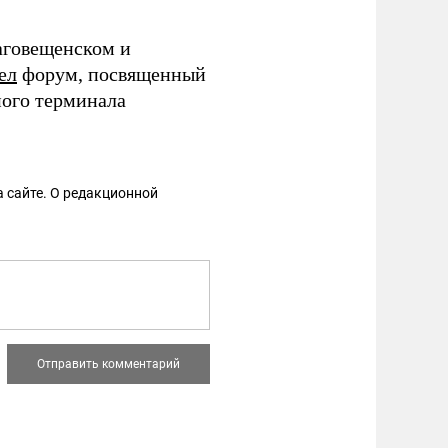
аговещенском и
ел
форум, посвященный
ного терминала
 сайте. О редакционной