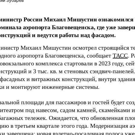
ий Зубарев
министр России Михаил Мишустин ознакомился с
рминала аэропорта Благовещенска, где уже заве
нструкций и ведутся работы над фасадом.
инистр Михаил Мишустин осмотрел строящийся т
дного аэропорта Благовещенска, сообщает
ТАСС
. 
овокзального комплекса стартовали в 2023 году, се
струкций и 3 тыс. кв. м стеновых сэндвич-панелей
 фасадных и витражных конструкций, внутри здани
ки и монтируют инженерные системы.
зальной площади для пассажиров и гостей будет со
фитеатром под навесом, садом камней, скамейками и
багажных тележек. Ожидается, что обновленная площ
цию в третьем квартале этого года. Модернизация 
ки завершена: новая взлетно-посадочная полоса уж