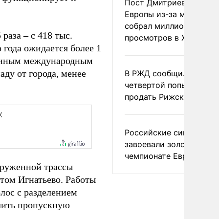
Пост Дмитриева о гибе
Европы из-за мигранто
собрал миллион
раза – с 418 тыс.
просмотров в X
о года ожидается более 1
венным международным
аду от города, менее
В РЖД сообщили о
четвертой попытке
продать Рижский вокза
Российские синхронис
завоевали золото на
чемпионате Европы
груженной трассы
ртом Игнатьево. Работы
олос с разделением
ичить пропускную