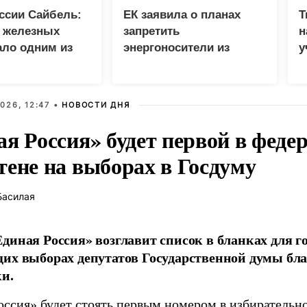
ссии Сайбель:
ЕК заявила о планах
Т
е железных
запретить
н
ало одним из
энергоносители из
у
етов Народной
России вопреки
В
мы ЕР
дефициту в ЕС
026, 12:47 •
НОВОСТИ ДНЯ
ая Россия» будет первой в феде
тене на выборах в Госдуму
Басилая
диная Россия» возглавит список в бланках для г
их выборах депутатов Государственной думы бла
и.
оссия» будет стоять первым номером в избирательн