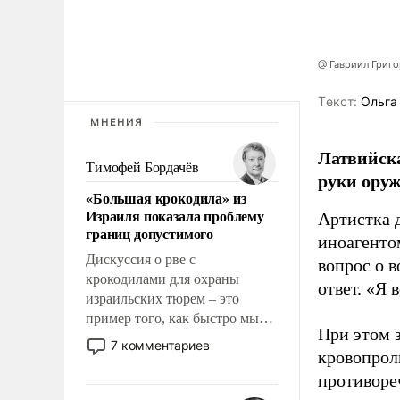
@ Гавриил Григ
Tекст:
Ольга
МНЕНИЯ
Латвийска
Тимофей Бордачёв
руки оруж
«Большая крокодила» из
Израиля показала проблему
Артистка 
границ допустимого
иноагентом
Дискуссия о рве с
вопрос о 
крокодилами для охраны
ответ. «Я 
израильских тюрем – это
пример того, как быстро мы
При этом з
двигаемся по пути
7 комментариев
кровопрол
революционных изменений.
То, что несколько лет назад
противоре
было образом для