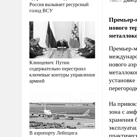
Tекст:
Дмитр
Россия вызывает ресурсный
голод ВСУ
Премьер-
нового те
металлоко
Премьер-м
междунаро
Клинцевич: Путин
нового аэр
содержательно перестроил
металлокон
ключевые контуры управления
установке
армией
перегород
На привок
зона с ам
хранения 
эксплуата
В аэропорту Лейпцига
практичес