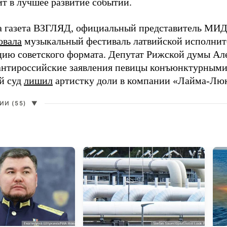
ит в лучшее развитие событий.
а газета ВЗГЛЯД, официальный представитель МИД
овала
музыкальный фестиваль латвийской исполнит
цию советского формата. Депутат Рижской думы Ал
нтироссийские заявления певицы конъюнктурными
й суд
лишил
артистку доли в компании «Лайма-Люк
И (55)
▼