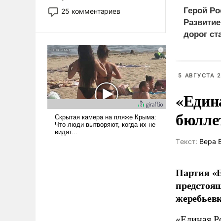
то это уже стараются не
Герой Ро
25 комментариев
использовать – так же, как
Развити
«бабка», «дед», – хотя бы в
дорог ст
образованной среде, потому
приорит
что оно уже несет негативные
програм
коннотации.
5 АВГУСТА 2
«Един
бюлле
Tекст:
Вера 
Партия «Е
предстоящ
жеребьевк
«Единая Р