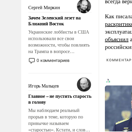
всегда вер
псевдонаучной фантастики,
Сергей Миркин
стало всерьез обсуждаемой
Как писал
Зачем Зеленский лезет на
идеей.
Ближний Восток
раскритик
эксплуата
Украинские лоббисты в США
использовали все свои
объяснил
а
возможности, чтобы повлиять
российски
на Трампа в вопросе
предоставления вооружений
0 комментариев
КОММЕНТАРИ
своим нанимателям. Вероятно,
кому-то из тех, кто
консультирует Киев, пришла в
голову мысль: хорошо бы
Игорь Мальцев
продемонстрировать, что
Главное – не пустить старость
Украина вступила в
в голову
вооруженное противостояние
с Ираном.
Мы наблюдаем реальный
прорыв в теме, которую по
привычке называем
«старостью». Кстати, и слово-