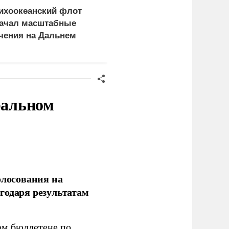
ихоокеанский флот
Желающих умирать за
ачал масштабные
Прибалтику ищут по
чения на Дальнем
всей Европе
остоке
ральном
олосования на
годаря результатам
ом бюллетене по