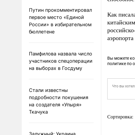
Путин прокомментировал
Как писал
первое место «Единой
китайски
России» в избирательном
российско
бюллетене
аэропорта
Памфилова назвала число
Вы можете к
участников спецоперации
политике по 
на выборах в Госдуму
Стали известны
подробности покушения
на создателя «Упыря»
Ткачука
Сортировка:
Залужный: Украина