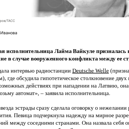
оров/ТАСС
 Иванова
я исполнительница Лайма Вайкуле призналась в
ие в случае вооруженного конфликта между ее ст
дала интервью радиостанции
Deutsche Welle
(призна
), где обсудила гипотетическое столкновение двух 
возможных действиях при нападении на Латвию, она
возьму автомат», – заявила исполнительница.
везда эстрады сразу сделала оговорку о нежелании
ития. Певица подчеркнула надежду на мирное раз
чий между соседними странами. Она назвала себя 