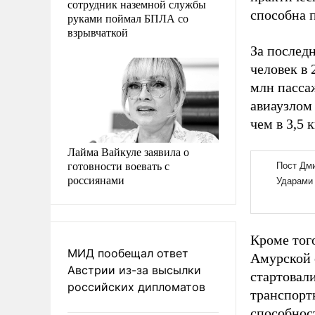
сотрудник наземной службы
способна 
руками поймал БПЛА со
взрывчаткой
За последн
человек в 
млн пасса
авиаузлом 
чем в 3,5 
Лайма Вайкуле заявила о
готовности воевать с
россиянами
Кроме тог
МИД пообещал ответ
Амурской 
Австрии из-за высылки
стартовали
российских дипломатов
транспорт
способнос