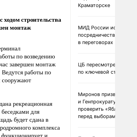
Краматорске
 ходом строительства
ршен монтаж
МИД России исключил
посредничество Герма
в переговорах по Украи
ерминал
Работы по возведению
йчас завершен монтаж
ЦБ пересмотрел прогно
. Ведутся работы по
по ключевой ставке
я сооружают
Миронов призвал Миню
и Генпрокуратуру
здана рекреационная
проверить «Яблоко»
 беседками для
перед выборами
адь будет сдана в
аэродромного комплекса
е функционирует и