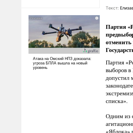
Ираном опустошила
Tекст:
Елиза
американские арсеналы.
Сложившаяся ситуация
Партия «Р
означает многолетний период
уязвимости США, например,
предвыбор
перед Китаем.
отменить 
Государст
Партия «Р
выборов в
допустил 
законодат
экстремиз
списка».
Одним из 
агитацион
«Яблока» 