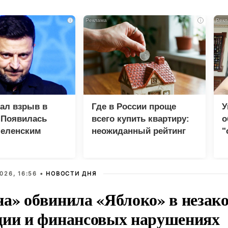
i
i
зал взрыв в
Где в России проще
У
 Появилась
всего купить квартиру:
о
Зеленским
неожиданный рейтинг
"
с
026, 16:56 •
НОВОСТИ ДНЯ
на» обвинила «Яблоко» в незак
ции и финансовых нарушениях