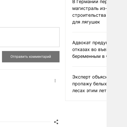
В Германии перекрыли
магистраль из-за
строительства тоннеле
для лягушек
Адвокат предупредил о
отказах во въезде
беременным в США
Эксперт объяснил
пропажу белых грибов 
лесах этим летом