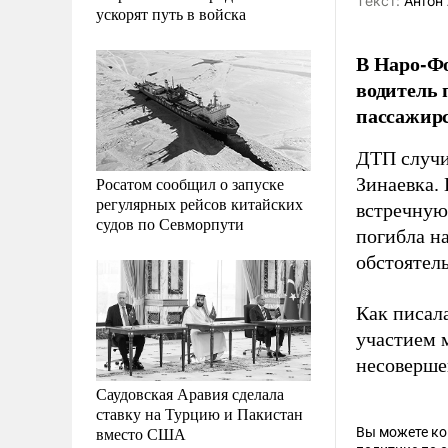
Tекст:
Антон 
ускорят путь в войска
В Наро-Фо
водитель 
пассажирс
ДТП случи
Росатом сообщил о запуске
Зинаевка.
регулярных рейсов китайских
встречную
судов по Севморпути
погибла н
обстоятел
Как писал
участием 
несоверше
Саудовская Аравия сделала
ставку на Турцию и Пакистан
вместо США
Вы можете к