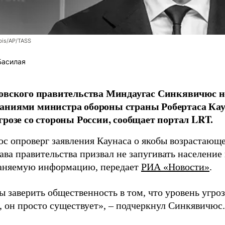
bis/AP/TASS
Басилая
овского правительства Миндаугас Синкявичюс не
аниями министра обороны страны Робертаса Кау
грозе со стороны России, сообщает портал LRT.
с опроверг заявления Каунаса о якобы возрастающе
ава правительства призвал не запугивать население
аняемую информацию, передает
РИА «Новости»
.
ы заверить общественность в том, что уровень угро
, он просто существует», – подчеркнул Синкявичюс.