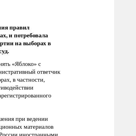
ния правил
ах, и потребовала
ртии на выборах в
уд.
нять «Яблоко» с
инистративный ответчик
ах, в частности,
тиводействии
зарегистрированного
шения при ведении
ационных материалов
в России иностранными