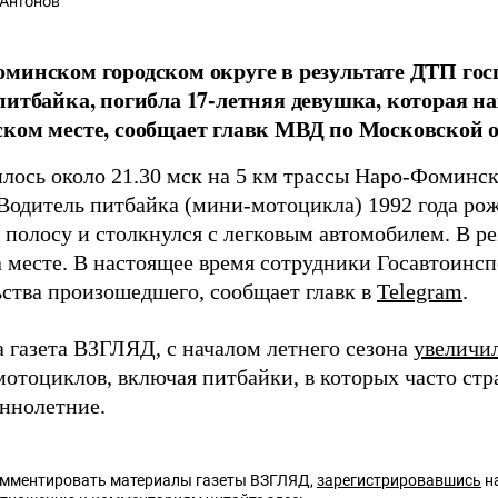
Антонов
минском городском округе в результате ДТП го
питбайка, погибла 17-летняя девушка, которая на
ком месте, сообщает главк МВД по Московской о
лось около 21.30 мск на 5 км трассы Наро-Фоминск
 Водитель питбайка (мини-мотоцикла) 1992 года ро
 полосу и столкнулся с легковым автомобилем. В р
а месте. В настоящее время сотрудники Госавтоинс
ьства произошедшего, сообщает главк в
Telegram
.
а газета ВЗГЛЯД, с началом летнего сезона
увеличи
мотоциклов, включая питбайки, в которых часто ст
ннолетние.
омментировать материалы газеты ВЗГЛЯД,
зарегистрировавшись
на