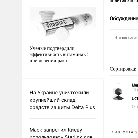
политике по 
Обсуждение
Ученые подтвердили
эффективность витамина C
при лечении рака
Сортировка:
Ма
13.
На Украине уничтожили
Ес
крупнейший склад
средств защиты Delta Plus
От
Маск запретил Киеву
7 АВГУСТА 2
использовать Starlink для