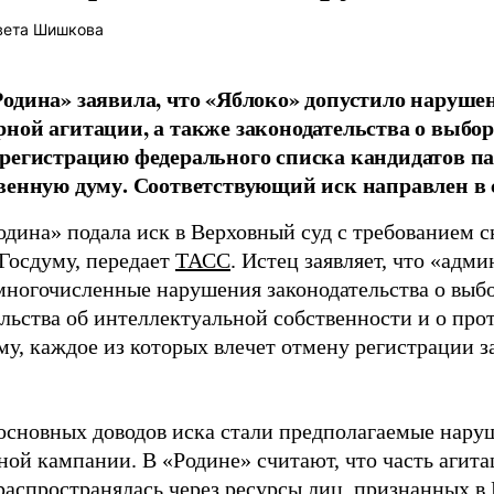
вета Шишкова
одина» заявила, что «Яблоко» допустило наруше
ной агитации, а также законодательства о выбор
регистрацию федерального списка кандидатов па
венную думу. Соответствующий иск направлен в с
одина» подала иск в Верховный суд с требованием с
 Госдуму, передает
ТАСС
. Истец заявляет, что «адм
многочисленные нарушения законодательства о выбор
ельства об интеллектуальной собственности и о про
му, каждое из которых влечет отмену регистрации 
основных доводов иска стали предполагаемые нару
ной кампании. В «Родине» считают, что часть агит
распространялась через ресурсы лиц, признанных 