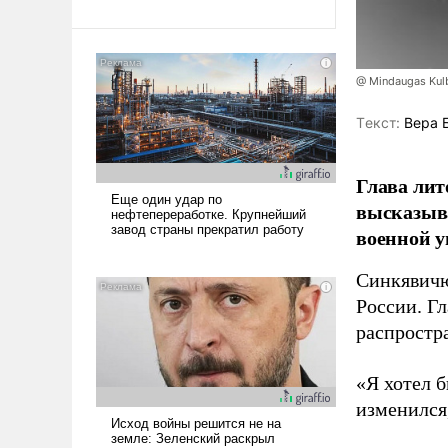
@ Mindaugas Kul
Tекст:
Вера 
Глава лит
высказыв
военной у
Синкявичю
России. Гл
распростр
«Я хотел б
изменился