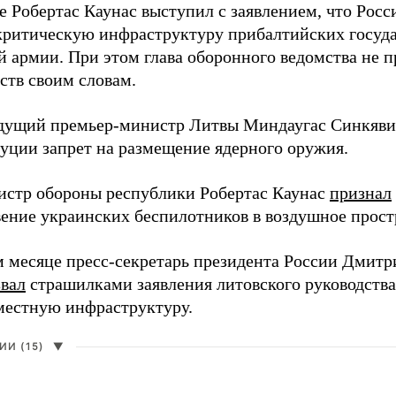
е Робертас Каунас выступил с заявлением, что Росс
 критическую инфраструктуру прибалтийских госуда
й армии. При этом глава оборонного ведомства не 
ств своим словам.
дущий премьер-министр Литвы Миндаугас Синкяв
туции запрет на размещение ядерного оружия.
истр обороны республики Робертас Каунас
признал
ение украинских беспилотников в воздушное прост
 месяце пресс-секретарь президента России Дмитр
звал
страшилками заявления литовского руководств
 местную инфраструктуру.
И (15)
▼