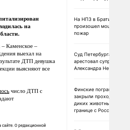
спитализирован
На НПЗ в Братиславе
ходилась на
произошел мощный
бласти.
пожар
 – Каменское –
ждения выехал на
Суд Петербурга заочно
езультате ДТП девушка
арестовал супругу
пекции выясняют все
Александра Невзорова
Финские пограничники
лось
число ДТП с
закрыли проходы для
радают
диких животных на
границе с Россией
 сайте. О редакционной