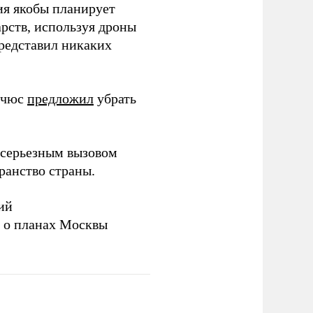
ия якобы планирует
рств, используя дроны
представил никаких
ичюс
предложил
убрать
серьезным вызовом
ранство страны.
ий
а о планах Москвы