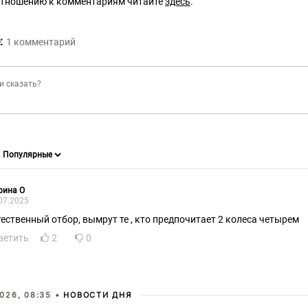
отношению к комментариям читайте
здесь
.
:
1
комментарий
рина О
07.2025
тественный отбор, вымрут те , кто предпочитает 2 колеса четырем
ветить
2
0
026, 08:35 •
НОВОСТИ ДНЯ