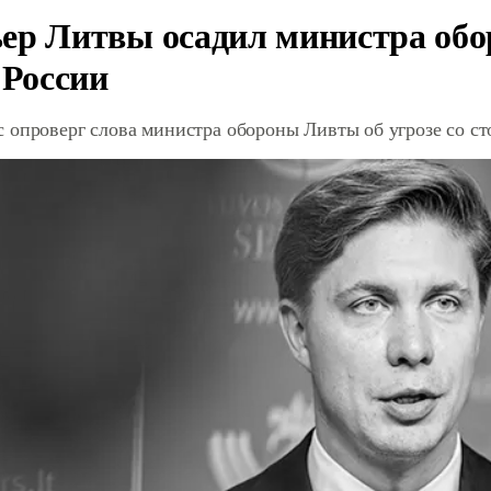
ер Литвы осадил министра обо
 России
 опроверг слова министра обороны Ливты об угрозе со с