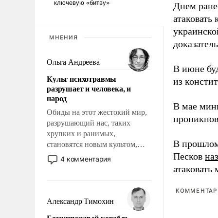
Днем ране
атаковать
украинско
МНЕНИЯ
доказатель
Ольга Андреева
В июне бу
Культ психотравмы
из консти
разрушает и человека, и
народ
В мае мин
Обиды на этот жестокий мир,
проникнов
разрушающий нас, таких
хрупких и ранимых,
В прошлом
становятся новым культом,
постепенно вытесняя и
Песков
на
4 комментария
отменяя традиционное
атаковать
требование к человеку – быть
мужественным и твердым под
КОММЕНТАРИ
ударами судьбы, брать на себя
Александр Тимохин
ответственность, помогать
Безэкипажный корабль –