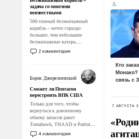
слабым, идти вперед и
задача со многими
адаптироваться.
неизвестными
500-тонный безэкипажный
корабль – нечто гораздо
большее, чем небольшие
безэкипажные катера,
применение которых уже
2 комментария
стало обыденностью. Задача по
созданию такого корабля очень
Кто зака
сложна и амбициозна. Однако
Монако?
и ее реализация радикально
Борис Джерелиевский
связь с 
поднимет наши боевые
Сможет ли Пентагон
возможности.
перестроить ВПК США
Только для того, чтобы
7 АВГУСТА 2
вернуться к довоенному
«Роди
объему запасов ракет
Tomahawk, THAAD и Patriot
агита
США потребуется более трех
4 комментария
лет. Даже небольшая война с