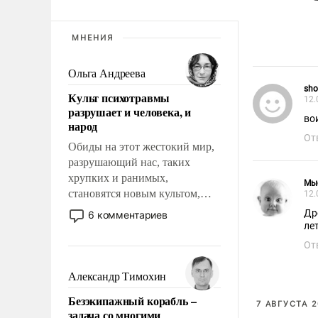
МНЕНИЯ
Ольга Андреева
sho
Культ психотравмы
12.
разрушает и человека, и
во
народ
От
Обиды на этот жестокий мир,
разрушающий нас, таких
хрупких и ранимых,
Мы
становятся новым культом,
12.
постепенно вытесняя и
Др
6 комментариев
отменяя традиционное
ле
требование к человеку – быть
От
мужественным и твердым под
ударами судьбы, брать на себя
Александр Тимохин
ответственность, помогать
Безэкипажный корабль –
слабым, идти вперед и
7 АВГУСТА 2
задача со многими