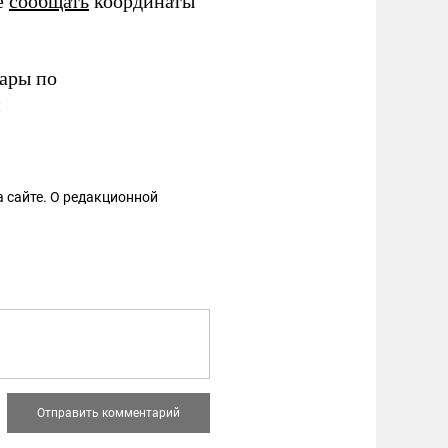
е
сообщать
координаты
ары по
и
 сайте. О редакционной