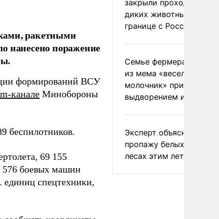
закрыли проходы для
диких животных на
границе с Россией
ками, ракетными
ло нанесено поражение
ны.
Семье фермера Уолкер
из мема «веселый
ации формирований ВСУ
молочник» пригрозили
am-канале
Минобороны
выдворением из Росси
9 беспилотников.
Эксперт объяснил
пропажу белых грибов 
лесах этим летом
ртолета, 69 155
1 576 боевых машин
. единиц спецтехники,