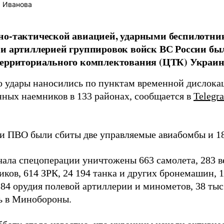
 Иванова
но-тактической авиацией, ударными беспилотни
и артиллерией группировок войск ВС России бы
территориального комплектования (ЦТК) Украи
о удары наносились по пунктам временной дислок
нных наемников в 133 районах, сообщается в
Telegr
и ПВО были сбиты две управляемые авиабомбы и 18
чала спецоперации уничтожены 663 самолета, 283 ве
иков, 614 ЗРК, 24 194 танка и других бронемашин, 
284 орудия полевой артиллерии и минометов, 38 тыс
ь в Минобороны.