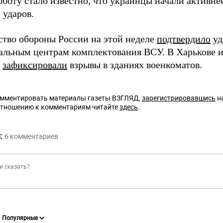
бботу стало известно, что украинцы начали активне
 ударов.
тво обороны России на этой неделе
подтвердило
уд
альным центрам комплектования ВСУ. В Харькове 
е
зафиксировали
взрывы в зданиях военкоматов.
омментировать материалы газеты ВЗГЛЯД,
зарегистрировавшись
на
отношению к комментариям читайте
здесь
.
:
6
комментариев