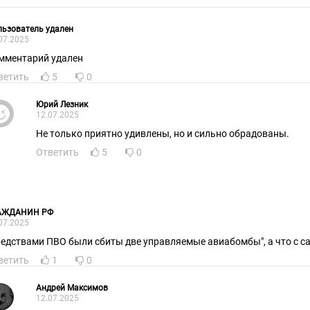
ьзователь удален
07.2025
мментарий удален
ветить
5
0
Юрий Лезник
12.07.2025
Не только приятно удивлены, но и сильно обрадованы.
Ответить
5
0
АЖДАНИН РФ
07.2025
редствами ПВО были сбиты две управляемые авиабомбы", а что с с
ветить
1
0
Андрей Максимов
12.07.2025