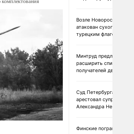
о комплектования
Возле Новороссийска
атакован сухогруз под
турецким флагом
Минтруд предложил
расширить список
получателей двух пенс
Суд Петербурга заочно
арестовал супругу
Александра Невзорова
Финские пограничники