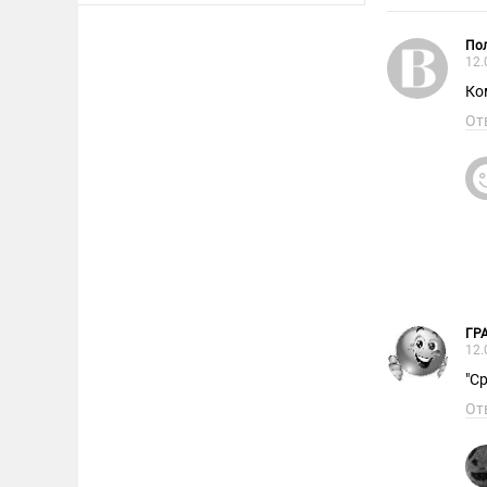
Пол
12.
Ко
От
ГР
12.
"С
От