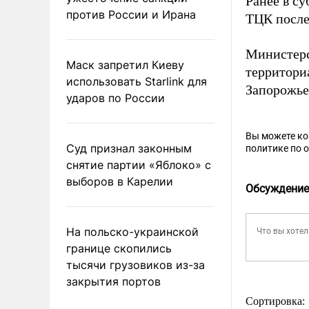
Ранее в су
против России и Ирана
ТЦК после
Министерс
Маск запретил Киеву
территори
использовать Starlink для
Запорожь
ударов по России
Вы можете к
Суд признал законным
политике по 
снятие партии «Яблоко» с
выборов в Карелии
Обсуждение
На польско-украинской
границе скопились
тысячи грузовиков из-за
закрытия портов
Сортировка: