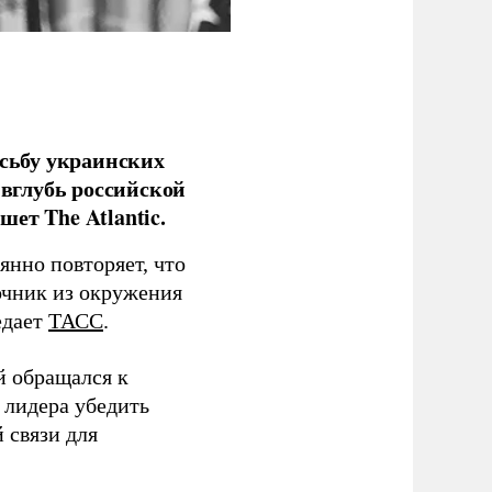
сьбу украинских
 вглубь российской
ет The Atlantic.
нно повторяет, что
чник из окружения
едает
ТАСС
.
й обращался к
 лидера убедить
 связи для