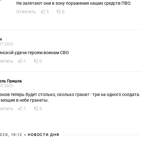
Не залетают они в зону поражения наших средств ПВО.
Ответить
3
0
v
07.2025
инской удачи героям воинам СВО
ветить
1
0
сль Пришла
07.2025
онов теперь будет столько, сколько гранат - три на одного солдата.
тающие в небе гранаты.
ветить
1
3
026, 19:12 •
НОВОСТИ ДНЯ