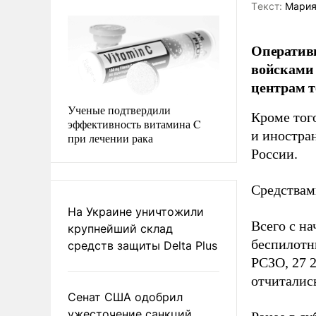
Tекст:
Мария
Оператив
войсками 
центрам 
Ученые подтвердили
Кроме тог
эффективность витамина C
и иностра
при лечении рака
России.
Средствам
На Украине уничтожили
Всего с на
крупнейший склад
беспилотн
средств защиты Delta Plus
РСЗО, 27 
отчиталис
Сенат США одобрил
ужесточение санкций