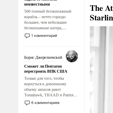
адаптироваться.
неизвестными
The At
500-тонный безэкипажный
Starli
корабль – нечто гораздо
большее, чем небольшие
безэкипажные катера,
применение которых уже
1 комментарий
стало обыденностью. Задача по
созданию такого корабля очень
сложна и амбициозна. Однако
и ее реализация радикально
Борис Джерелиевский
поднимет наши боевые
Сможет ли Пентагон
возможности.
перестроить ВПК США
Только для того, чтобы
вернуться к довоенному
объему запасов ракет
Tomahawk, THAAD и Patriot
США потребуется более трех
6 комментариев
лет. Даже небольшая война с
Ираном опустошила