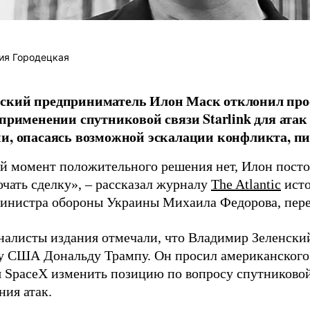
ия Городецкая
ский предприниматель Илон Маск отклонил про
 применении спутниковой связи Starlink для атак
и, опасаясь возможной эскалации конфликта, пиш
й момент положительного решения нет, Илон постоя
ючать сделку», – рассказал журналу
The Atlantic
исто
инистра обороны Украины Михаила Федорова, пер
налисты издания отмечали, что Владимир Зеленски
у США Дональду Трампу. Он просил американского
я SpaceX изменить позицию по вопросу спутниковой
ния атак.