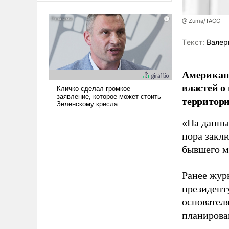
американские арсеналы.
Сложившаяся ситуация
@ Zuma/ТАСС
означает многолетний период
уязвимости США, например,
Tекст:
Валер
перед Китаем.
Американ
властей о
территори
«На данны
пора закл
бывшего м
Ранее жур
президент
основател
планирова