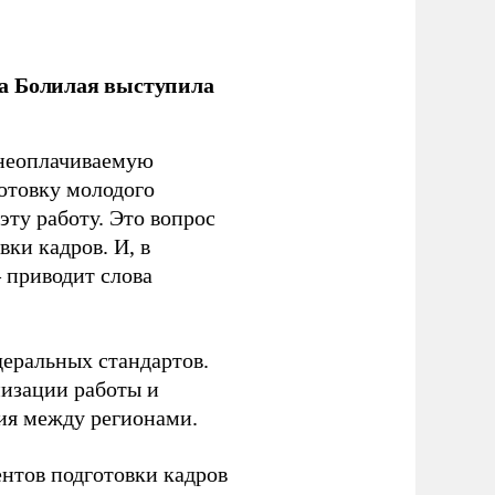
ла Болилая выступила
 неоплачиваемую
готовку молодого
ту работу. Это вопрос
ки кадров. И, в
– приводит слова
еральных стандартов.
низации работы и
ия между регионами.
ентов подготовки кадров