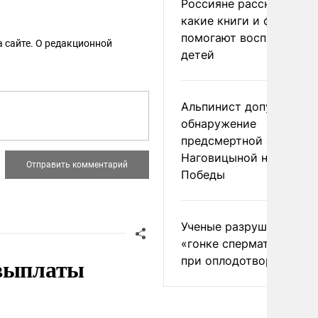
Россияне рассказали,
какие книги и фильмы
помогают воспитывать
 сайте. О редакционной
детей
Альпинист допустил
обнаружение
предсмертной записки
Наговицыной на пике
Победы
Ученые разрушили миф
«гонке сперматозоидов
 выплаты
при оплодотворении