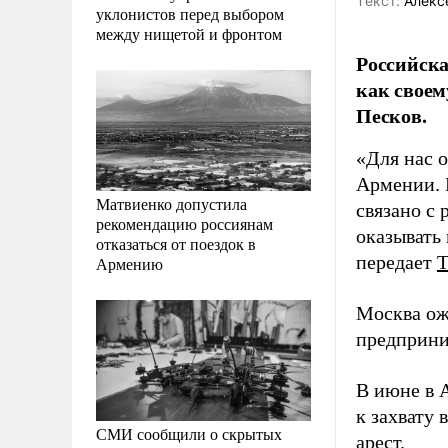
Tекст:
Алекс
уклонистов перед выбором
между нищетой и фронтом
Российска
как своем
Песков.
«Для нас 
Армении. 
Матвиенко допустила
связано с
рекомендацию россиянам
оказывать
отказаться от поездок в
передает
Армению
Москва ож
предприни
В июне в 
к захвату 
СМИ сообщили о скрытых
арест.