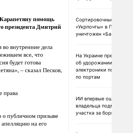
у Карапетяну помощь
Сортировочный пункт
го президента Дмитрий
«Укрпочты» в Павлогра
уничтожен «Бандероль
 во внутренние дела
еживаем все, что
На Украине предупреди
ия будет готова
об удорожании китайс
тяна», – сказал Песков,
электроники после уда
по портам
е права
ИИ впервые оштрафова
владельца подмосковн
участка за борщевик
 о публичном призыве
апелляцию на его