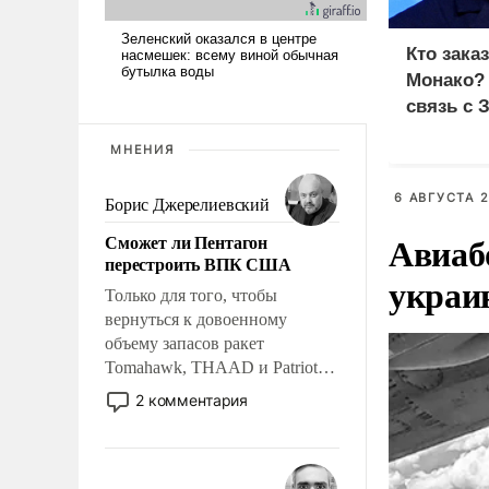
Кто зака
Монако?
связь с 
МНЕНИЯ
6 АВГУСТА 2
Борис Джерелиевский
Авиаб
Сможет ли Пентагон
перестроить ВПК США
украи
Только для того, чтобы
вернуться к довоенному
объему запасов ракет
Tomahawk, THAAD и Patriot
США потребуется более трех
2 комментария
лет. Даже небольшая война с
Ираном опустошила
американские арсеналы.
Сложившаяся ситуация