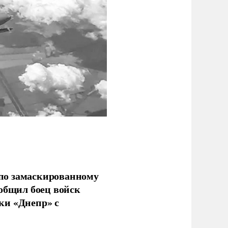
по замаскированному
ообщил боец войск
ки «Днепр» с