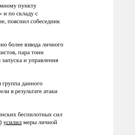
емному пункту
 и по складу с
не, пояснил собеседник
но более взвода личного
истов, пара тонн
я запуска и управления
 группа данного
ли в результате атаки
инских беспилотных сил
и)
усилил
меры личной