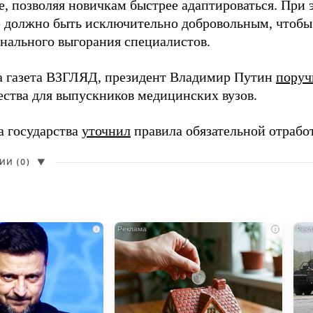
, позволяя новичкам быстрее адаптироваться. При 
 должно быть исключительно добровольным, чтобы 
нального выгорания специалистов.
а газета ВЗГЛЯД, президент Владимир Путин
поруч
ества для выпускников медицинских вузов.
а государства
уточнил
правила обязательной отрабо
И (0)
▼
i
i