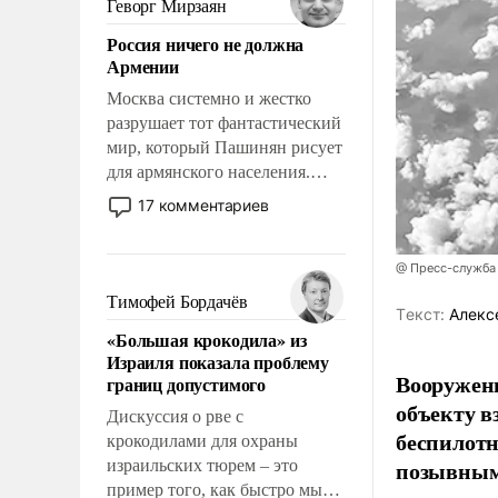
Геворг Мирзаян
означает многолетний период
Россия ничего не должна
уязвимости США, например,
Армении
перед Китаем.
Москва системно и жестко
разрушает тот фантастический
мир, который Пашинян рисует
для армянского населения.
Мир, где политические
17 комментариев
прожекты будут безусловно
оплачиваться за счет
российских
@ Пресс-служба
налогоплательщиков и где
Тимофей Бордачёв
Tекст:
Алекс
Еревану за свои поступки не
«Большая крокодила» из
нужно отвечать.
Израиля показала проблему
Вооружен
границ допустимого
объекту в
Дискуссия о рве с
беспилотн
крокодилами для охраны
позывным
израильских тюрем – это
пример того, как быстро мы