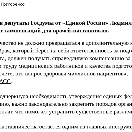
 Григоренко
в депутаты Госдумы от «Единой России» Людми
ие компенсаций для врачей-наставников.
чество не должно превращаться в дополнительную
Врач, который берет на себя ответственность за под
та, должен получать справедливую компенсацию за э
 труду медицинских работников и качества подготов
чете, это вопрос здоровья миллионов пациентов», 
АСС
.
одчеркнула необходимость утверждения единых фед
нию, важно законодательно закрепить порядок орга
ыплат, что поможет устранить существенные различ
наставничества остается одним из главных инструм