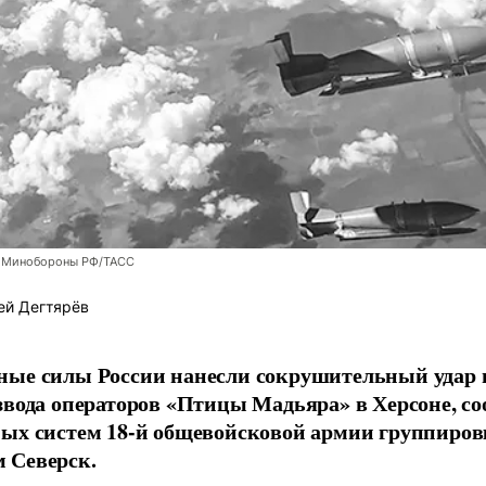
 Минобороны РФ/ТАСС
ей Дегтярёв
ные силы России нанесли сокрушительный удар 
звода операторов «Птицы Мадьяра» в Херсоне, с
ых систем 18-й общевойсковой армии группиров
 Северск.