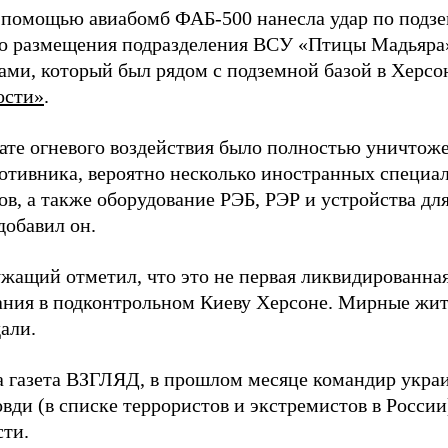
 помощью авиабомб ФАБ-500 нанесла удар по подз
о размещения подразделения ВСУ «Птицы Мадьяра»
ами, который был рядом с подземной базой в Херсо
ости»
.
тате огневого воздействия было полностью уничтоже
ротивника, вероятно несколько иностранных специал
в, а также оборудование РЭБ, РЭР и устройства дл
добавил он.
жащий отметил, что это не первая ликвидированная
ния в подконтрольном Киеву Херсоне. Мирные жите
али.
а газета ВЗГЛЯД, в прошлом месяце командир укра
вди (в списке террористов и экстремистов в Росси
сти.