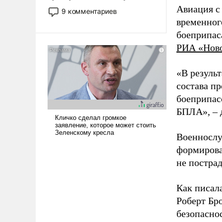
двигаемся по пути
Авиация с
9 комментариев
революционных изменений.
временног
То, что несколько лет назад
боеприпас
было образом для
РИА «Нов
псевдонаучной фантастики,
стало всерьез обсуждаемой
«В резуль
идеей.
состава п
боеприпасо
БПЛА», – 
Военнослу
формирова
не пострад
Как писал
Роберт Бро
безопасно