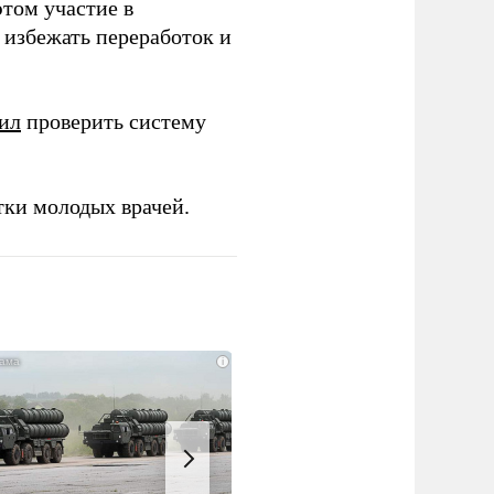
этом участие в
избежать переработок и
ил
проверить систему
тки молодых врачей.
i