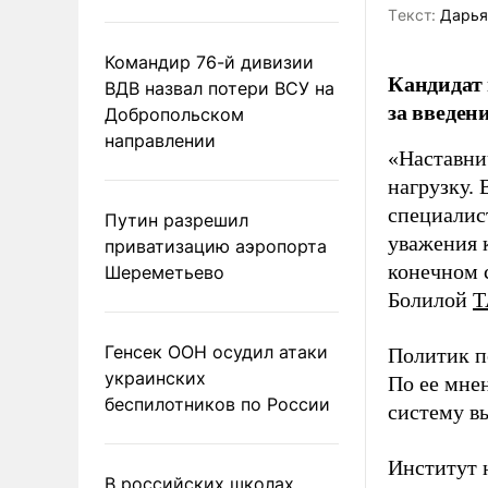
Tекст:
Дарья
Командир 76-й дивизии
Кандидат 
ВДВ назвал потери ВСУ на
за введен
Добропольском
направлении
«Наставни
нагрузку. 
специалис
Путин разрешил
уважения к
приватизацию аэропорта
конечном с
Шереметьево
Болилой
Т
Генсек ООН осудил атаки
Политик п
украинских
По ее мне
беспилотников по России
систему в
Институт 
В российских школах