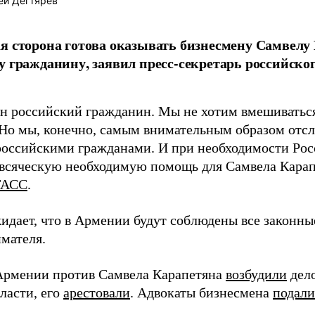
ей Дегтярев
я сторона готова оказывать бизнесмену Самвел
у гражданину, заявил пресс-секретарь российско
он российский гражданин. Мы не хотим вмешиваться
Но мы, конечно, самым внимательным образом отсл
 российскими гражданами. И при необходимости Росс
 всяческую необходимую помощь для Самвела Карапе
ТАСС
.
идает, что в Армении будут соблюдены все законны
мателя.
Армении против Самвела Карапетяна
возбудили
дело
власти, его
арестовали
. Адвокаты бизнесмена
подали