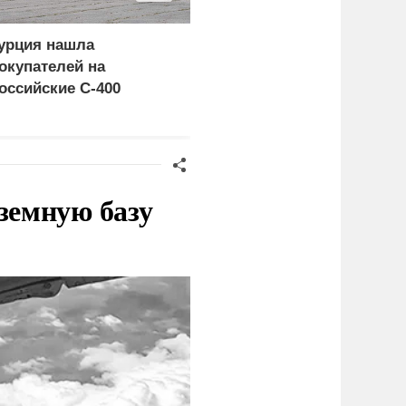
урция нашла
Пощечина всей системе
окупателей на
правосудия: что
оссийские C-400
натворил сын
украинского олигарха
земную базу