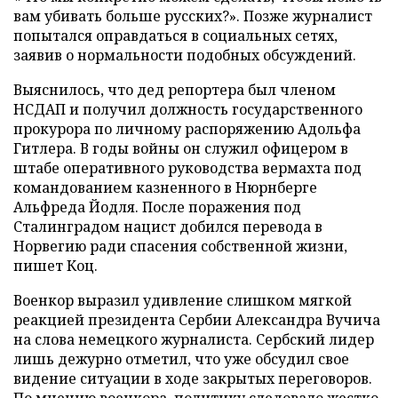
вам убивать больше русских?». Позже журналист
попытался оправдаться в социальных сетях,
заявив о нормальности подобных обсуждений.
Выяснилось, что дед репортера был членом
НСДАП и получил должность государственного
прокурора по личному распоряжению Адольфа
Гитлера. В годы войны он служил офицером в
штабе оперативного руководства вермахта под
командованием казненного в Нюрнберге
Альфреда Йодля. После поражения под
Сталинградом нацист добился перевода в
Норвегию ради спасения собственной жизни,
пишет Коц.
Военкор выразил удивление слишком мягкой
реакцией президента Сербии Александра Вучича
на слова немецкого журналиста. Сербский лидер
лишь дежурно отметил, что уже обсудил свое
видение ситуации в ходе закрытых переговоров.
По мнению военкора, политику следовало жестко