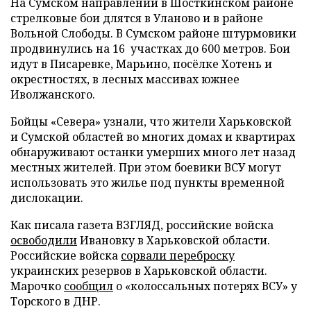
На Сумском направлении в Шосткинском районе
стрелковые бои длятся в Уланово и в районе
Вольной Слободы. В Сумском районе штурмовики
продвинулись на 16 участках до 600 метров. Бои
идут в Писаревке, Марьино, посёлке Хотень и
окрестностях, в лесных массивах южнее
Иволжанского.
Бойцы «Севера» узнали, что жители Харьковской
и Сумской областей во многих домах и квартирах
обнаруживают останки умерших много лет назад
местных жителей. При этом боевики ВСУ могут
использовать это жилье под пункты временной
дислокации.
Как писала газета ВЗГЛЯД, российские войска
освободили
Ивановку в Харьковской области.
Российские войска
сорвали переброску
украинских резервов в Харьковской области.
Марочко
сообщил
о «колоссальных потерях ВСУ» у
Торского в ДНР.