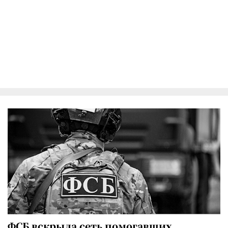
ФСБ вскрыла сеть помогавших