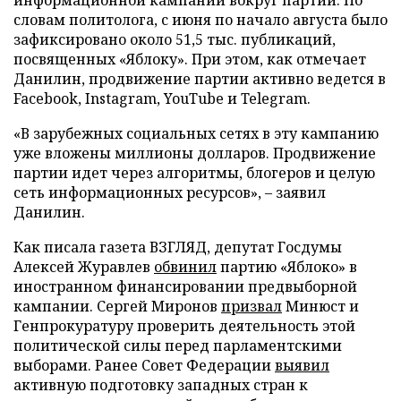
информационной кампании вокруг партии. По
словам политолога, с июня по начало августа было
зафиксировано около 51,5 тыс. публикаций,
посвященных «Яблоку». При этом, как отмечает
Данилин, продвижение партии активно ведется в
Facebook, Instagram, YouTube и Telegram.
«В зарубежных социальных сетях в эту кампанию
уже вложены миллионы долларов. Продвижение
партии идет через алгоритмы, блогеров и целую
сеть информационных ресурсов», – заявил
Данилин.
Как писала газета ВЗГЛЯД, депутат Госдумы
Алексей Журавлев
обвинил
партию «Яблоко» в
иностранном финансировании предвыборной
кампании. Сергей Миронов
призвал
Минюст и
Генпрокуратуру проверить деятельность этой
политической силы перед парламентскими
выборами. Ранее Совет Федерации
выявил
активную подготовку западных стран к