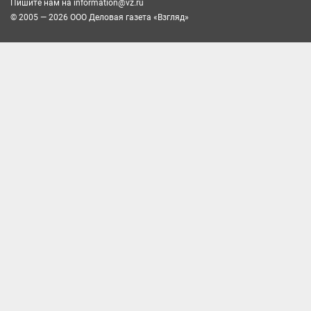
Пишите нам на
information@vz.ru
© 2005 — 2026 ООО Деловая газета «Взгляд»