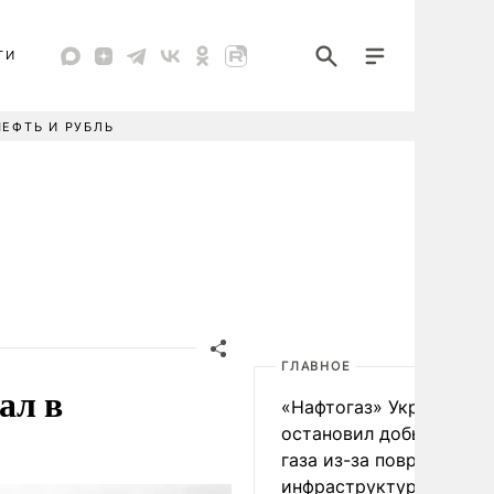
ТИ
НЕФТЬ И РУБЛЬ
ГЛАВНОЕ
ал в
«Нафтогаз» Украины
остановил добычу нефт
газа из-за повреждения
инфраструктуры