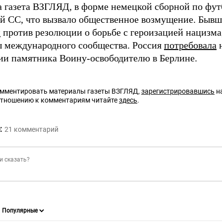
а газета ВЗГЛЯД, в форме немецкой сборной по фу
й СС, что вызвало общественное возмущение. Быв
и
против резолюции о борьбе с героизацией нацизма
ы международного сообщества. Россия
потребовала
н
ии памятника Воину-освободителю в Берлине.
омментировать материалы газеты ВЗГЛЯД,
зарегистрировавшись
на
отношению к комментариям читайте
здесь
.
:
21
комментарий