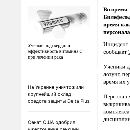
Во время 
Билефельд
время как
персонал
Инцидент 
Ученые подтвердили
эффективность витамина C
сообщает
при лечении рака
Ученики д
лозунг, п
время их у
На Украине уничтожили
крупнейший склад
Персонал 
средств защиты Delta Plus
выкрикива
комплекса
дисциплин
Сенат США одобрил
ужесточение санкций