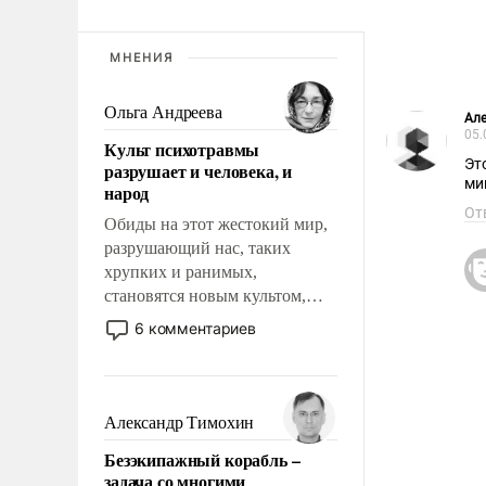
МНЕНИЯ
Ольга Андреева
Але
05.
Культ психотравмы
Эт
разрушает и человека, и
ми
народ
От
Обиды на этот жестокий мир,
разрушающий нас, таких
хрупких и ранимых,
становятся новым культом,
постепенно вытесняя и
6 комментариев
отменяя традиционное
требование к человеку – быть
мужественным и твердым под
ударами судьбы, брать на себя
Александр Тимохин
ответственность, помогать
Безэкипажный корабль –
слабым, идти вперед и
задача со многими