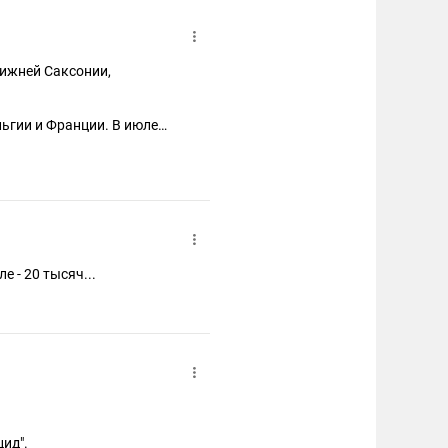
Нижней Саксонии,
льгии и Франции. В июле
есне 1942 года 18 тысяч из
век)". Т.е. выжил лишь
 - 20 тысяч...
цид".