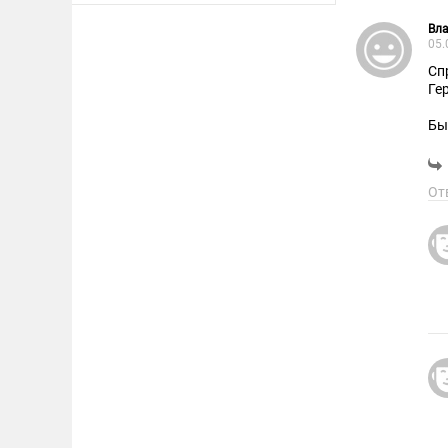
Вл
05.
Сп
Ге
Бы
19
ни
ка
От