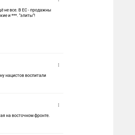
щё не все. В ЕС - продажны
е и ***. "элиты"!
ну нацистов воспитали
тая на восточном фронте.