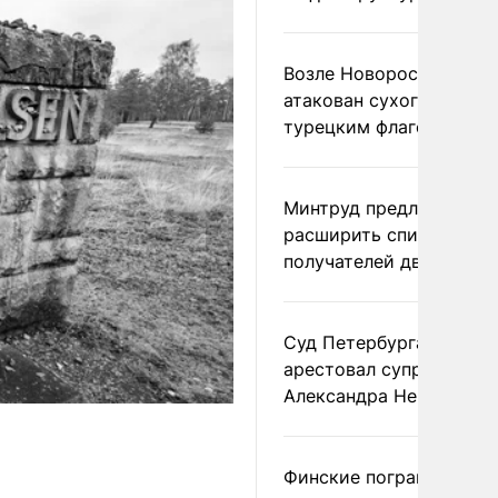
Возле Новороссийска
атакован сухогруз под
турецким флагом
Минтруд предложил
расширить список
получателей двух пенс
Суд Петербурга заочно
арестовал супругу
Александра Невзорова
Финские пограничники