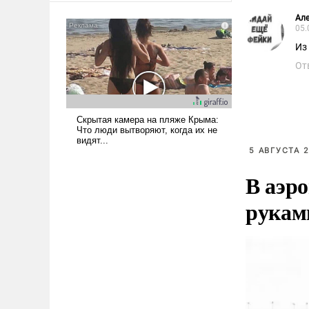
американские арсеналы.
Але
Сложившаяся ситуация
05.
означает многолетний период
Из
уязвимости США, например,
От
перед Китаем.
5 АВГУСТА 2
В аэр
рукам