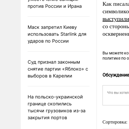
Как писал
против России и Ирана
символико
выступил
со сторон
Маск запретил Киеву
осквернен
использовать Starlink для
ударов по России
Вы можете к
политике по 
Суд признал законным
снятие партии «Яблоко» с
Обсуждение
выборов в Карелии
На польско-украинской
границе скопились
тысячи грузовиков из-за
закрытия портов
Сортировка: