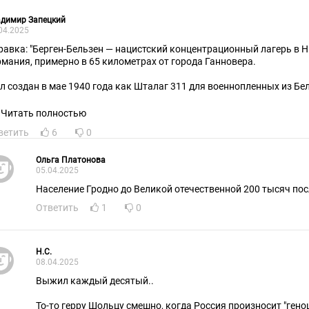
адимир Запецкий
04.2025
равка: "Берген-Бельзен — нацистский концентрационный лагерь в 
рмания, примерно в 65 километрах от города Ганновера.
л создан в мае 1940 года как Шталаг 311 для военнопленных из Бе
41 года сюда поступили около 20 тысяч военнопленных из СССР, к в
х скончались от голода, холода и болезней (выжило лишь 2097 чело
Читать полностью
ждый десятый.
ветить
6
0
Ольга Платонова
05.04.2025
Население Гродно до Великой отечественной 200 тысяч после
Ответить
1
0
H.C.
08.04.2025
Выжил каждый десятый..
То-то герру Шольцу смешно, когда Россия произносит "гено