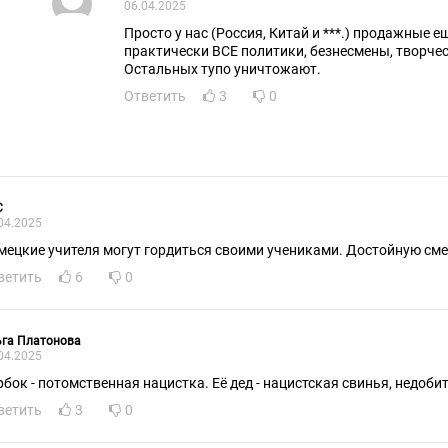
06.04.2025
Просто у нас (Россия, Китай и ***.) продажные е
практически ВСЕ политики, безнесмены, творчески
Остальных тупо уничтожают.
Ответить
3
0
С
04.2025
мецкие учителя могут гордиться своими учениками. Достойную сме
ветить
6
0
ьга Платонова
04.2025
рбок - потомственная нацистка. Её дед - нацистская свинья, недоби
ветить
3
0