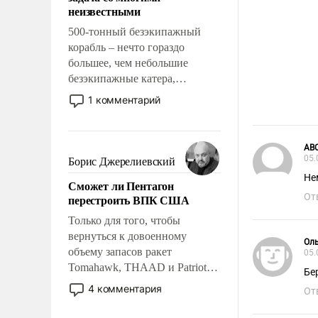
адаптироваться.
неизвестными
500-тонный безэкипажный
корабль – нечто гораздо
большее, чем небольшие
безэкипажные катера,
применение которых уже
1 комментарий
стало обыденностью. Задача по
созданию такого корабля очень
сложна и амбициозна. Однако
АВ
и ее реализация радикально
05.
Борис Джерелиевский
поднимет наши боевые
Не
Сможет ли Пентагон
возможности.
От
перестроить ВПК США
Только для того, чтобы
вернуться к довоенному
Ол
объему запасов ракет
05.
Tomahawk, THAAD и Patriot
Бе
США потребуется более трех
4 комментария
От
лет. Даже небольшая война с
Ираном опустошила