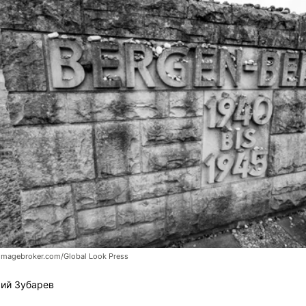
imagebroker.com/Global Look Press
ий Зубарев