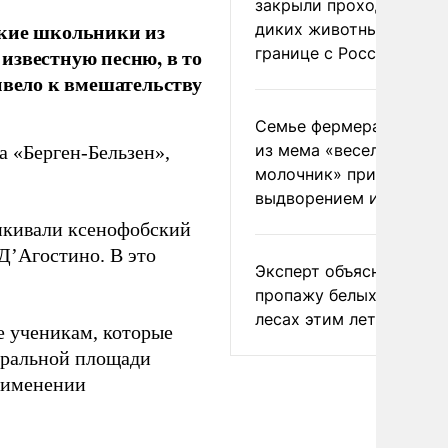
закрыли проходы для
цкие школьники из
диких животных на
границе с Россией
известную песню, в то
ивело к вмешательству
Семье фермера Уолкер
из мема «веселый
 «Берген-Бельзен»,
молочник» пригрозили
выдворением из Росси
рикивали ксенофобский
Д’Агостино. В это
Эксперт объяснил
пропажу белых грибов 
лесах этим летом
е ученикам, которые
тральной площади
применении