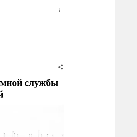
емной службы
й