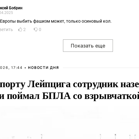
ксей Бобрин
04.2025
 Европы выбить фашизм может, только осиновый кол.
ветить
2
0
026, 17:44 •
НОВОСТИ ДНЯ
опорту Лейпцига сотрудник наз
и поймал БПЛА со взрывчатко