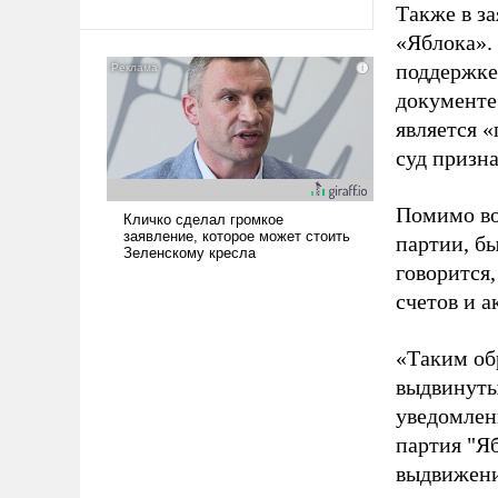
Также в з
Ираном опустошила
«Яблока».
американские арсеналы.
поддержке
Сложившаяся ситуация
означает многолетний период
документе
уязвимости США, например,
является 
перед Китаем.
суд призн
Помимо во
партии, б
говорится,
счетов и 
«Таким об
выдвинуты
уведомлени
партия "Я
выдвижения