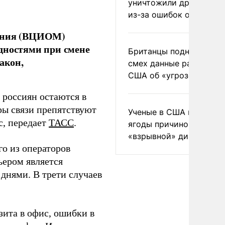
уничтожили друг друга
из-за ошибок оператор
нения (ВЦИОМ)
дностями при смене
Британцы подняли на
акон,
смех данные разведки
США об «угрозе России
% россиян остаются в
ры связи препятствуют
Ученые в США назвали 
с, передает
ТАСС
.
ягоды причиной
«взрывной» диареи
го из операторов
ьером является
 днями. В трети случаев
ита в офис, ошибки в