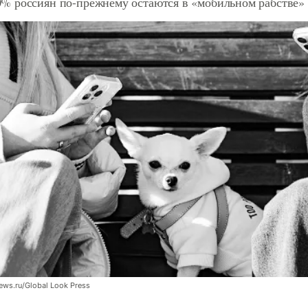
 россиян по-прежнему остаются в «мобильном рабстве»
news.ru/Global Look Press