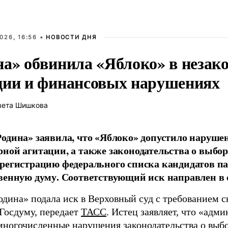
026, 16:56 •
НОВОСТИ ДНЯ
на» обвинила «Яблоко» в незак
ции и финансовых нарушениях
вета Шишкова
одина» заявила, что «Яблоко» допустило наруше
ной агитации, а также законодательства о выбор
регистрацию федерального списка кандидатов па
венную думу. Соответствующий иск направлен в с
одина» подала иск в Верховный суд с требованием с
 Госдуму, передает
ТАСС
. Истец заявляет, что «адм
многочисленные нарушения законодательства о выбор