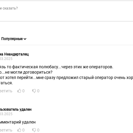
ма Неандерталец
03.2025
язь то фактическая полюбасу...через этих же операторов.
о...не могли договориться?
вот хотел перейти...мне сразу предложил старый оператор очень х
таться.
ветить
0
0
ьзователь удален
03.2025
мментарий удален
ветить
0
0