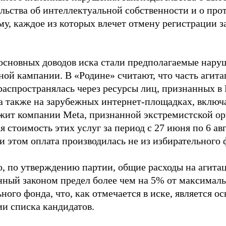
ельства об интеллектуальной собственности и о про
му, каждое из которых влечет отмену регистрации 
основных доводов иска стали предполагаемые нару
ной кампании. В «Родине» считают, что часть агит
распространялась через ресурсы лиц, признанных 
 а также на зарубежных интернет-площадках, включа
жит компании Meta, признанной экстремистской ор
 стоимость этих услуг за период с 27 июня по 6 ав
и этом оплата производилась не из избирательного 
о, по утверждению партии, общие расходы на агит
нный законом предел более чем на 5% от максималь
ного фонда, что, как отмечается в иске, является 
ии списка кандидатов.