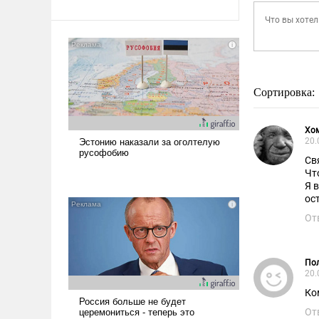
Сортировка:
Хо
20.
Св
Чт
Я 
ос
От
Пол
20.
Ко
От