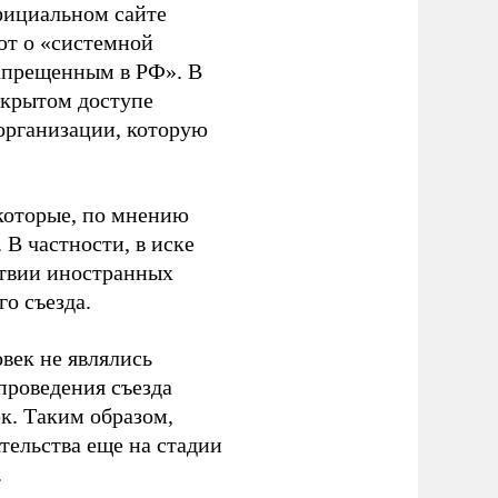
фициальном сайте
ют о «системной
апрещенным в РФ». В
ткрытом доступе
организации, которую
которые, по мнению
В частности, в иске
тствии иностранных
о съезда.
век не являлись
проведения съезда
ек. Таким образом,
тельства еще на стадии
.