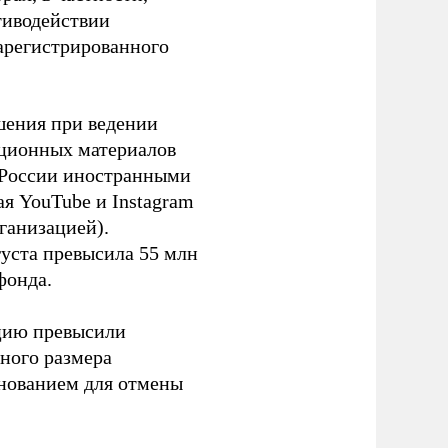
тиводействии
зарегистрированного
шения при ведении
ационных материалов
в России иностранными
я YouTube и Instagram
ганизацией).
густа превысила 55 млн
фонда.
ацию превысили
ного размера
основанием для отмены