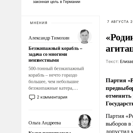
7 АВГУСТА 2
МНЕНИЯ
«Роди
Александр Тимохин
агита
Безэкипажный корабль –
задача со многими
неизвестными
Tекст:
Елиза
500-тонный безэкипажный
корабль – нечто гораздо
Партия «Р
большее, чем небольшие
предвыбор
безэкипажные катера,
отменить 
применение которых уже
2 комментария
стало обыденностью. Задача по
Государст
созданию такого корабля очень
сложна и амбициозна. Однако
Партия «Р
и ее реализация радикально
Ольга Андреева
выборов в
поднимет наши боевые
допустил 
Культ психотравмы