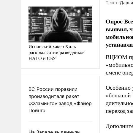
Tекст:
Дарья
Опрос Вс
выявил, ч
мобильног
устанавли
Испанский хакер Хиль
раскрыл сотни разведчиков
ВЦИОМ п
НАТО и СБУ
«мобильном
смене опер
Особенно 
ВС России поразили
«большой 
производителя ракет
длительнос
«Фламинго» завод «Файер
Пойнт»
переход з
Дополните
На Западе выдвинули