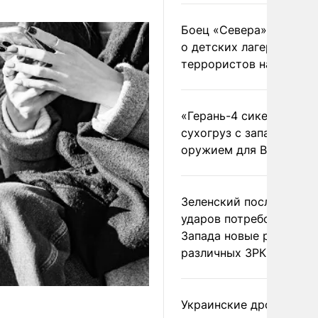
Боец «Севера» рассказ
о детских лагерях
террористов на Украин
«Герань-4 сикер» пора
сухогруз с западным
оружием для ВСУ
Зеленский после ночны
ударов потребовал у
Запада новые ракеты д
различных ЗРК
Украинские дроны