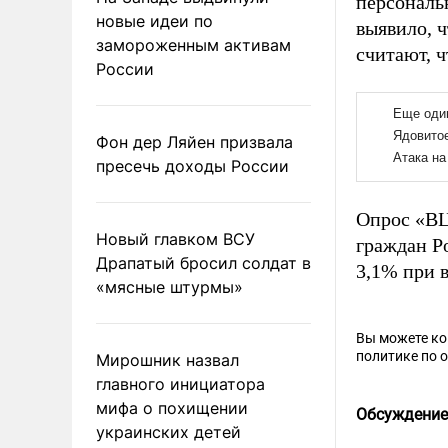
персональ
новые идеи по
выявило, 
замороженным активам
считают, ч
России
Фон дер Ляйен призвала
пресечь доходы России
Опрос «ВЦ
Новый главком ВСУ
граждан Ро
Драпатый бросил солдат в
3,1% при 
«мясные штурмы»
Вы можете к
политике по 
Мирошник назвал
главного инициатора
мифа о похищении
Обсуждение
украинских детей