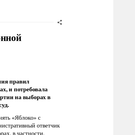
онной
ния правил
ах, и потребовала
ртии на выборах в
уд.
нять «Яблоко» с
инистративный ответчик
ах, в частности,