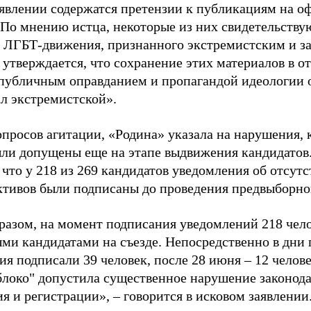
аявлении содержатся претензии к публикациям на о
 По мнению истца, некоторые из них свидетельству
 ЛГБТ-движения, признанного экстремистским и з
 утверждается, что сохранение этих материалов в о
«публичным оправданием и пропагандой идеологии 
ал экстремистской».
просов агитации, «Родина» указала на нарушения, 
ыли допущены еще на этапе выдвижения кандидатов. 
 что у 218 из 269 кандидатов уведомления об отсу
активов были подписаны до проведения предвыборног
разом, на момент подписания уведомлений 218 чело
ми кандидатами на съезде. Непосредственно в дни 
я подписали 39 человек, после 28 июня – 12 челов
блоко" допустила существенное нарушение законода
 и регистрации», – говорится в исковом заявлении