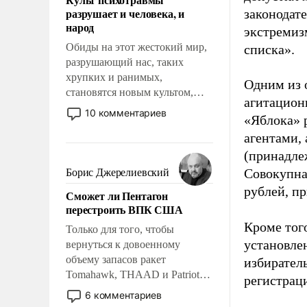
возможности.
разрушает и человека, и
законодат
народ
экстремиз
Обиды на этот жестокий мир,
списка».
разрушающий нас, таких
хрупких и ранимых,
Одним из 
становятся новым культом,
агитацион
постепенно вытесняя и
10 комментариев
«Яблока» 
отменяя традиционное
агентами,
требование к человеку – быть
мужественным и твердым под
(принадле
ударами судьбы, брать на себя
Совокупная
Борис Джерелиевский
ответственность, помогать
рублей, пр
Сможет ли Пентагон
слабым, идти вперед и
перестроить ВПК США
адаптироваться.
Кроме тог
Только для того, чтобы
установле
вернуться к довоенному
объему запасов ракет
избиратель
Tomahawk, THAAD и Patriot
регистрац
США потребуется более трех
6 комментариев
лет. Даже небольшая война с