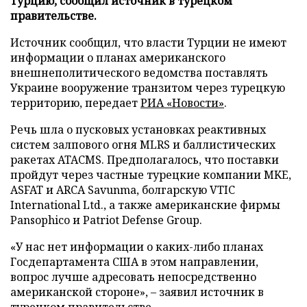
Турцию, сообщил источник в турецком
правительстве.
Источник сообщил, что власти Турции не имеют
информации о планах американского
внешнеполитического ведомства поставлять
Украине вооружение транзитом через турецкую
территорию, передает
РИА «Новости»
.
Речь шла о пусковых установках реактивных
систем залпового огня MLRS и баллистических
ракетах ATACMS. Предполагалось, что поставки
пройдут через частные турецкие компании MKE,
ASFAT и ARCA Savunma, болгарскую VTIC
International Ltd., а также американские фирмы
Pansophico и Patriot Defense Group.
«У нас нет информации о каких-либо планах
Госдепартамента США в этом направлении,
вопрос лучше адресовать непосредственно
американской стороне», – заявил источник в
турецком правительстве.