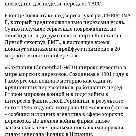
последние две недели, передает
ТАСС
.
В конце июля атаке подвергся сухогруз CHRISTINA
B, который предположительно перевозил уголь.
Судно получило серьезные повреждения, но
смогло дойти до румынского порта Констанца.
Другой сухогруз, EMIL, в настоящее время
покинут экипажем и дрейфует примерно в 20
морских милях от побережья.
«Компания Blumenthal GMBH широко известна в
мире морских перевозок. Созданная в 1901 году в
Гамбурге она вошла в историю как один из
крупнейших перевозчиков, работавших перед
Второй мировой войной и в годы войны в
интересах фашистской Германии, в результате
чего к 1945 году она потеряла 100% своего флота»,
– сообщил источник агентства в сфере морских
перевозок. До начала войны фирма также
занималась нелегальными поставками оружия
силам генерала Франко в Испании.