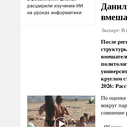
Данил
расширили изучение ИИ
на уроках информатики
вмеша
Эксперт: В
После рег
структуры
вмешатель
политолог
универси
круглом с
2026: Рас
По оценке
вокруг па
сомнение 