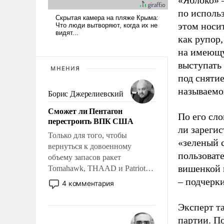
«Яблоко» 
по исполь
этом носи
как рупор
на имеющу
выступать
МНЕНИЯ
под снятие
называемо
Борис Джерелиевский
Сможет ли Пентагон
По его сло
перестроить ВПК США
ли зареги
Только для того, чтобы
«зеленый 
вернуться к довоенному
пользовате
объему запасов ракет
вишенкой 
Tomahawk, THAAD и Patriot
США потребуется более трех
– подчерк
4 комментария
лет. Даже небольшая война с
Ираном опустошила
Эксперт т
американские арсеналы.
партии. П
Сложившаяся ситуация