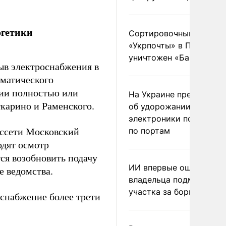
ргетики
Сортировочный пункт
«Укрпочты» в Павлогра
уничтожен «Бандероль
ыв электроснабжения в
оматического
рии полностью или
На Украине предупреди
ткарино и Раменского.
об удорожании китайс
электроники после уда
по портам
оссети Московский
одят осмотр
ся возобновить подачу
ИИ впервые оштрафова
е ведомства.
владельца подмосковн
участка за борщевик
снабжение более трети