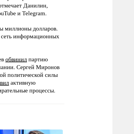
 отмечает Данилин,
ouTube и Telegram.
ны миллионы долларов.
ю сеть информационных
ев
обвинил
партию
пании. Сергей Миронов
той политической силы
вил
активную
ирательные процессы.