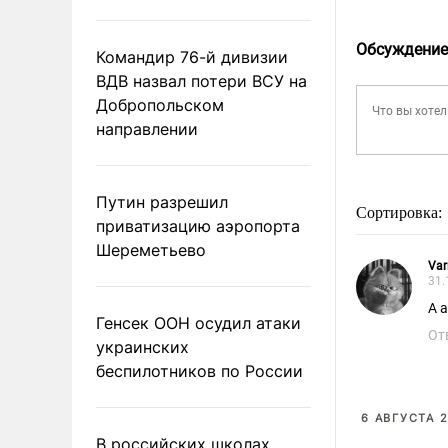
Обсуждение
Командир 76-й дивизии
ВДВ назвал потери ВСУ на
Добропольском
направлении
Путин разрешил
Сортировка:
приватизацию аэропорта
Шереметьево
Var
31.
А 
Генсек ООН осудил атаки
От
украинских
беспилотников по России
6 АВГУСТА 2
В российских школах