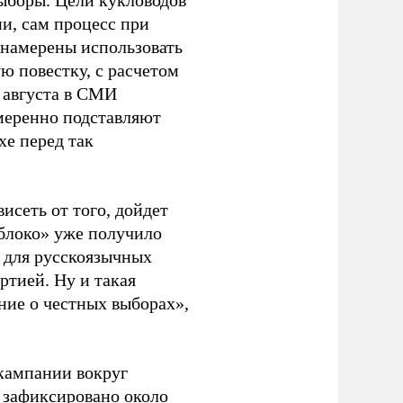
ыборы. Цели кукловодов
и, сам процесс при
 намерены использовать
ю повестку, с расчетом
 августа в СМИ
амеренно подставляют
хе перед так
висеть от того, дойдет
блоко» уже получило
а для русскоязычных
ртией. Ну и такая
ние о честных выборах»,
кампании вокруг
о зафиксировано около