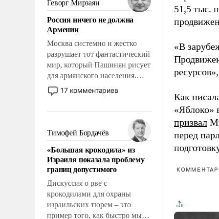
Геворг Мирзаян
51,5 тыс.
означает многолетний период
Россия ничего не должна
продвижени
уязвимости США, например,
Армении
перед Китаем.
Москва системно и жестко
«В зарубе
разрушает тот фантастический
Продвижен
мир, который Пашинян рисует
ресурсов»,
для армянского населения.
Мир, где политические
17 комментариев
Как писал
прожекты будут безусловно
оплачиваться за счет
«Яблоко» 
российских
призвал
Ми
налогоплательщиков и где
Тимофей Бордачёв
перед пар
Еревану за свои поступки не
подготовк
«Большая крокодила» из
нужно отвечать.
Израиля показала проблему
границ допустимого
КОММЕНТАРИ
Дискуссия о рве с
крокодилами для охраны
израильских тюрем – это
пример того, как быстро мы