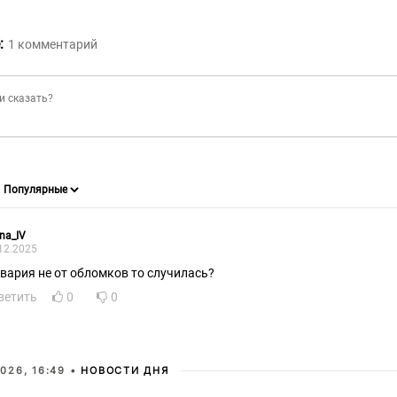
:
1
комментарий
na_IV
12.2025
авария не от обломков то случилась?
ветить
0
0
026, 16:49 •
НОВОСТИ ДНЯ