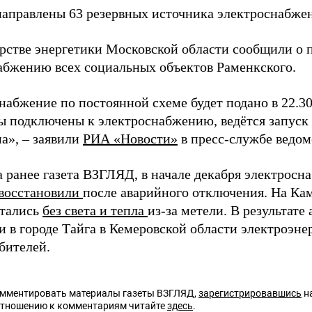
направлены 63 резервных источника электроснабжен
рстве энергетики Московской области сообщили о 
абжению всех социальных объектов Раменкского.
набжение по постоянной схеме будет подано в 22.30
ы подключены к электроснабжению, ведётся запуск 
а», – заявили
РИА «Новости»
в пресс-службе ведом
а ранее газета ВЗГЛЯД, в начале декабря электросн
восстановили
после аварийного отключения. На Кам
стались
без света и тепла
из-за метели. В результат
и в городе Тайга в Кемеровской области электроэн
бителей.
омментировать материалы газеты ВЗГЛЯД,
зарегистрировавшись
на
отношению к комментариям читайте
здесь
.