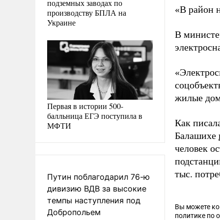
подземных заводах по
«В район 
производству БПЛА на
Украине
В министе
электросн
«Электрос
соцобъект
жилые дом
Первая в истории 500-
балльница ЕГЭ поступила в
Как писал
МФТИ
Балашихе
человек о
подстанци
тыс. потре
Путин поблагодарил 76-ю
дивизию ВДВ за высокие
темпы наступления под
Вы можете к
Добропольем
политике по 