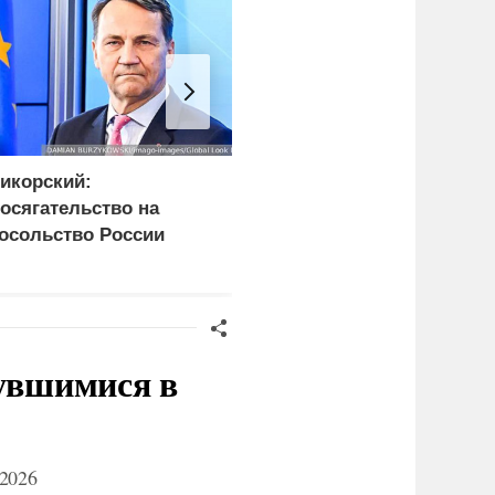
икорский:
В США заявили о
осягательство на
невиданной силе ударо
осольство России
армии России
розит разрывом
ипотношений
нувшимися в
2026