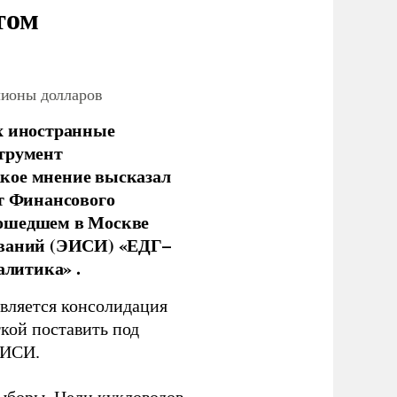
том
лионы долларов
х иностранные
струмент
кое мнение высказал
нт Финансового
рошедшем в Москве
ований (ЭИСИ) «ЕДГ–
алитика» .
является консолидация
кой поставить под
ЭИСИ.