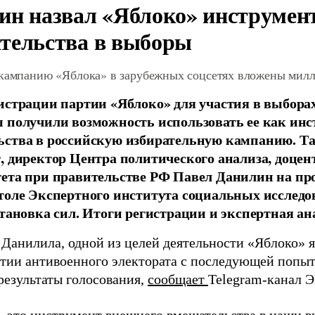
ин назвал «Яблоко» инструмен
тельства в выборы
 кампанию «Яблока» в зарубежных соцсетях вложены мил
истрации партии «Яблоко» для участия в выбора
 получили возможность использовать ее как ин
ства в российскую избирательную кампанию. Та
, директор Центра политического анализа, доце
тета при правительстве РФ Павел Данилин на п
толе Экспертного института социальных исслед
становка сил. Итоги регистрации и экспертная ан
 Данилила, одной из целей деятельности «Яблоко» 
ртии антивоенного электората с последующей попыт
результаты голосования,
сообщает
Telegram-канал 