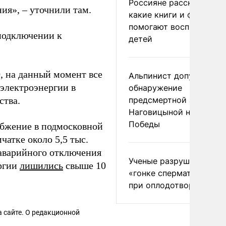
Россияне рассказали,
ия», – уточнили там.
какие книги и фильмы
помогают воспитывать
подключении к
детей
, на данный момент все
Альпинист допустил
электроэнергии в
обнаружение
ства.
предсмертной записки
Наговицыной на пике
Победы
абжение в подмосковной
чатке около 5,5 тыс.
е аварийного отключения
Ученые разрушили миф
ергии
лишились
свыше 10
«гонке сперматозоидов
при оплодотворении
 сайте. О редакционной