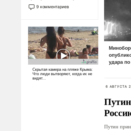
двигаемся по пути
9 комментариев
революционных изменений.
То, что несколько лет назад
было образом для
псевдонаучной фантастики,
стало всерьез обсуждаемой
идеей.
Минобо
опублик
удара по
логистич
ВСУ под
6 АВГУСТА 2
Путин
Росси
Путин прин