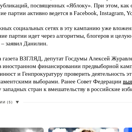
 публикаций, посвященных «Яблоку». При этом, как
е партии активно ведется в Facebook, Instagram, Y
жных социальных сетях в эту кампанию уже вложе
ие партии идет через алгоритмы, блогеров и целу
 – заявил Данилин.
а газета ВЗГЛЯД, депутат Госдумы Алексей Журавл
в иностранном финансировании предвыборной кам
нюст и Генпрокуратуру проверить деятельность э
ламентскими выборами. Ранее Совет Федерации
выя
у западных стран к вмешательству в российские изб
И (5)
▼