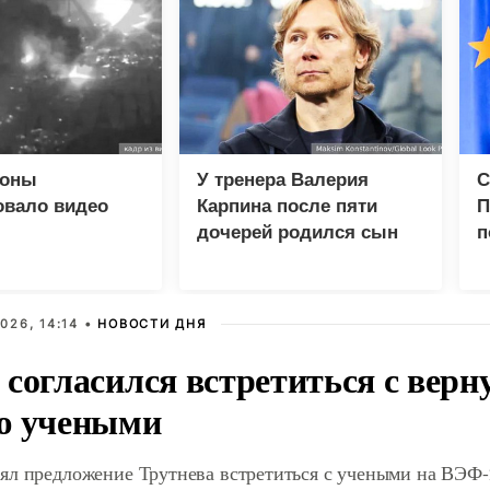
роны
У тренера Валерия
С
овало видео
Карпина после пяти
П
дочерей родился сын
п
ескому центру
г
 Киевом
д
026, 14:14 •
НОВОСТИ ДНЯ
 согласился встретиться с вер
ю учеными
ял предложение Трутнева встретиться с учеными на ВЭФ-