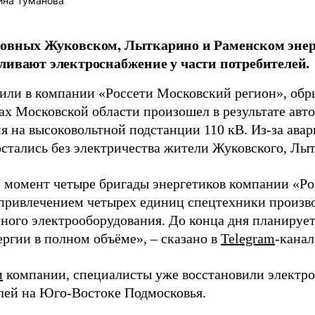
ина Туманова
ковных Жуковском, Лыткарино и Раменском эне
ливают электроснабжение у части потребителей.
или в компании «Россети Московский регион», обр
дах Московской области произошел в результате авт
я на высоковольтной подстанции 110 кВ. Из-за ава
остались без электричества жители Жуковского, Лы
 момент четыре бригады энергетиков компании «Р
 привлечением четырех единиц спецтехники произв
ного электрооборудования. До конца дня планирует
ергии в полном объёме», – сказано в
Telegram
-канал
м
компании, специалисты уже восстановили электро
лей на Юго-Востоке Подмосковья.