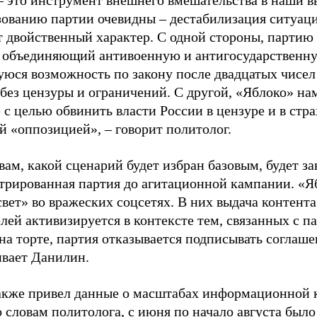
– это инструмент внешнего вмешательства в наши в
зованию партии очевидны – дестабилизация ситуаци
т двойственный характер. С одной стороны, партию
, объединяющий антивоенную и антигосударственну
юся возможность по закону после двадцатых чисел
 без цензуры и ограничений. С другой, «Яблоко» н
 с целью обвинить власти России в цензуре и в стра
й «оппозицией», – говорит политолог.
вам, какой сценарий будет избран базовым, будет за
стрированная партия до агитационной кампании. «Я
свет» во вражеских соцсетях. В них выдача контент
лей активизируется в контексте тем, связанных с па
на торте, партия отказывается подписывать соглаше
ивает Данилин.
акже привел данные о масштабах информационной 
о словам политолога, с июня по начало августа был