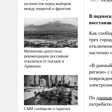
Tекст:
Катер
уклонистов перед выбором
между нищетой и фронтом
В подмос
восстанав
Как сообщ
трех горо
отключени
Матвиенко допустила
частично 
рекомендацию россиянам
отказаться от поездок в
«В данный
Армению
регион» с
поврежден
электроэн
По
данны
потребите
СМИ сообщили о скрытых