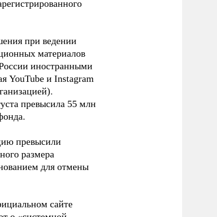
зарегистрированного
шения при ведении
ационных материалов
в России иностранными
я YouTube и Instagram
ганизацией).
густа превысила 55 млн
фонда.
ацию превысили
ного размера
основанием для отмены
фициальном сайте
ют о «системной