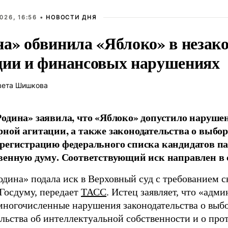
026, 16:56 •
НОВОСТИ ДНЯ
на» обвинила «Яблоко» в незак
ции и финансовых нарушениях
вета Шишкова
одина» заявила, что «Яблоко» допустило наруше
ной агитации, а также законодательства о выбор
регистрацию федерального списка кандидатов па
венную думу. Соответствующий иск направлен в с
одина» подала иск в Верховный суд с требованием с
 Госдуму, передает
ТАСС
. Истец заявляет, что «адм
многочисленные нарушения законодательства о выбор
ельства об интеллектуальной собственности и о про