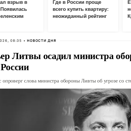
зал взрыв в
Где в России проще
Е
 Появилась
всего купить квартиру:
н
Зеленским
неожиданный рейтинг
К
с
р
026, 08:35 •
НОВОСТИ ДНЯ
ер Литвы осадил министра обо
 России
 опроверг слова министра обороны Ливты об угрозе со с