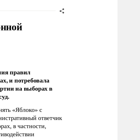
онной
ния правил
ах, и потребовала
ртии на выборах в
уд.
нять «Яблоко» с
инистративный ответчик
ах, в частности,
тиводействии