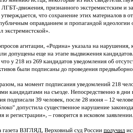
 ЛГБТ-движения, признанного экстремистским и з
 утверждается, что сохранение этих материалов в о
«публичным оправданием и пропагандой идеологии 
ал экстремистской».
просов агитации, «Родина» указала на нарушения, 
ыли допущены еще на этапе выдвижения кандидатов. 
 что у 218 из 269 кандидатов уведомления об отсу
активов были подписаны до проведения предвыборног
разом, на момент подписания уведомлений 218 чело
ми кандидатами на съезде. Непосредственно в дни 
я подписали 39 человек, после 28 июня – 12 челов
блоко" допустила существенное нарушение законода
 и регистрации», – говорится в исковом заявлении
а газета ВЗГЛЯД, Верховный суд России
получил
ис