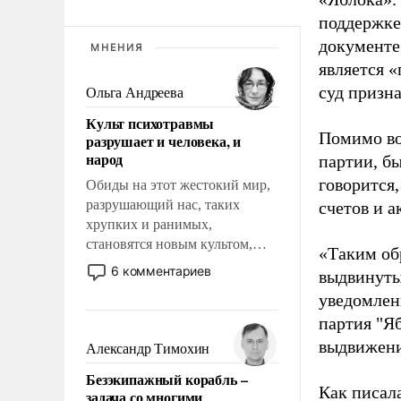
поддержке
документе
МНЕНИЯ
является 
суд призн
Ольга Андреева
Культ психотравмы
Помимо во
разрушает и человека, и
народ
партии, б
говорится,
Обиды на этот жестокий мир,
разрушающий нас, таких
счетов и 
хрупких и ранимых,
становятся новым культом,
«Таким об
постепенно вытесняя и
6 комментариев
выдвинуты
отменяя традиционное
уведомлени
требование к человеку – быть
партия "Я
мужественным и твердым под
ударами судьбы, брать на себя
выдвижения
Александр Тимохин
ответственность, помогать
Безэкипажный корабль –
слабым, идти вперед и
Как писал
задача со многими