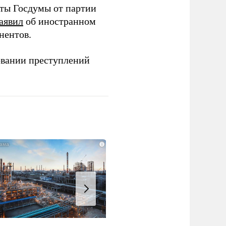
аты Госдумы от партии
аявил
об иностранном
нентов.
овании преступлений
i