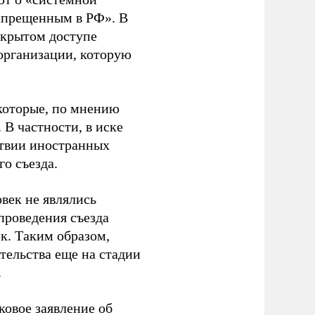
апрещенным в РФ». В
ткрытом доступе
организации, которую
которые, по мнению
В частности, в иске
тствии иностранных
о съезда.
век не являлись
проведения съезда
ек. Таким образом,
тельства еще на стадии
.
ковое заявление об