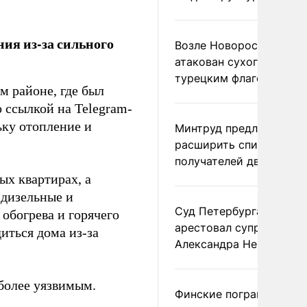
ия из-за сильного
Возле Новороссийска
атакован сухогруз под
турецким флагом
м районе, где был
 ссылкой на Telegram-
ьку отопление и
Минтруд предложил
расширить список
получателей двух пенс
ых квартирах, а
 дизельные и
Суд Петербурга заочно
обогрева и горячего
арестовал супругу
иться дома из-за
Александра Невзорова
иболее уязвимым.
Финские пограничники