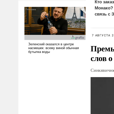
Кто зака
американские арсеналы.
Монако?
Сложившаяся ситуация
связь с 
означает многолетний период
уязвимости США, например,
перед Китаем.
7 АВГУСТА 2
Премь
слов о
Синкявичюс