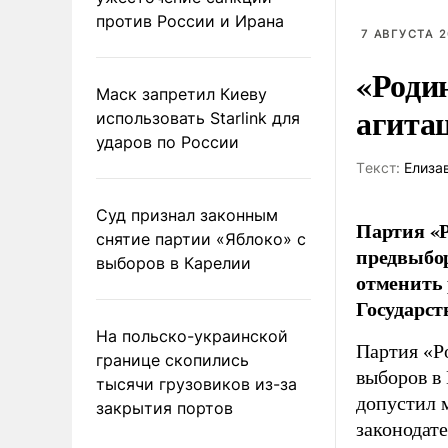
против России и Ирана
7 АВГУСТА 2
«Роди
Маск запретил Киеву
агита
использовать Starlink для
ударов по России
Tекст:
Елиза
Суд признал законным
Партия «Р
снятие партии «Яблоко» с
предвыбор
выборов в Карелии
отменить 
Государст
На польско-украинской
Партия «Р
границе скопились
выборов в
тысячи грузовиков из-за
допустил 
закрытия портов
законодат