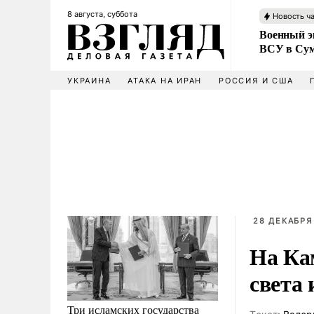
8 августа, суббота
Новость ч
Военный эк
ВСУ в Сум
УКРАИНА
АТАКА НА ИРАН
РОССИЯ И США
28 ДЕКАБРЯ
На Кам
света 
Три исламских государства