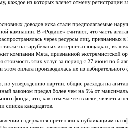
му, каждое из которых влечет отмену регистрации 
основных доводов иска стали предполагаемые нару
ной кампании. В «Родине» считают, что часть агит
распространялась через ресурсы лиц, признанных 
 а также на зарубежных интернет-площадках, включа
жит компании Meta, признанной экстремистской ор
 стоимость этих услуг за период с 27 июня по 6 ав
и этом оплата производилась не из избирательного 
о, по утверждению партии, общие расходы на агит
нный законом предел более чем на 5% от максималь
ного фонда, что, как отмечается в иске, является 
ии списка кандидатов.
аявлении содержатся претензии к публикациям на о
 По мнению истца, некоторые из них свидетельству