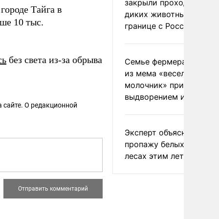
закрыли проходы для
городе Тайга в
диких животных на
ше 10 тыс.
границе с Россией
сь
без света из-за обрыва
Семье фермера Уолкер
из мема «веселый
молочник» пригрозили
выдворением из Росси
 сайте. О редакционной
Эксперт объяснил
пропажу белых грибов 
лесах этим летом