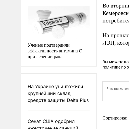
Во вторник
Кемеровск
потребите
На прошло
ЛЭП, котор
Ученые подтвердили
эффективность витамина C
при лечении рака
Вы можете к
политике по 
На Украине уничтожили
крупнейший склад
средств защиты Delta Plus
Сортировка:
Сенат США одобрил
ужесточение санкций