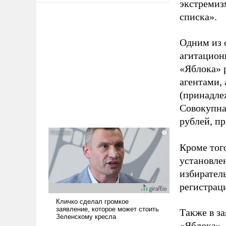
экстремиз
списка».
Одним из 
агитацион
«Яблока» 
агентами,
(принадле
Совокупная
рублей, пр
Кроме тог
установле
избиратель
регистрац
Также в з
«Яблока».