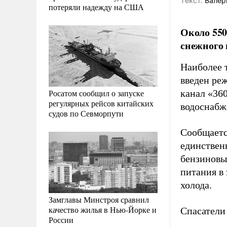
Tекст:
Валер
потеряли надежду на США
Около 550
снежного
Наиболее 
введен ре
Росатом сообщил о запуске
канал «360
регулярных рейсов китайских
водоснабже
судов по Севморпути
Сообщаетс
единствен
бензиновы
питания в 
холода.
Замглавы Минстроя сравнил
качество жилья в Нью-Йорке и
Спасатели
России