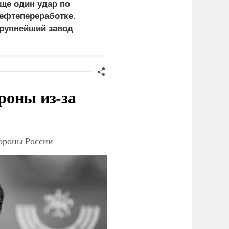
ще один удар по
Украина и Финляндия
ефтепереработке.
объединились для
рупнейший завод
"сокрушительных
траны прекратил
санкций" против России
аботу
роны из-за
тороны России