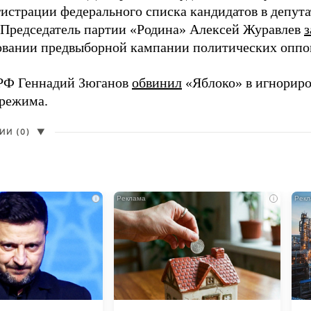
гистрации федерального списка кандидатов в депут
 Председатель партии «Родина» Алексей Журавлев
з
вании предвыборной кампании политических оппо
РФ Геннадий Зюганов
обвинил
«Яблоко» в игнорир
 режима.
И (0)
▼
i
i