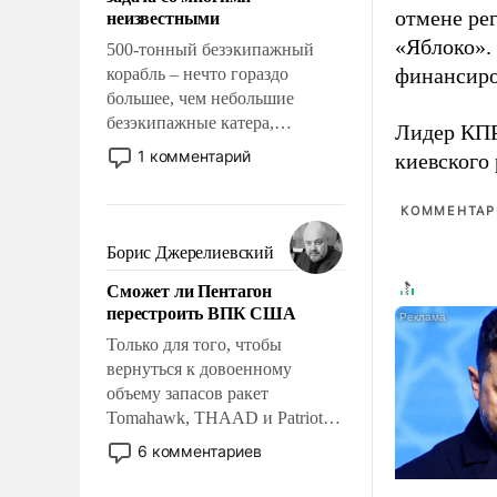
адаптироваться.
неизвестными
отмене ре
«Яблоко».
500-тонный безэкипажный
финансиро
корабль – нечто гораздо
большее, чем небольшие
безэкипажные катера,
Лидер КП
применение которых уже
1 комментарий
киевского
стало обыденностью. Задача по
созданию такого корабля очень
КОММЕНТАРИ
сложна и амбициозна. Однако
и ее реализация радикально
Борис Джерелиевский
поднимет наши боевые
Сможет ли Пентагон
возможности.
перестроить ВПК США
Только для того, чтобы
вернуться к довоенному
объему запасов ракет
Tomahawk, THAAD и Patriot
США потребуется более трех
6 комментариев
лет. Даже небольшая война с
Ираном опустошила