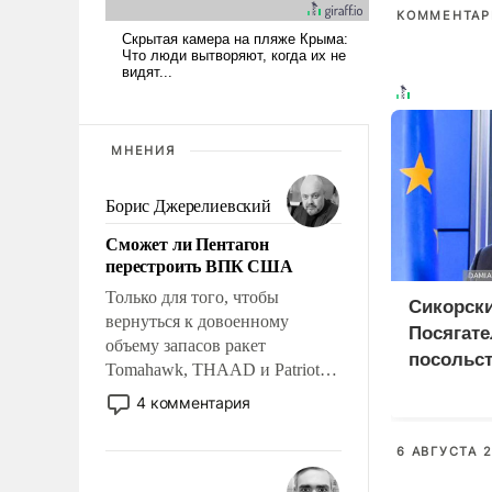
КОММЕНТАРИ
МНЕНИЯ
Борис Джерелиевский
Сможет ли Пентагон
перестроить ВПК США
Только для того, чтобы
Сикорски
вернуться к довоенному
Посягате
объему запасов ракет
посольст
Tomahawk, THAAD и Patriot
грозит 
США потребуется более трех
4 комментария
дипотно
лет. Даже небольшая война с
Ираном опустошила
6 АВГУСТА 2
американские арсеналы.
Сложившаяся ситуация