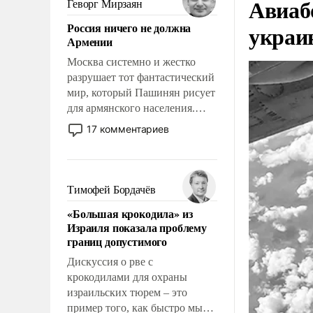
Авиаб
Геворг Мирзаян
означает многолетний период
Россия ничего не должна
украи
уязвимости США, например,
Армении
перед Китаем.
Москва системно и жестко
разрушает тот фантастический
мир, который Пашинян рисует
для армянского населения.
Мир, где политические
17 комментариев
прожекты будут безусловно
оплачиваться за счет
российских
налогоплательщиков и где
Тимофей Бордачёв
Еревану за свои поступки не
«Большая крокодила» из
нужно отвечать.
Израиля показала проблему
границ допустимого
Дискуссия о рве с
крокодилами для охраны
израильских тюрем – это
пример того, как быстро мы