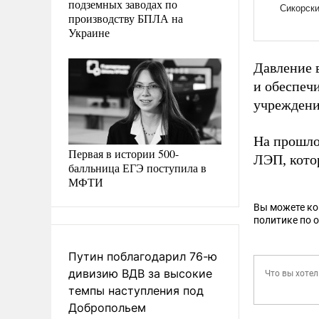
подземных заводах по
производству БПЛА на
Украине
Давление 
и обеспеч
учреждени
На прошло
Первая в истории 500-
ЛЭП, котор
балльница ЕГЭ поступила в
МФТИ
Вы можете к
политике по 
Путин поблагодарил 76-ю
дивизию ВДВ за высокие
темпы наступления под
Добропольем