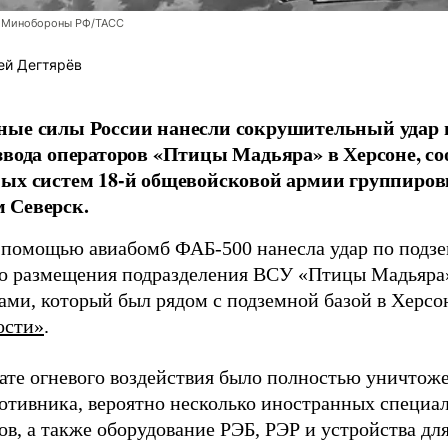
 Минобороны РФ/ТАСС
ей Дегтярёв
ные силы России нанесли сокрушительный удар 
звода операторов «Птицы Мадьяра» в Херсоне, с
ых систем 18-й общевойсковой армии группиров
 Северск.
 помощью авиабомб ФАБ-500 нанесла удар по подз
о размещения подразделения ВСУ «Птицы Мадьяра»
ами, который был рядом с подземной базой в Херсо
ости»
.
тате огневого воздействия было полностью уничтоже
ротивника, вероятно несколько иностранных специал
в, а также оборудование РЭБ, РЭР и устройства дл