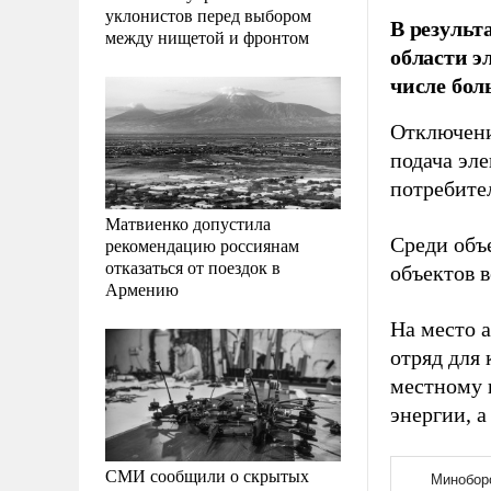
уклонистов перед выбором
В результ
между нищетой и фронтом
области э
числе бо
Отключени
подача эл
потребител
Матвиенко допустила
Среди объе
рекомендацию россиянам
отказаться от поездок в
объектов 
Армению
На место 
отряд для
местному 
энергии, 
СМИ сообщили о скрытых