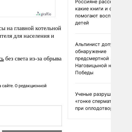
Россияне рассказали,
какие книги и фильмы
помогают воспитывать
детей
сы на главной котельной
теля для населения и
Альпинист допустил
обнаружение
сь
без света из-за обрыва
предсмертной записки
Наговицыной на пике
Победы
 сайте. О редакционной
Ученые разрушили миф
«гонке сперматозоидов
при оплодотворении