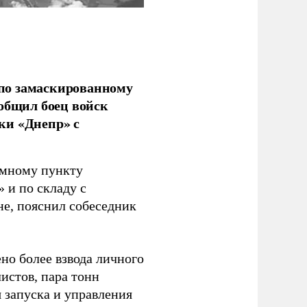
по замаскированному
ообщил боец войск
ки «Днепр» с
емному пункту
 и по складу с
не, пояснил собеседник
но более взвода личного
истов, пара тонн
я запуска и управления