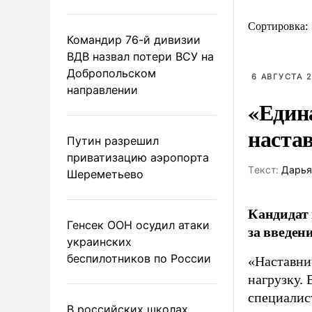
Сортировка:
Командир 76-й дивизии
ВДВ назвал потери ВСУ на
Добропольском
6 АВГУСТА 2
направлении
«Един
наста
Путин разрешил
приватизацию аэропорта
Tекст:
Дарья
Шереметьево
Кандидат 
Генсек ООН осудил атаки
за введен
украинских
беспилотников по России
«Наставни
нагрузку. 
специалис
В российских школах