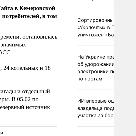
Тайга в Кемеровской
 потребителей, в том
Сортировочный пункт
«Укрпочты» в Павлогра
уничтожен «Бандероль
ремени, остановилась
о-значимых
АСС
.
На Украине предупреди
об удорожании китайс
, 24 котельных и 18
электроники после уда
по портам
ригады и отдельный
ры. В 05.02 по
ИИ впервые оштрафова
резервный источник
владельца подмосковн
участка за борщевик