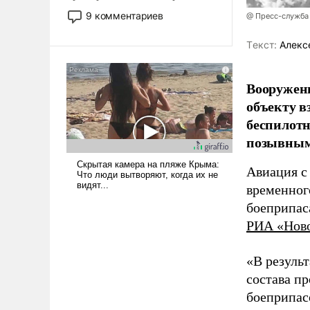
двигаемся по пути
9 комментариев
@ Пресс-служба
революционных изменений.
То, что несколько лет назад
Tекст:
Алекс
было образом для
псевдонаучной фантастики,
Вооружен
стало всерьез обсуждаемой
идеей.
объекту в
беспилотн
позывным
Авиация с
временног
боеприпас
РИА «Нов
«В резуль
состава п
боеприпасо