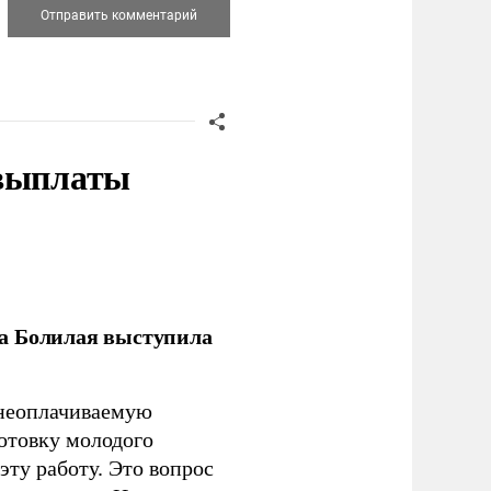
 выплаты
ла Болилая выступила
 неоплачиваемую
готовку молодого
ту работу. Это вопрос