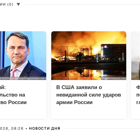
И (0)
▼
й:
В США заявили о
Ф
льство на
невиданной силе ударов
п
во России
армии России
г
разрывом
шений
026, 08:26 •
НОВОСТИ ДНЯ