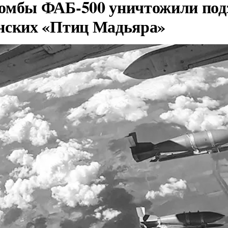
омбы ФАБ-500 уничтожили под
нских «Птиц Мадьяра»