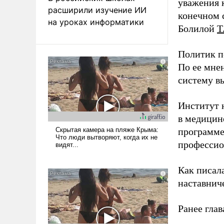
уважения к
расширили изучение ИИ
конечном с
на уроках информатики
Болилой
Т
Политик п
По ее мне
систему в
Институт 
в медицине
программе
профессио
Как писал
наставнич
Ранее глав