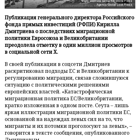
Фото: Gabriela Sarda/Keystone Press
Agency/Global Look Press
Публикация генерального директора Российского
фонда прямых инвестиций (РФПИ) Кирилла
Дмитриева о последствиях миграционной
политики Евросоюза и Великобритании
преодолела отметку в один миллион просмотров
в социальной сети X.
В своей публикации в соцсети Дмитриев
раскритиковал подходы ЕС и Великобритании к
регулированию миграции, связав сложившуюся
ситуацию с политическими решениями
европейских властей. «Катастрофическая
миграционная политика ЕС/Великобритании,
кратко изложенная в одном посте. Сеута – лишь
яркая иллюстрация миграционной политики ЕС,
основанной на надеждах левых сил на то, что
мигранты и их потомки проголосуют за левых», –
говорится в тексте сообщения, опубликованного
Дмитриевым.