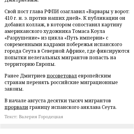
Свой пост глава РФПИ озаглавил «Варвары у ворот:
410 г. н. э. против наших дней». К публикации он
добавил коллаж, в котором сопоставил картину
американского художника Томаса Коула
«Разрушение» из цикла «Путь империи» с
современными кадрами побережья испанского
города Сеута в Северной Африке, где фиксируются
попытки нелегальных мигрантов попасть на
территорию Европы.
Ранее Дмитриев
посоветовал
европейским
странам перенять российские миграционные
законы.
В начале августа десятки тысяч мигрантов
прорвали
границу испанского анклава Сеута.
Текст: Валерия Городецкая