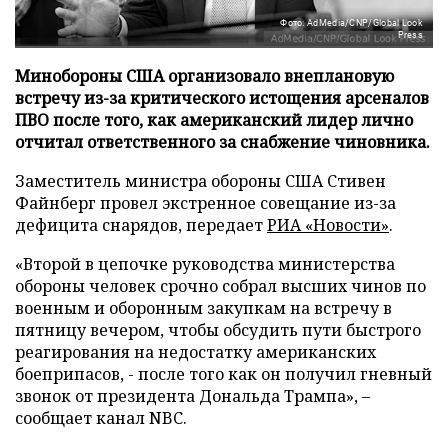
Фото: AdMedia/CNP/Global Look
Press
Минобороны США организовало внеплановую
встречу из-за критического истощения арсеналов
ПВО после того, как американский лидер лично
отчитал ответственного за снабжение чиновника.
Заместитель министра обороны США Стивен
Файнберг провел экстренное совещание из-за
дефицита снарядов, передает
РИА «Новости»
.
«Второй в цепочке руководства министерства
обороны человек срочно собрал высших чинов по
военным и оборонным закупкам на встречу в
пятницу вечером, чтобы обсудить пути быстрого
реагирования на недостатку американских
боеприпасов, - после того как он получил гневный
звонок от президента Дональда Трампа», –
сообщает канал NBC.