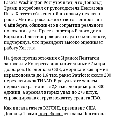
Газета Washington Post уточняет, что Дональд
Трамп потребовал от руководителя Пентагона
Пита Хегсета объяснений по поводу нехватки
ракет. Министр возложил ответственность на
Файнберга, обвинив его в сокрытии реального
положения дел. Пресс-секретарь Белого дома
Каролин Левитт опровергла слухи о конфликте,
подчеркнув, что президент высоко оценивает
работу Хегсета.
На фоне противостояния с Ираном Пентагон
запросил у Конгресса дополнительные 67 млрд
долларов. По оценкам CSIS, американская армия
израсходовала до 1,6 тыс. ракет Patriot и около 200
перехватчиков THAAD. В результате запасы
первых сократились с 2,3 тыс. до примерно 830
единиц, а арсенал вторых упал до 278 штук,
спровоцировав острую нехватку средств ПВО.
Как писала газета ВЗГЛЯД, президент США
Дональд Трамп
потребовал
от главы Пентагона