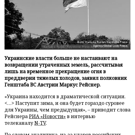
Фото: Kaniuka Ruslan/Keystone Press
Agency/Global Look Press
Украинские власти больше не настаивают на
возвращении утраченных земель, рассчитывая
лишь на временное прекращение огня в
преддверии тяжелых холодов, заявил полковник
Генштаба ВС Австрии Маркус Рейснер.
«Украина находится в драматической ситуации.
<…> Наступит зима, и она будет гораздо суровее
для Украины, чем предыдущая», – приводит слова
Рейснера
РИА «Новости»
в интервью
телеканалу
N-TV
.
По словам аналитика, из-за ударов российских