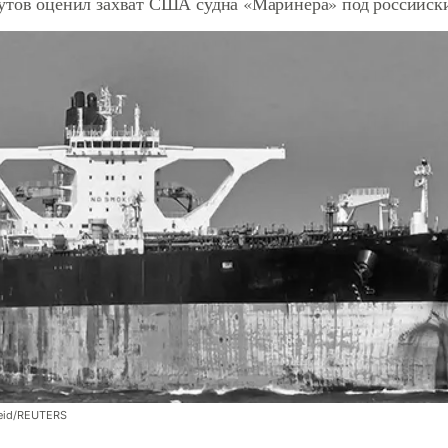
утов оценил захват США судна «Маринера» под российск
eid/REUTERS