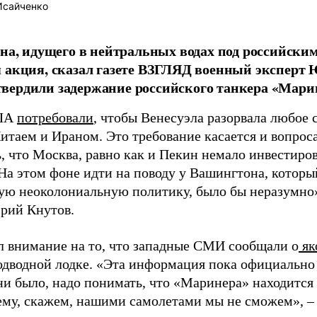
Исайченко
дна, идущего в нейтральных водах под российским
 акция, сказал газете ВЗГЛЯД военный эксперт 
ердили задержание российского танкера «Марин
США
потребовали
, чтобы Венесуэла разорвала любое 
итаем и Ираном. Это требование касается и вопрос
, что Москва, равно как и Пекин немало инвестиро
 На этом фоне идти на поводу у Вашингтона, которы
ую неоколониальную политику, было бы неразумно»
рий Кнутов.
л внимание на то, что западные СМИ сообщали о
як
одводной лодке. «Эта информация пока официально 
 ни было, надо понимать, что «Маринера» находится
ему, скажем, нашими самолетами мы не сможем», – 