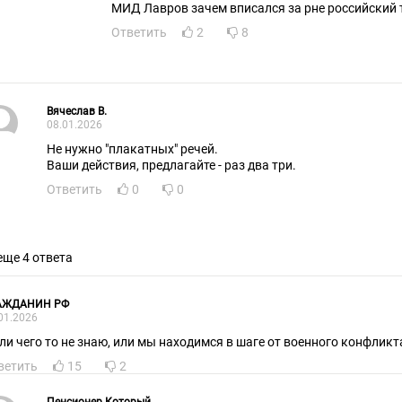
МИД Лавров зачем вписался за рне российский 
Ответить
2
8
Вячеслав В.
08.01.2026
Не нужно "плакатных" речей.
Ваши действия, предлагайте - раз два три.
Ответить
0
0
еще 4 ответа
АЖДАНИН РФ
01.2026
или чего то не знаю, или мы находимся в шаге от военного конфликт
ветить
15
2