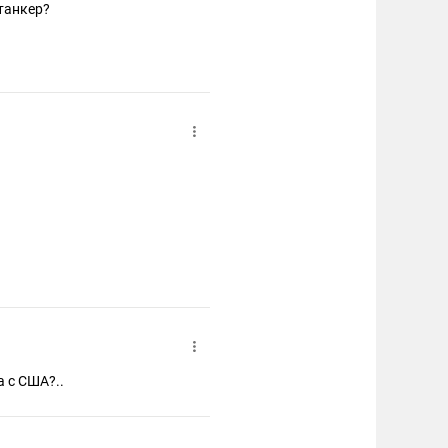
танкер?
а с США?..