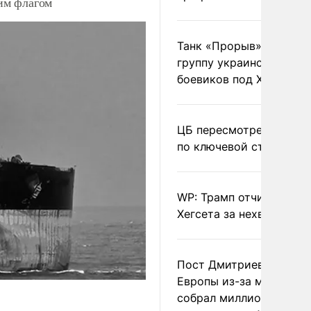
им флагом
Танк «Прорыв» уничто
группу украинских
боевиков под Харьково
ЦБ пересмотрел прогно
по ключевой ставке
WP: Трамп отчитал
Хегсета за нехватку ра
Пост Дмитриева о гибе
Европы из-за мигранто
собрал миллион