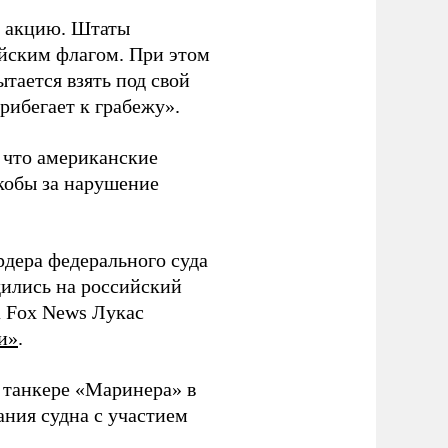
ю акцию. Штаты
ийским флагом. При этом
тается взять под свой
прибегает к грабежу».
, что американские
кобы за нарушение
рдера федерального суда
дились на российский
 Fox News Лукас
и»
.
 танкере «Маринера» в
ания судна с участием