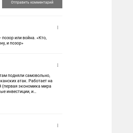
ор или война. «Кто,
ну, и позор»
 там подняли самовольно,
иканских атак. Работает на
ай (первая экономика мира
ные инвестиции, и
енесуэла за нас даже в
ем практически на всех