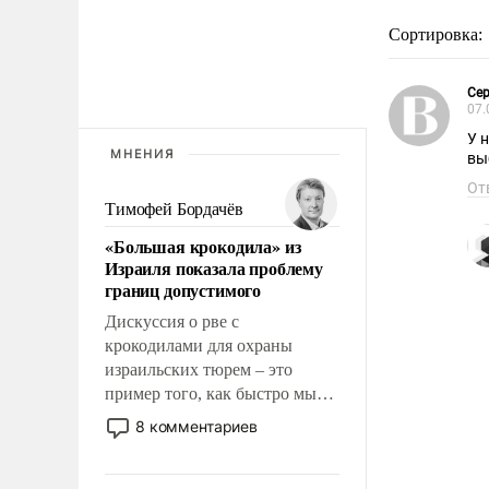
Сортировка:
Сер
07.
У н
МНЕНИЯ
вы
От
Тимофей Бордачёв
«Большая крокодила» из
Израиля показала проблему
границ допустимого
Дискуссия о рве с
крокодилами для охраны
израильских тюрем – это
пример того, как быстро мы
двигаемся по пути
8 комментариев
революционных изменений.
То, что несколько лет назад