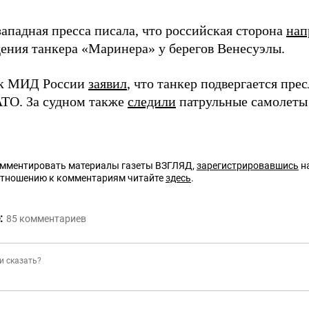
западная пресса писала, что российская сторона
нап
ения танкера «Маринера» у берегов Венесуэлы.
ик МИД России
заявил
, что танкер подвергается пр
ТО. За судном также
следили
патрульные самолеты
омментировать материалы газеты ВЗГЛЯД,
зарегистрировавшись
на
отношению к комментариям читайте
здесь
.
:
85
комментариев