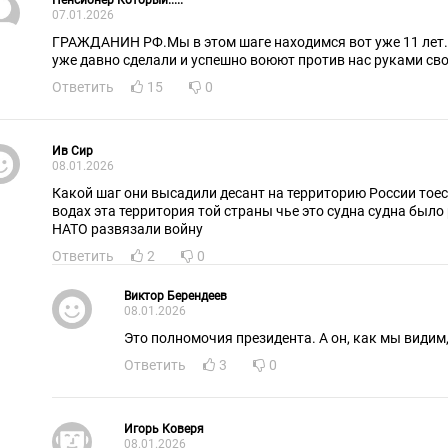
Пенсионер Который.....
07.01.2026
ГРАЖДАНИН РФ.Мы в этом шаге находимся вот уже 11 лет
уже давно сделали и успешно воюют против нас руками сво
Ответить
15
0
Ив Сир
08.01.2026
Какой шаг они высадили десант на территорию России тоес
водах эта территория той страны чье это судна судна было
НАТО развязали войну
Ответить
2
0
Виктор Берендеев
08.01.2026
Это полномочия президента. А он, как мы видим,
Ответить
3
0
Игорь Коверя
08.01.2026