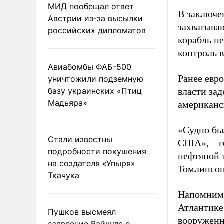
МИД пообещал ответ
В заключе
Австрии из-за высылки
захватыва
российских дипломатов
корабль н
контроль в
Авиабомбы ФАБ-500
Ранее евр
уничтожили подземную
базу украинских «Птиц
власти за
Мадьяра»
американс
«Судно бы
Стали известны
США», – г
подробности покушения
нефтяной 
на создателя «Упыря»
Томлинсон
Ткачука
Напомним,
Атлантике
Пушков высмеял
вооружен
заявление Вайкуле о