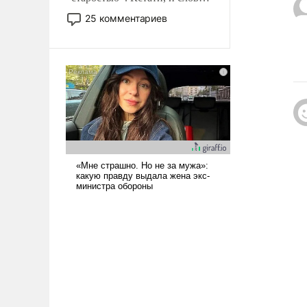
то это уже стараются не
25 комментариев
использовать – так же, как
«бабка», «дед», – хотя бы в
образованной среде, потому
что оно уже несет негативные
коннотации.