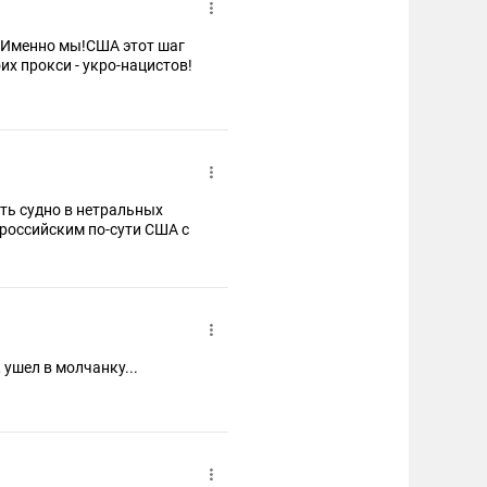
.Именно мы!США этот шаг
их прокси - укро-нацистов!
ть судно в нетральных
 российским по-сути США с
 ушел в молчанку...