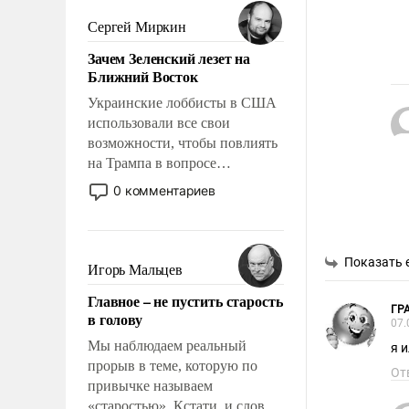
было образом для
псевдонаучной фантастики,
Сергей Миркин
стало всерьез обсуждаемой
Зачем Зеленский лезет на
идеей.
Ближний Восток
Украинские лоббисты в США
использовали все свои
возможности, чтобы повлиять
на Трампа в вопросе
предоставления вооружений
0 комментариев
своим нанимателям. Вероятно,
кому-то из тех, кто
консультирует Киев, пришла в
Показать 
голову мысль: хорошо бы
Игорь Мальцев
продемонстрировать, что
Главное – не пустить старость
Украина вступила в
ГР
в голову
вооруженное противостояние
07.
с Ираном.
Мы наблюдаем реальный
я 
прорыв в теме, которую по
От
привычке называем
«старостью». Кстати, и слово-