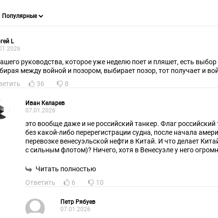
гей L
01.2026
ашего руководства, которое уже неделю поет и пляшет, есть выбор - поз
бирая между войной и позором, выбирает позор, тот получает и вой
ветить
36
8
Иван Келарев
07.01.2026
это вообще даже и не российский танкер. Флаг российский
без какой-либо перерегистрации судна, после начала амер
перевозке венесуэльской нефти в Китай. И что делает Кит
с сильным флотом)? Ничего, хотя в Венесуэле у него огром
Венесуэла поставляет ему большое количество нефти... А В
ООН не голосовала... А мы воюем, против всего Запада и его украинского ЧВК -
Читать полностью
уничтожили более миллиона украинских военных и наступа
Ответить
6
10
участках фронта
Петр Рябуев
07.01.2026