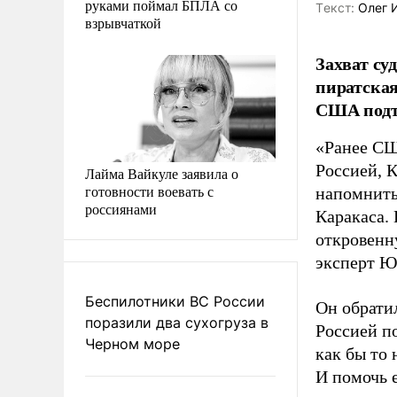
руками поймал БПЛА со
Tекст:
Олег 
взрывчаткой
Захват су
пиратская
США подтв
«Ранее 
Россией, К
Лайма Вайкуле заявила о
готовности воевать с
напомнить
россиянами
Каракаса.
откровенн
эксперт Ю
Беспилотники ВС России
Он обрати
поразили два сухогруза в
Россией п
Черном море
как бы то
И помочь 