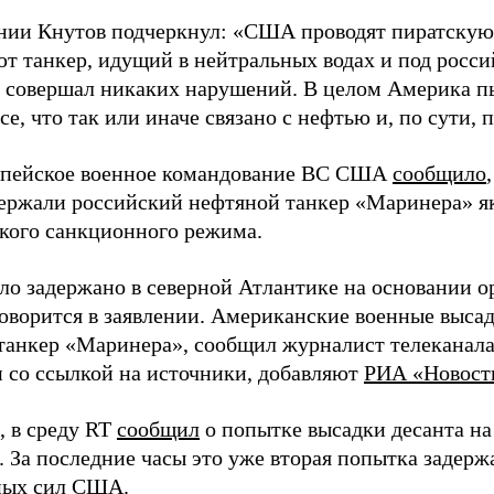
нии Кнутов подчеркнул: «США проводят пиратску
ют танкер, идущий в нейтральных водах и под росс
е совершал никаких нарушений. В целом Америка пы
се, что так или иначе связано с нефтью и, по сути, 
опейское военное командование ВС США
сообщило
держали российский нефтяной танкер «Маринера» я
кого санкционного режима.
ло задержано в северной Атлантике на основании о
оворится в заявлении. Американские военные выса
танкер «Маринера», сообщил журналист телеканала
 со ссылкой на источники, добавляют
РИА «Новост
 в среду RT
сообщил
о попытке высадки десанта на
. За последние часы это уже вторая попытка задерж
ных сил США.