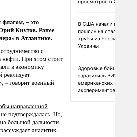
просмотров в X
 флагом, – это
В США начали пересмо
Юрий Кнутов. Ранее
пошлин на стальные
ера» в Атлантике.
трубы из России и с
Украины
сотрудничество с
а нефти. При этом стоит
вали в экономику
Здоровые бойцы ВСУ
й реализует
заразились ВИЧ после
, – говорит военный
американских
экспериментов
обы направленной
не подтверждалась. Но,
 на большой дальности.
рассуждает аналитик.