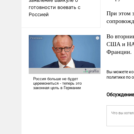
готовности воевать с
При этом 
Россией
сопровожд
Во вторн
США и НА
Франции.
Вы можете к
политике по 
Обсуждение