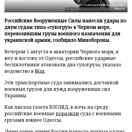
Фото: Станислав Красильников/РИА
Новости
Российские Вооруженные Силы нанесли удары по
двум судам типа «сухогруз» в Черном море,
перевозившим грузы военного назначения для
украинской армии, сообщило Минобороны.
Вечером 5 августа в акватории Черного моря, к
югу и востоку от Одессы, российские ударные
беспилотники атаковали два сухогруза, указало
ведомство в
Max
.
Эти транспортные суда занимались доставкой
военных грузов для нужд вооруженных сил
Украины.
Как писала газета ВЗГЛЯД, в ночь на среду
российские военные
поразили
суда с военными
грузами южнее Одессы.
Днем ранее армия России
нанесла
точные удары