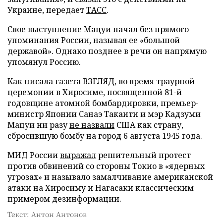
Украине, передает
ТАСС
.
Свое выступление Мацуи начал без прямого
упоминания России, называя ее «большой
державой». Однако позднее в речи он напрямую
упомянул Россию.
Как писала газета ВЗГЛЯД, во время траурной
церемонии в Хиросиме, посвященной 81-й
годовщине атомной бомбардировки, премьер-
министр Японии Санаэ Такаити и мэр Кадзуми
Мацуи ни разу
не назвали
США как страну,
сбросившую бомбу на город 6 августа 1945 года.
МИД России
выражал
решительный протест
против обвинений со стороны Токио в «ядерных
угрозах» и называло замалчивание американской
атаки на Хиросиму и Нагасаки классическим
примером дезинформации.
Текст: Антон Антонов