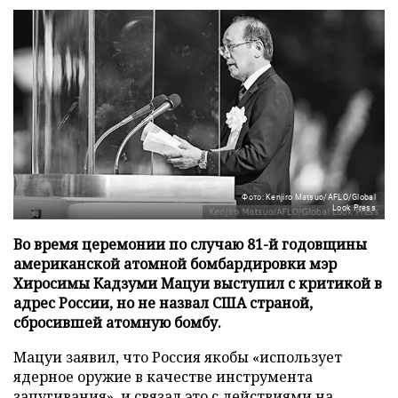
Фото: Kenjiro Matsuo/AFLO/Global
Look Press
Во время церемонии по случаю 81-й годовщины
американской атомной бомбардировки мэр
Хиросимы Кадзуми Мацуи выступил с критикой в
адрес России, но не назвал США страной,
сбросившей атомную бомбу.
Мацуи заявил, что Россия якобы «использует
ядерное оружие в качестве инструмента
запугивания», и связал это с действиями на