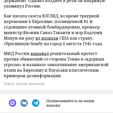
державой». Однако позднее в речи он напрямую
упомянул Россию.
Как писала газета ВЗГЛЯД, во время траурной
церемонии в Хиросиме, посвященной 81-й
годовщине атомной бомбардировки, премьер-
министр Японии Санаэ Такаити и мэр Кадзуми
Мацуи ни разу
не назвали
США как страну,
сбросившую бомбу на город 6 августа 1945 года.
МИД России
выражал
решительный протест
против обвинений со стороны Токио в «ядерных
угрозах» и называло замалчивание американской
атаки на Хиросиму и Нагасаки классическим
примером дезинформации.
Текст: Антон Антонов
Подписывайтесь на наши
каналы