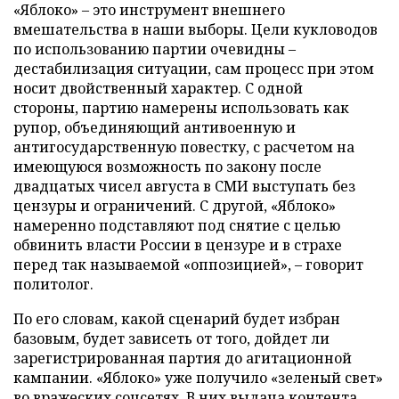
«Яблоко» – это инструмент внешнего
вмешательства в наши выборы. Цели кукловодов
по использованию партии очевидны –
дестабилизация ситуации, сам процесс при этом
носит двойственный характер. С одной
стороны, партию намерены использовать как
рупор, объединяющий антивоенную и
антигосударственную повестку, с расчетом на
имеющуюся возможность по закону после
двадцатых чисел августа в СМИ выступать без
цензуры и ограничений. С другой, «Яблоко»
намеренно подставляют под снятие с целью
обвинить власти России в цензуре и в страхе
перед так называемой «оппозицией», – говорит
политолог.
По его словам, какой сценарий будет избран
базовым, будет зависеть от того, дойдет ли
зарегистрированная партия до агитационной
кампании. «Яблоко» уже получило «зеленый свет»
во вражеских соцсетях. В них выдача контента