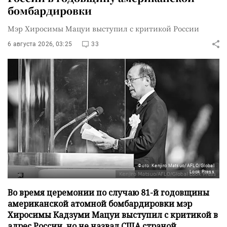
бомбардировки
Мэр Хиросимы Мацуи выступил с критикой России
6 августа 2026, 03:25
33
Фото: Kenjiro Matsuo/AFLO/Global
Look Press
Во время церемонии по случаю 81-й годовщины
американской атомной бомбардировки мэр
Хиросимы Кадзуми Мацуи выступил с критикой в
адрес России, но не назвал США страной,