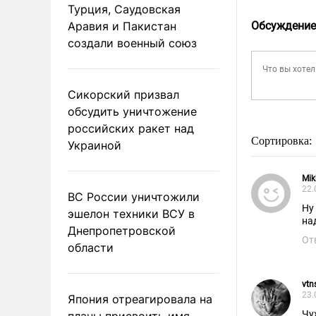
Турция, Саудовская
Аравия и Пакистан
Обсуждение
создали военный союз
Сикорский призвал
обсудить уничтожение
российских ракет над
Сортировка:
Украиной
Mik
22.
ВС России уничтожили
Ну
эшелон техники ВСУ в
на
Днепропетровской
От
области
vtn
23.
Япония отреагировала на
Чу
планы присвоить имя