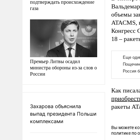
подтверждать происхождение
Вальдемар
газа
объемы за
ATACMS, в
Конгресс 
18 – раке
Премьер Литвы осадил
министра обороны из-за слов о
России
Как писал
приобрест
Захарова объяснила
ракеты A
выпад президента Польши
комплексами
Вы можете к
политике по 