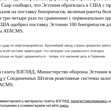
 Саар сообщил, что Эстония обратилась к США с п
казов на поставку боеприпасов, включая ракеты бо
 три-четыре раза по сравнению с первоначально од
США одобрил поставку Эстонии 100 боеприпасов д
ты ATACMS.
а газета ВЗГЛЯД, Министерство обороны Эстонии в
и
у Соединенных Штатов реактивные системы залп
TACMS.
омментировать материалы газеты ВЗГЛЯД,
зарегистрировавшись
на
отношению к комментариям читайте
здесь
.