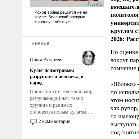
вмешатель
политолог
универси
круглом с
2026: Рас
МНЕНИЯ
По оценке
вокруг па
Ольга Андреева
сомнение 
Культ психотравмы
разрушает и человека, и
народ
«Яблоко» 
по исполь
Обиды на этот жестокий мир,
разрушающий нас, таких
этом носи
хрупких и ранимых,
как рупор
становятся новым культом,
на имеющу
постепенно вытесняя и
2 комментария
выступать
отменяя традиционное
под снятие
требование к человеку – быть