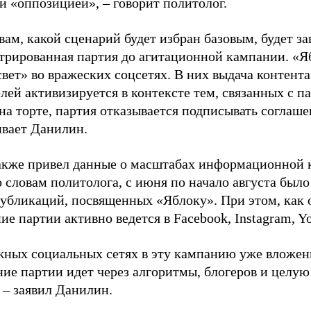
й «оппозицией», – говорит политолог.
вам, какой сценарий будет избран базовым, будет за
стрированная партия до агитационной кампании. «Я
свет» во вражеских соцсетях. В них выдача контент
лей активизируется в контексте тем, связанных с па
на торте, партия отказывается подписывать соглаше
ивает Данилин.
акже привел данные о масштабах информационной 
о словам политолога, с июня по начало августа был
 публикаций, посвященных «Яблоку». При этом, как
е партии активно ведется в Facebook, Instagram, Y
жных социальных сетях в эту кампанию уже вложе
ие партии идет через алгоритмы, блогеров и целу
 – заявил Данилин.