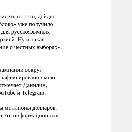
висеть от того, дойдет
блоко» уже получило
а для русскоязычных
ртией. Ну и такая
ние о честных выборах»,
кампании вокруг
о зафиксировано около
 отмечает Данилин,
ouTube и Telegram.
ны миллионы долларов.
ю сеть информационных