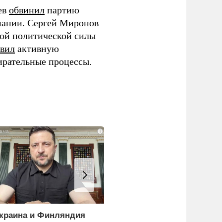
ев
обвинил
партию
пании. Сергей Миронов
той политической силы
вил
активную
ирательные процессы.
i
краина и Финляндия
«Генерал-провал»: кака