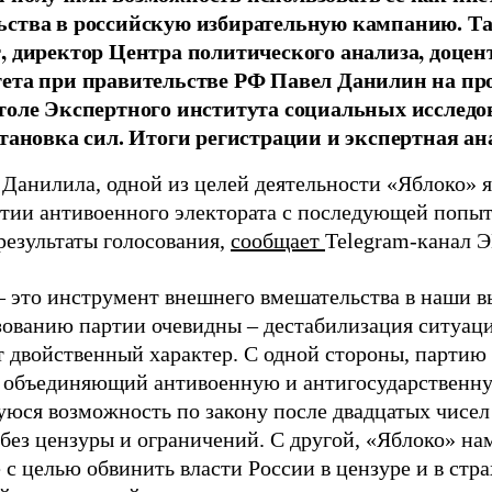
ства в российскую избирательную кампанию. Та
, директор Центра политического анализа, доце
тета при правительстве РФ Павел Данилин на п
толе Экспертного института социальных исслед
становка сил. Итоги регистрации и экспертная ан
 Данилила, одной из целей деятельности «Яблоко» 
ртии антивоенного электората с последующей попыт
результаты голосования,
сообщает
Telegram-канал 
– это инструмент внешнего вмешательства в наши в
зованию партии очевидны – дестабилизация ситуаци
т двойственный характер. С одной стороны, партию
, объединяющий антивоенную и антигосударственну
юся возможность по закону после двадцатых чисел
 без цензуры и ограничений. С другой, «Яблоко» н
 с целью обвинить власти России в цензуре и в стра