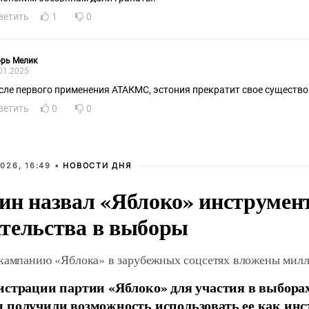
ветить
1
0
орь Мелик
01.2025
сле первого применения АТАКМС, эстония прекратит свое существо
ветить
0
0
026, 16:49 •
НОВОСТИ ДНЯ
ин назвал «Яблоко» инструмен
тельства в выборы
 кампанию «Яблока» в зарубежных соцсетях вложены мил
истрации партии «Яблоко» для участия в выбора
 получили возможность использовать ее как ин