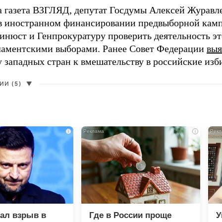
а газета ВЗГЛЯД, депутат Госдумы Алексей Журавл
в иностранном финансировании предвыборной кам
нюст и Генпрокуратуру проверить деятельность э
ламентскими выборами. Ранее Совет Федерации
выя
у западных стран к вмешательству в российские изб
И (5)
▼
i
i
зал взрыв в
Где в России проще
У