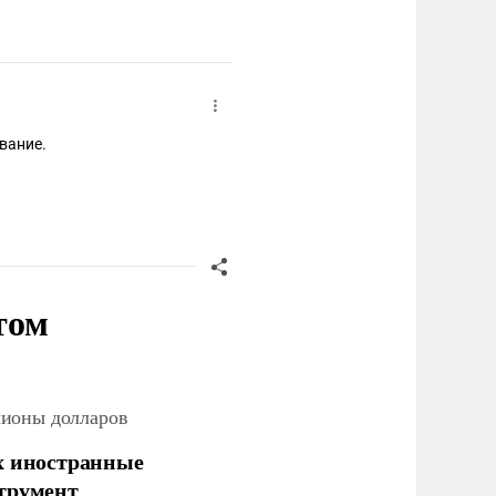
вание.
том
лионы долларов
х иностранные
струмент