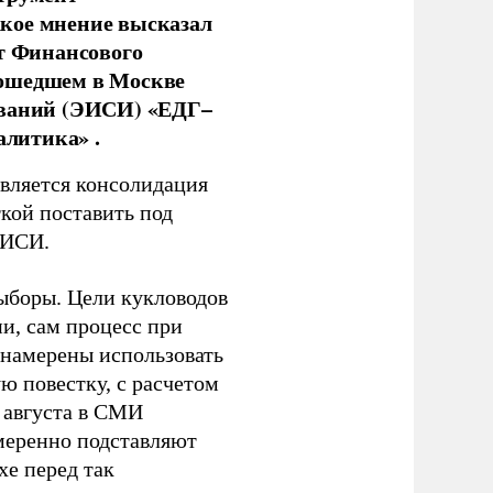
кое мнение высказал
нт Финансового
рошедшем в Москве
ований (ЭИСИ) «ЕДГ–
алитика» .
является консолидация
кой поставить под
ЭИСИ.
ыборы. Цели кукловодов
и, сам процесс при
 намерены использовать
ю повестку, с расчетом
 августа в СМИ
амеренно подставляют
хе перед так