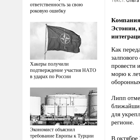
Tекст:
Ольга
ответственность за свою
роковую ошибку
Компания
Эстонии, 
интеграци
Как перед
залпового
Хакеры получили
провести 
подтверждение участия НАТО
морю к ле
в ударах по России
оборонных
Липп отме
ближайшие
для укреп
регионе.
Экономист объяснил
требование Европы к Турции
В октябре