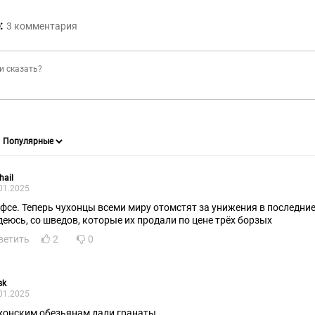
:
3
комментария
hail
01.2025
 фсе. Теперь чухонцы всеми миру отомстят за унижения в последние
деюсь, со шведов, которые их продали по цене трёх борзых
ветить
2
0
sk
01.2025
хонским обезьянам дали гранаты.