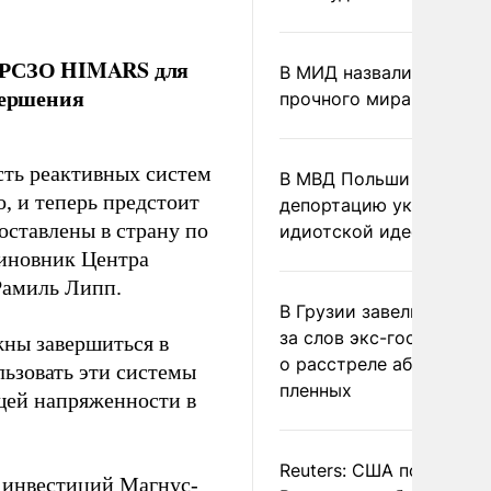
и РСЗО HIMARS для
В МИД назвали условия
вершения
прочного мира на Укра
сть реактивных систем
В МВД Польши назвали
, и теперь предстоит
депортацию украинцев
оставлены в страну по
идиотской идеей
иновник Центра
Рамиль Липп.
В Грузии завели дело и
за слов экс-госминист
жны завершиться в
о расстреле абхазских
ьзовать эти системы
пленных
щей напряженности в
Reuters: США попросил
х инвестиций Магнус-