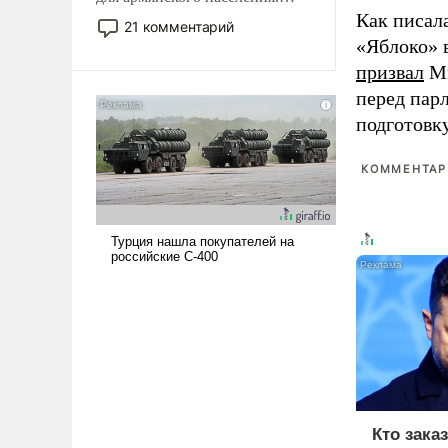
Как писал
Мир, где политические
21 комментарий
прожекты будут безусловно
«Яблоко» 
оплачиваться за счет
призвал
Ми
российских
перед пар
налогоплательщиков и где
подготовк
Еревану за свои поступки не
нужно отвечать.
КОММЕНТАРИ
Кто зака