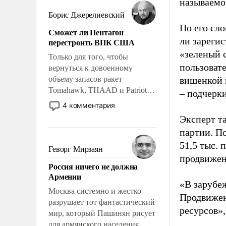
мужественным и твердым под
называемо
ударами судьбы, брать на себя
Борис Джерелиевский
ответственность, помогать
По его сло
Сможет ли Пентагон
слабым, идти вперед и
ли зареги
перестроить ВПК США
адаптироваться.
«зеленый 
Только для того, чтобы
пользовате
вернуться к довоенному
объему запасов ракет
вишенкой 
Tomahawk, THAAD и Patriot
– подчерк
США потребуется более трех
4 комментария
лет. Даже небольшая война с
Эксперт т
Ираном опустошила
партии. П
американские арсеналы.
51,5 тыс.
Сложившаяся ситуация
Геворг Мирзаян
означает многолетний период
продвижени
Россия ничего не должна
уязвимости США, например,
Армении
перед Китаем.
«В зарубе
Москва системно и жестко
Продвижен
разрушает тот фантастический
ресурсов»,
мир, который Пашинян рисует
для армянского населения.