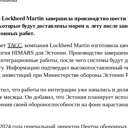
 Иванова
 Lockheed Martin завершила производство шест
которые будут доставлены морем к лету после за
онных работ.
ает
ТАСС
, компания Lockheed Martin изготовила ше
 огня HIMARS для Эстонии. Производство завершено
интеграционные работы, после чего системы будут д
ту. Информацию подтвердил высокопоставленный ч
 инвестиций при Министерстве обороны Эстонии 
тил, что работы по интеграции уже начались и дол
 месяцы. Он добавил, что Эстония планирует испол
ления своей обороноспособности на фоне нарастаю
 2024 года генеральный директор Центра оборонны