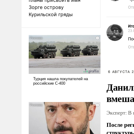
Зорге острову
От
Курильской гряды
Иг
23.
По
От
6 АВГУСТА 2
Данил
вмеша
Эксперт: В
После рег
структуры