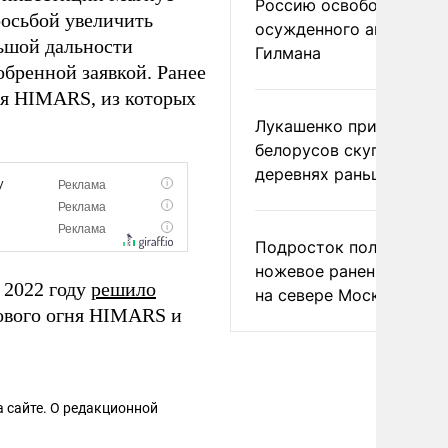
Россию освободить
росьбой увеличить
осужденного американ
льшой дальности
Гилмана
обренной заявкой. Ранее
ля HIMARS, из которых
Лукашенко призвал
белорусов скупать дом
деревнях раньше росси
Подросток получил
ножевое ранение в дра
 2022 году
решило
на севере Москвы
ового огня HIMARS и
 сайте. О редакционной