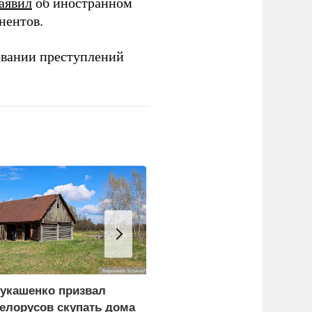
аявил
об иностранном
нентов.
овании преступлений
укашенко призвал
Эксперт объяснил
елорусов скупать дома
пропажу белых грибов 