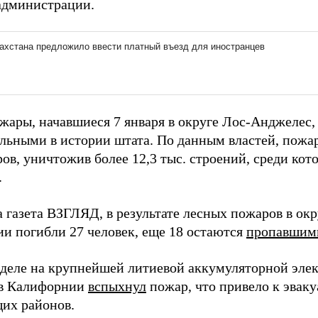
 администрации.
жары, начавшиеся 7 января в округе Лос-Анджелес
льными в истории штата. По данным властей, пожа
ров, уничтожив более 12,3 тыс. строений, среди ко
.
а газета ВЗГЛЯД, в результате лесных пожаров в ок
и погибли 27 человек, еще 18 остаются
пропавшими
еделе на крупнейшей литиевой аккумуляторной эле
 в Калифорнии
вспыхнул
пожар, что привело к эвак
их районов.