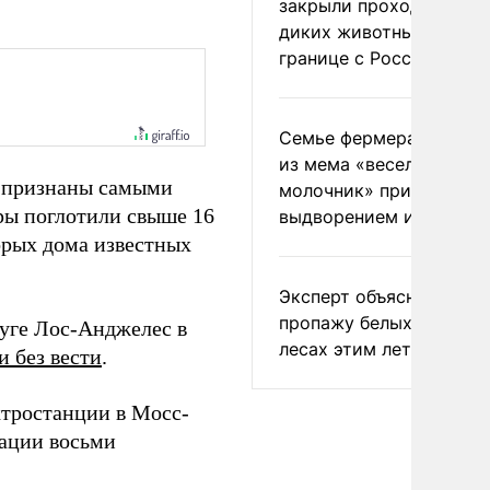
закрыли проходы для
диких животных на
границе с Россией
Семье фермера Уолкер
из мема «веселый
, признаны самыми
молочник» пригрозили
ры поглотили свыше 16
выдворением из Росси
торых дома известных
Эксперт объяснил
пропажу белых грибов 
руге Лос-Анджелес в
лесах этим летом
 без вести
.
ктростанции в Мосс-
уации восьми