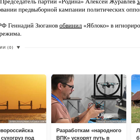
 Председатель партии «Родина» Алексей Журавлев
з
вании предвыборной кампании политических оппо
РФ Геннадий Зюганов
обвинил
«Яблоко» в игнорир
 режима.
И (0)
▼
овороссийска
Разработкам «народного
Л
 сухогруз под
ВПК» ускорят путь в
б