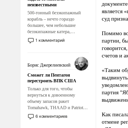
адаптироваться.
документе
неизвестными
является 
500-тонный безэкипажный
суд призн
корабль – нечто гораздо
большее, чем небольшие
безэкипажные катера,
Помимо во
применение которых уже
партии, б
1 комментарий
стало обыденностью. Задача по
говорится,
созданию такого корабля очень
счетов и 
сложна и амбициозна. Однако
и ее реализация радикально
Борис Джерелиевский
поднимет наши боевые
«Таким об
Сможет ли Пентагон
возможности.
выдвинуты
перестроить ВПК США
уведомлени
Только для того, чтобы
партия "Я
вернуться к довоенному
выдвижения
объему запасов ракет
Tomahawk, THAAD и Patriot
Как писал
США потребуется более трех
6 комментариев
лет. Даже небольшая война с
отмене ре
Ираном опустошила