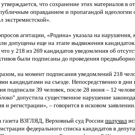
 утверждается, что сохранение этих материалов в о
«публичным оправданием и пропагандой идеологии 
ал экстремистской».
просов агитации, «Родина» указала на нарушения, 
ыли допущены еще на этапе выдвижения кандидатов. 
 что у 218 из 269 кандидатов уведомления об отсу
активов были подписаны до проведения предвыборног
разом, на момент подписания уведомлений 218 чело
ми кандидатами на съезде. Непосредственно в дни 
я подписали 39 человек, после 28 июня – 12 челов
блоко" допустила существенное нарушение законода
 и регистрации», – говорится в исковом заявлении
а газета ВЗГЛЯД, Верховный суд России
получил
ис
гистрации федерального списка кандидатов в депут