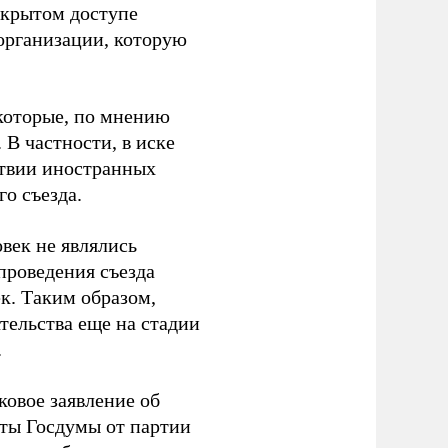
ткрытом доступе
организации, которую
которые, по мнению
В частности, в иске
тствии иностранных
о съезда.
век не являлись
проведения съезда
ек. Таким образом,
тельства еще на стадии
.
ковое заявление об
аты Госдумы от партии