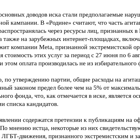
основных доводов иска стали предполагаемые нару
ной кампании. В «Родине» считают, что часть агит
распространялась через ресурсы лиц, признанных 
 а также на зарубежных интернет-площадках, включа
жит компании Meta, признанной экстремистской ор
 стоимость этих услуг за период с 27 июня по 6 ав
и этом оплата производилась не из избирательного 
о, по утверждению партии, общие расходы на агит
нный законом предел более чем на 5% от максималь
ного фонда, что, как отмечается в иске, является 
ии списка кандидатов.
аявлении содержатся претензии к публикациям на о
 По мнению истца, некоторые из них свидетельству
 ЛГБТ-движения, признанного экстремистским и з