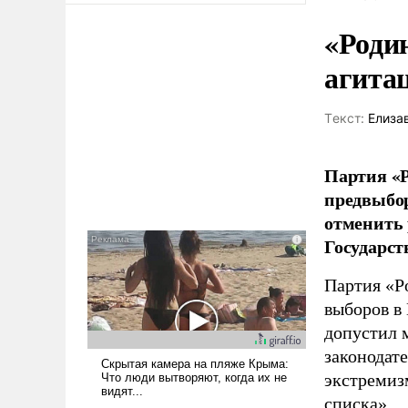
«Роди
агита
Tекст:
Елиза
Партия «Р
предвыбор
отменить 
Государст
Партия «Р
выборов в
допустил 
законодат
экстремиз
списка».