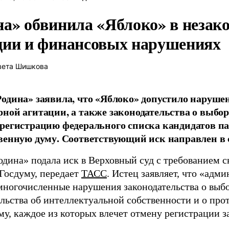
на» обвинила «Яблоко» в незак
ции и финансовых нарушениях
вета Шишкова
одина» заявила, что «Яблоко» допустило наруше
ной агитации, а также законодательства о выбор
регистрацию федерального списка кандидатов па
венную думу. Соответствующий иск направлен в с
одина» подала иск в Верховный суд с требованием с
 Госдуму, передает
ТАСС
. Истец заявляет, что «адм
многочисленные нарушения законодательства о выбор
ельства об интеллектуальной собственности и о про
му, каждое из которых влечет отмену регистрации 