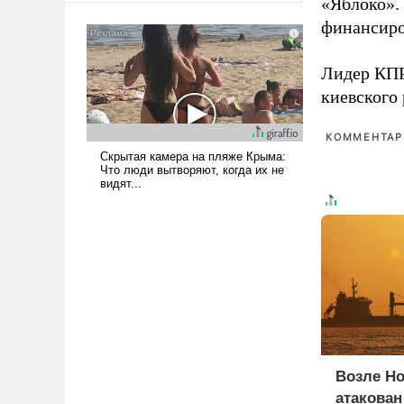
«Яблоко».
американские арсеналы.
финансиро
Сложившаяся ситуация
означает многолетний период
Лидер КП
уязвимости США, например,
перед Китаем.
киевского
КОММЕНТАРИ
Возле Н
атакован