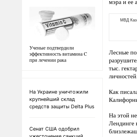
мэра и ее
Ученые подтвердили
Лесные по
эффективность витамина C
при лечении рака
разрушите
тыс. гекта
личностей
Как писал
На Украине уничтожили
крупнейший склад
Калифорни
средств защиты Delta Plus
На этой н
Лендинге
Сенат США одобрил
близлежащ
ужесточение санкций