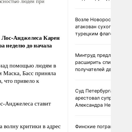
асностью людей при
Возле Новороссийска
атакован сухогруз под
турецким флагом
 Лос-Анджелеса Карен
за неделю до начала
Минтруд предложил
расширить список
 над помощью людям в
получателей двух пенс
м Маска, Басс приняла
, что привело к
Суд Петербурга заочно
арестовал супругу
ос-Анджелеса ставит
Александра Невзорова
а волну критики в адрес
Финские пограничники