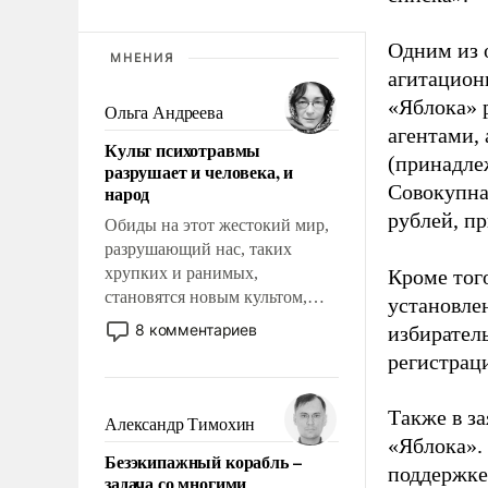
Одним из 
МНЕНИЯ
агитацион
«Яблока» 
Ольга Андреева
агентами,
Культ психотравмы
(принадле
разрушает и человека, и
Совокупная
народ
рублей, пр
Обиды на этот жестокий мир,
разрушающий нас, таких
хрупких и ранимых,
Кроме тог
становятся новым культом,
установле
постепенно вытесняя и
8 комментариев
избиратель
отменяя традиционное
регистрац
требование к человеку – быть
мужественным и твердым под
Также в з
ударами судьбы, брать на себя
Александр Тимохин
ответственность, помогать
«Яблока».
Безэкипажный корабль –
слабым, идти вперед и
поддержке
задача со многими