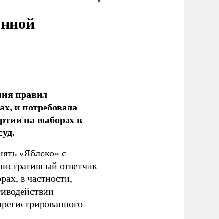
онной
ния правил
ах, и потребовала
ртии на выборах в
уд.
нять «Яблоко» с
инистративный ответчик
ах, в частности,
тиводействии
зарегистрированного