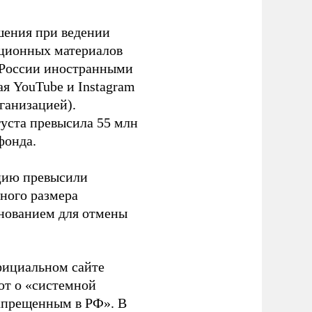
шения при ведении
ационных материалов
в России иностранными
я YouTube и Instagram
ганизацией).
густа превысила 55 млн
фонда.
ацию превысили
ного размера
основанием для отмены
фициальном сайте
ют о «системной
апрещенным в РФ». В