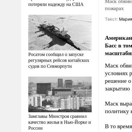
Маск обвин
потеряли надежду на США
пожарах
Tекст:
Мария
Американ
Басс в то
масштабн
Росатом сообщил о запуске
регулярных рейсов китайских
Маск обви
судов по Севморпути
условиях 
решение о
закрытию 
Маск выра
политику 
Замглавы Минстроя сравнил
качество жилья в Нью-Йорке и
В то врем
России