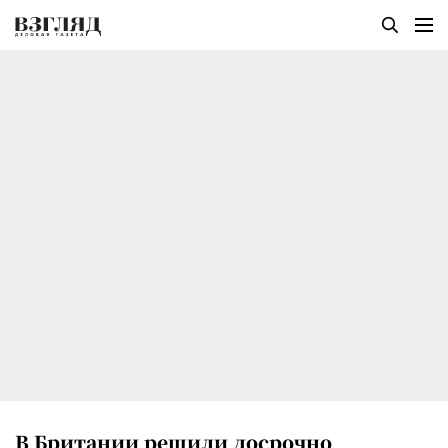
В Британии решили досрочно