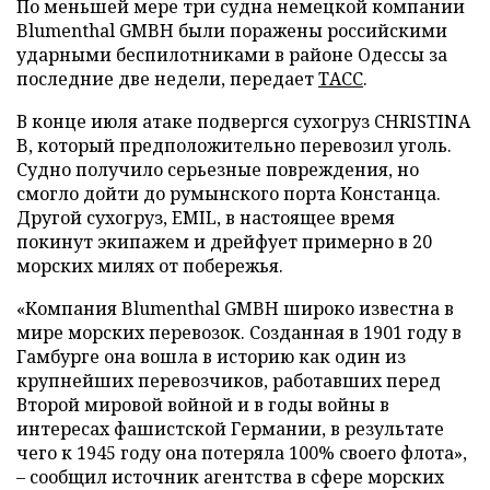
По меньшей мере три судна немецкой компании
Blumenthal GMBH были поражены российскими
ударными беспилотниками в районе Одессы за
последние две недели, передает
ТАСС
.
В конце июля атаке подвергся сухогруз CHRISTINA
B, который предположительно перевозил уголь.
Судно получило серьезные повреждения, но
смогло дойти до румынского порта Констанца.
Другой сухогруз, EMIL, в настоящее время
покинут экипажем и дрейфует примерно в 20
морских милях от побережья.
«Компания Blumenthal GMBH широко известна в
мире морских перевозок. Созданная в 1901 году в
Гамбурге она вошла в историю как один из
крупнейших перевозчиков, работавших перед
Второй мировой войной и в годы войны в
интересах фашистской Германии, в результате
чего к 1945 году она потеряла 100% своего флота»,
– сообщил источник агентства в сфере морских