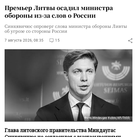
Премьер Литвы осадил министра
обороны из-за слов о России
Синкявичюс опроверг слова министра обороны Ливты
об угрозе со стороны России
7 августа 2026, 08:35
15
Фото: Mindaugas Kulbis/AP/TASS
Глава литовского правительства Миндаугас
Синкявичюс не согласился с высказываниями