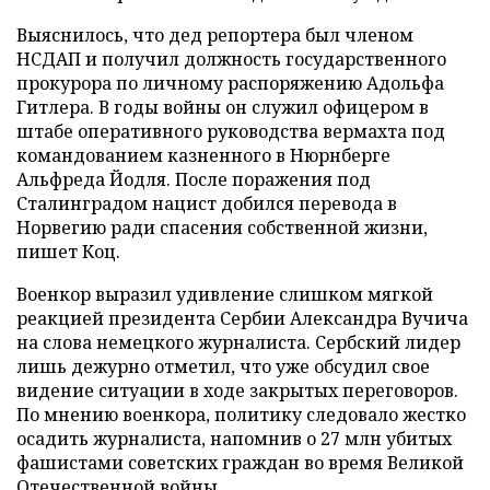
Выяснилось, что дед репортера был членом
НСДАП и получил должность государственного
прокурора по личному распоряжению Адольфа
Гитлера. В годы войны он служил офицером в
штабе оперативного руководства вермахта под
командованием казненного в Нюрнберге
Альфреда Йодля. После поражения под
Сталинградом нацист добился перевода в
Норвегию ради спасения собственной жизни,
пишет Коц.
Военкор выразил удивление слишком мягкой
реакцией президента Сербии Александра Вучича
на слова немецкого журналиста. Сербский лидер
лишь дежурно отметил, что уже обсудил свое
видение ситуации в ходе закрытых переговоров.
По мнению военкора, политику следовало жестко
осадить журналиста, напомнив о 27 млн убитых
фашистами советских граждан во время Великой
Отечественной войны.