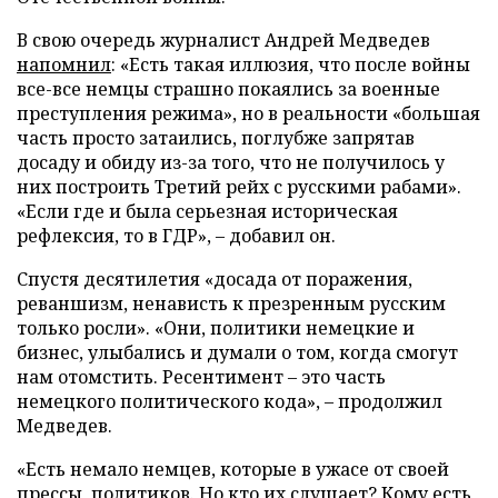
В свою очередь журналист Андрей Медведев
напомнил
: «Есть такая иллюзия, что после войны
все-все немцы страшно покаялись за военные
преступления режима», но в реальности «большая
часть просто затаились, поглубже запрятав
досаду и обиду из-за того, что не получилось у
них построить Третий рейх с русскими рабами».
«Если где и была серьезная историческая
рефлексия, то в ГДР», – добавил он.
Спустя десятилетия «досада от поражения,
реваншизм, ненависть к презренным русским
только росли». «Они, политики немецкие и
бизнес, улыбались и думали о том, когда смогут
нам отомстить. Ресентимент – это часть
немецкого политического кода», – продолжил
Медведев.
«Есть немало немцев, которые в ужасе от своей
прессы, политиков. Но кто их слушает? Кому есть