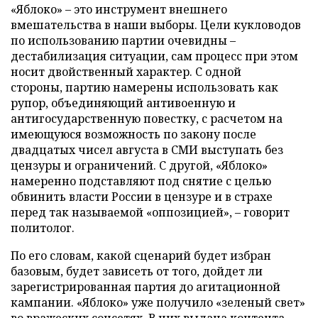
«Яблоко» – это инструмент внешнего
вмешательства в наши выборы. Цели кукловодов
по использованию партии очевидны –
дестабилизация ситуации, сам процесс при этом
носит двойственный характер. С одной
стороны, партию намерены использовать как
рупор, объединяющий антивоенную и
антигосударственную повестку, с расчетом на
имеющуюся возможность по закону после
двадцатых чисел августа в СМИ выступать без
цензуры и ограничений. С другой, «Яблоко»
намеренно подставляют под снятие с целью
обвинить власти России в цензуре и в страхе
перед так называемой «оппозицией», – говорит
политолог.
По его словам, какой сценарий будет избран
базовым, будет зависеть от того, дойдет ли
зарегистрированная партия до агитационной
кампании. «Яблоко» уже получило «зеленый свет»
во вражеских соцсетях. В них выдача контента