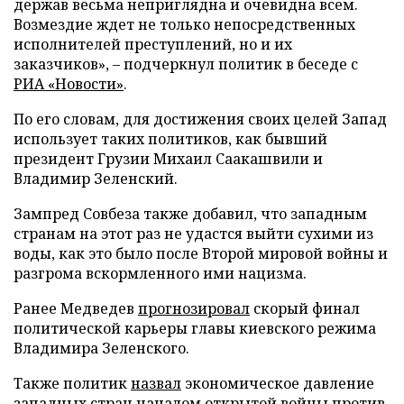
держав весьма неприглядна и очевидна всем.
Возмездие ждет не только непосредственных
исполнителей преступлений, но и их
заказчиков», – подчеркнул политик в беседе с
РИА «Новости»
.
По его словам, для достижения своих целей Запад
использует таких политиков, как бывший
президент Грузии Михаил Саакашвили и
Владимир Зеленский.
Зампред Совбеза также добавил, что западным
странам на этот раз не удастся выйти сухими из
воды, как это было после Второй мировой войны и
разгрома вскормленного ими нацизма.
Ранее Медведев
прогнозировал
скорый финал
политической карьеры главы киевского режима
Владимира Зеленского.
Также политик
назвал
экономическое давление
западных стран началом открытой войны против