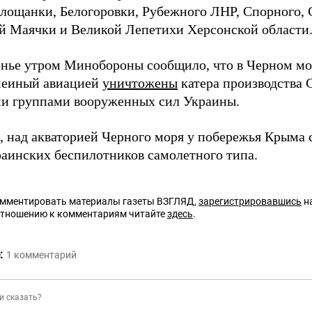
Площанки, Белогоровки, Рубежного ЛНР, Спорного, 
й Маячки и Великой Лепетихи Херсонской области
енье утром Минобороны сообщило, что в Черном мо
меиный авиацией
уничтожены
катера производства 
и группами вооруженных сил Украины.
 над акваторией Черного моря у побережья Крым
раинских беспилотников самолетного типа.
омментировать материалы газеты ВЗГЛЯД,
зарегистрировавшись
на
отношению к комментариям читайте
здесь
.
:
1
комментарий