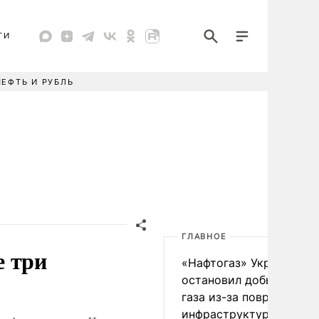
ТИ
НЕФТЬ И РУБЛЬ
ГЛАВНОЕ
е три
«Нафтогаз» Украины
остановил добычу нефт
газа из-за повреждения
инфраструктуры