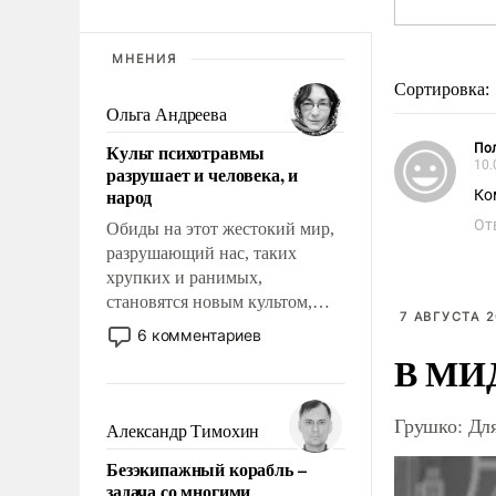
МНЕНИЯ
Сортировка:
Ольга Андреева
Культ психотравмы
Пол
10.
разрушает и человека, и
народ
Ко
От
Обиды на этот жестокий мир,
разрушающий нас, таких
хрупких и ранимых,
становятся новым культом,
7 АВГУСТА 2
постепенно вытесняя и
6 комментариев
отменяя традиционное
В МИД
требование к человеку – быть
мужественным и твердым под
Грушко: Дл
ударами судьбы, брать на себя
Александр Тимохин
ответственность, помогать
Безэкипажный корабль –
слабым, идти вперед и
задача со многими