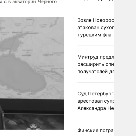
rd в акватории Черного
Возле Новороссийска
атакован сухогруз под
турецким флагом
Минтруд предложил
расширить список
получателей двух пенс
Суд Петербурга заочно
арестовал супругу
Александра Невзорова
Финские пограничники