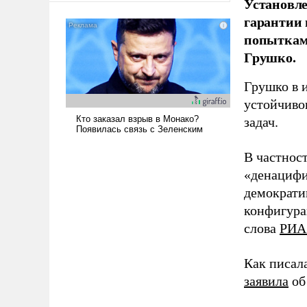
Установле
американские арсеналы.
гарантии 
Сложившаяся ситуация
попыткам
означает многолетний период
Грушко.
уязвимости США, например,
перед Китаем.
Грушко в 
устойчиво
задач.
В частност
«денацифи
демократи
конфигура
слова
РИА
Как писал
заявила
об