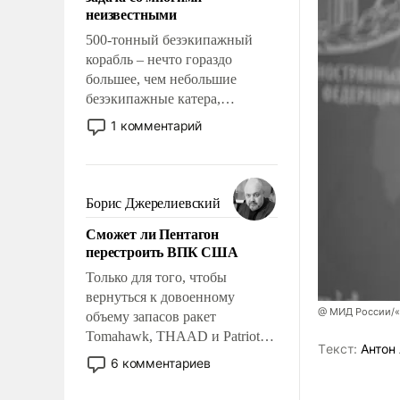
адаптироваться.
неизвестными
500-тонный безэкипажный
корабль – нечто гораздо
большее, чем небольшие
безэкипажные катера,
применение которых уже
1 комментарий
стало обыденностью. Задача по
созданию такого корабля очень
сложна и амбициозна. Однако
и ее реализация радикально
Борис Джерелиевский
поднимет наши боевые
Сможет ли Пентагон
возможности.
перестроить ВПК США
Только для того, чтобы
вернуться к довоенному
@ МИД России/«
объему запасов ракет
Tomahawk, THAAD и Patriot
Tекст:
Антон 
США потребуется более трех
6 комментариев
лет. Даже небольшая война с
Ираном опустошила