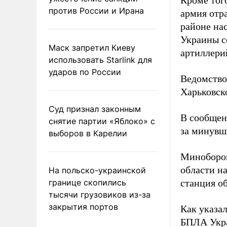
Кроме тог
против России и Ирана
армия отр
районе на
Украины с
Маск запретил Киеву
артиллери
использовать Starlink для
ударов по России
Ведомство
Харьковск
Суд признал законным
В сообщен
снятие партии «Яблоко» с
за минувш
выборов в Карелии
Миноборон
области н
На польско-украинской
границе скопились
станция о
тысячи грузовиков из-за
закрытия портов
Как указа
БПЛА Укра