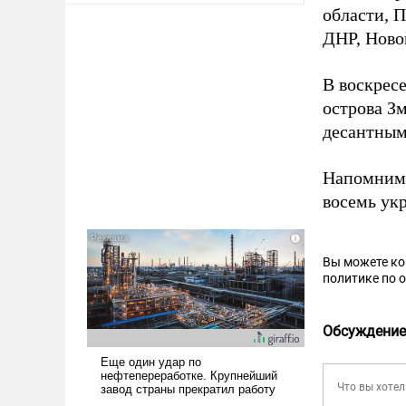
области, 
ДНР, Ново
В воскрес
острова З
десантным
Напомним,
восемь ук
Вы можете к
политике по 
Обсуждение