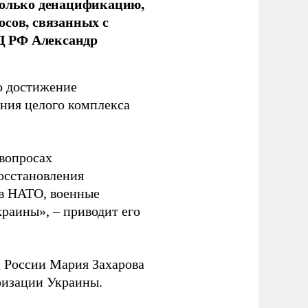
только денацификацию,
осов, связанных с
Д РФ Александр
о достижение
ния целого комплекса
 вопросах
осстановления
 в НАТО, военные
раины», – приводит его
 России Мария Захарова
ризации Украины.