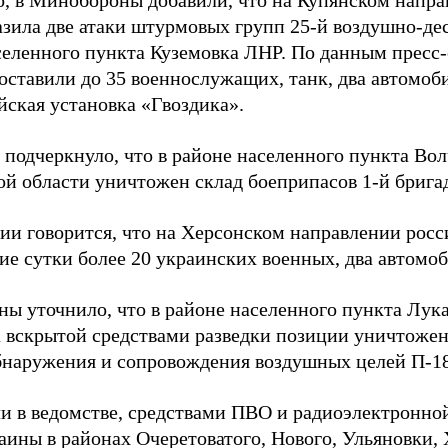
о, в Минобороны добавили, что на Купянском напра
азила две атаки штурмовых групп 25-й воздушно-д
селенного пункта Куземовка ЛНР. По данным пресс
оставили до 35 военнослужащих, танк, два автомоби
йская установка «Гвоздика».
 подчеркнуло, что в районе населенного пункта Во
ой области уничтожен склад боеприпасов 1-й брига
ии говорится, что на Херсонском направлении росс
ие сутки более 20 украинских военных, два автомоб
ы уточнило, что в районе населенного пункта Лук
а вскрытой средствами разведки позиции уничтоже
бнаружения и сопровождения воздушных целей П-18
ли в ведомстве, средствами ПВО и радиоэлектронно
ины в районах Очеретоватого, Нового, Ульяновки,