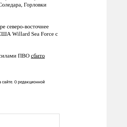
Соледара, Горловки
.
ре северо-восточнее
США Willard Sea Force с
а силами ПВО
сбито
 сайте. О редакционной