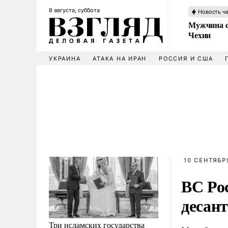
8 августа, суббота
Новость ч
Мужчина с
Чехии
УКРАИНА
АТАКА НА ИРАН
РОССИЯ И США
10 СЕНТЯБРЯ
ВС Ро
десан
Три исламских государства