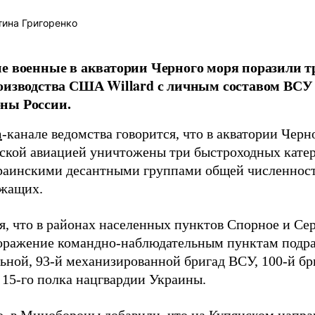
ина Григоренко
е военные в акватории Черного моря поразили 
оизводства США Willard с личным составом ВСУ н
ны России.
m
-канале ведомства говорится, что в акватории Черн
ской авиацией уничтожены три быстроходных катера
аинскими десантными группами общей численност
жащих.
я, что в районах населенных пунктов Спорное и С
оражение командно-наблюдательным пунктам подра
ьной, 93-й механизированной бригад ВСУ, 100-й б
 15-го полка нацгвардии Украины.