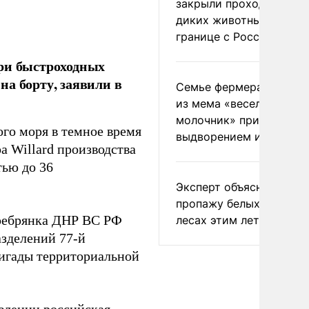
закрыли проходы для
диких животных на
границе с Россией
три быстроходных
а борту, заявили в
Семье фермера Уолкер
из мема «веселый
молочник» пригрозили
ого моря в темное время
выдворением из Росси
 Willard производства
ью до 36
Эксперт объяснил
пропажу белых грибов 
еребрянка ДНР ВС РФ
лесах этим летом
зделений 77-й
ригады территориальной