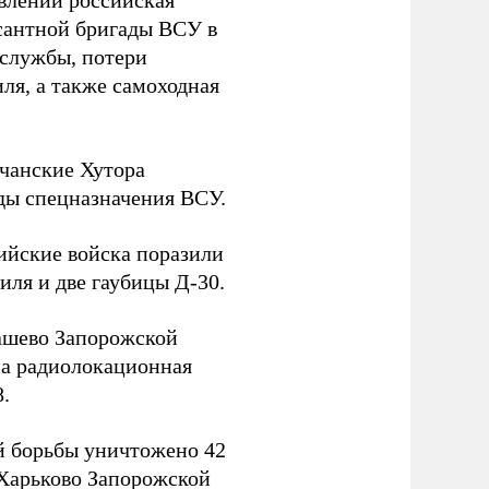
влении российская
есантной бригады ВСУ в
-службы, потери
ля, а также самоходная
лчанские Хутора
ды спецназначения ВСУ.
ийские войска поразили
иля и две гаубицы Д-30.
ашево Запорожской
на радиолокационная
.
й борьбы уничтожено 42
 Харьково Запорожской