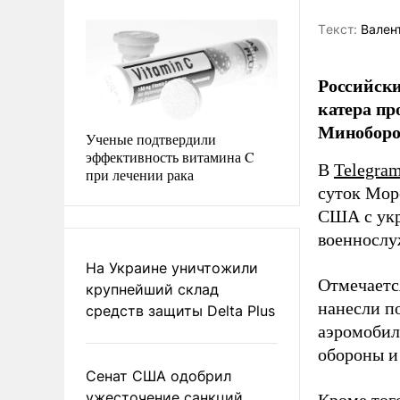
Tекст:
Валент
Российски
катера пр
Миноборо
Ученые подтвердили
эффективность витамина C
В
Telegra
при лечении рака
суток Мор
США с укр
военнослу
На Украине уничтожили
Отмечаетс
крупнейший склад
нанесли п
средств защиты Delta Plus
аэромобил
обороны и
Сенат США одобрил
ужесточение санкций