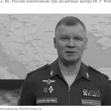
: ВС России уничтожили три десантных катера ВСУ Willa
 Минобороны РФ/РИА Новости