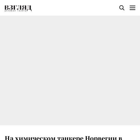
На химическом танкере Норвегии в