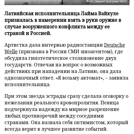
Фото: Гавриил Григоров/ТАСС
Латвийская исполнительница Лайма Вайкуле
призналась в намерении взять в руки оружие в
случае вооруженного конфликта между ее
страной и Россией.
Артистка дала интервью радиостанции
Deutsche
Welle
(признана в России СМИ-иноагентом), где
обсудила гипотетическое столкновение двух
государств. Отвечая на вопрос о возможных
действиях при нападении на Латвию, она дала
однозначный ответ. «Я возьму автомат», – заявила
исполнительница.
При этом звезда эстрады сразу сделала оговорку о
нежелании реального кровопролития. Певица
подчеркнула надежду на мирное разрешение
любых противоречий между соседними
странами. Она назвала себя оптимистом, который
всегда верит в лучшее развитие событий.